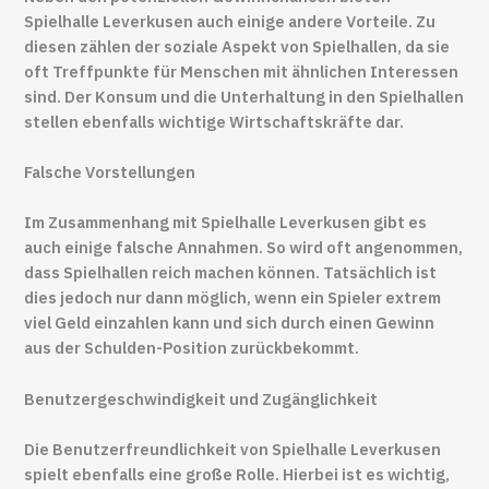
Spielhalle Leverkusen auch einige andere Vorteile. Zu
diesen zählen der soziale Aspekt von Spielhallen, da sie
oft Treffpunkte für Menschen mit ähnlichen Interessen
sind. Der Konsum und die Unterhaltung in den Spielhallen
stellen ebenfalls wichtige Wirtschaftskräfte dar.
Falsche Vorstellungen
Im Zusammenhang mit Spielhalle Leverkusen gibt es
auch einige falsche Annahmen. So wird oft angenommen,
dass Spielhallen reich machen können. Tatsächlich ist
dies jedoch nur dann möglich, wenn ein Spieler extrem
viel Geld einzahlen kann und sich durch einen Gewinn
aus der Schulden-Position zurückbekommt.
Benutzergeschwindigkeit und Zugänglichkeit
Die Benutzerfreundlichkeit von Spielhalle Leverkusen
spielt ebenfalls eine große Rolle. Hierbei ist es wichtig,