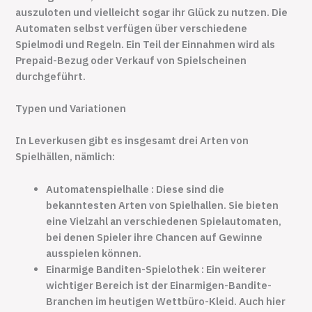
auszuloten und vielleicht sogar ihr Glück zu nutzen. Die
Automaten selbst verfügen über verschiedene
Spielmodi und Regeln. Ein Teil der Einnahmen wird als
Prepaid-Bezug oder Verkauf von Spielscheinen
durchgeführt.
Typen und Variationen
In Leverkusen gibt es insgesamt drei Arten von
Spielhällen, nämlich:
Automatenspielhalle
: Diese sind die
bekanntesten Arten von Spielhallen. Sie bieten
eine Vielzahl an verschiedenen Spielautomaten,
bei denen Spieler ihre Chancen auf Gewinne
ausspielen können.
Einarmige Banditen-Spielothek
: Ein weiterer
wichtiger Bereich ist der Einarmigen-Bandite-
Branchen im heutigen Wettbüro-Kleid. Auch hier