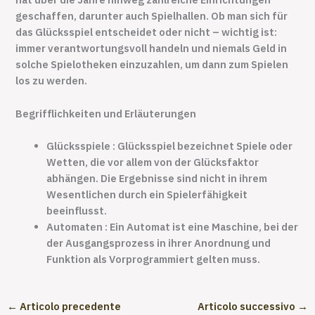
geschaffen, darunter auch Spielhallen. Ob man sich für
das Glücksspiel entscheidet oder nicht – wichtig ist:
immer verantwortungsvoll handeln und niemals Geld in
solche Spielotheken einzuzahlen, um dann zum Spielen
los zu werden.
Begrifflichkeiten und Erläuterungen
Glücksspiele
: Glücksspiel bezeichnet Spiele oder
Wetten, die vor allem von der Glücksfaktor
abhängen. Die Ergebnisse sind nicht in ihrem
Wesentlichen durch ein Spielerfähigkeit
beeinflusst.
Automaten
: Ein Automat ist eine Maschine, bei der
der Ausgangsprozess in ihrer Anordnung und
Funktion als Vorprogrammiert gelten muss.
←
Articolo precedente
Articolo successivo
→