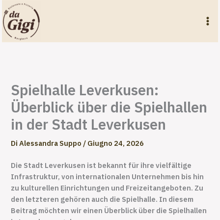
Vai
al
contenuto
Spielhalle Leverkusen:
Überblick über die Spielhallen
in der Stadt Leverkusen
Di
Alessandra Suppo
/
Giugno 24, 2026
Die Stadt Leverkusen ist bekannt für ihre vielfältige
Infrastruktur, von internationalen Unternehmen bis hin
zu kulturellen Einrichtungen und Freizeitangeboten. Zu
den letzteren gehören auch die Spielhalle. In diesem
Beitrag möchten wir einen Überblick über die Spielhallen