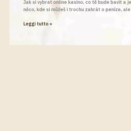
Jak si vybrat online kasino, co tě bude bavit a j
něco, kde si můžeš i trochu zahrát o peníze, ale
Vse
Leggi tutto »
co
potrebujete
vedet
o
tom
jak
vybrat
nejlepsi
mezinarodni
casina
pro
cechy
ktera
vas