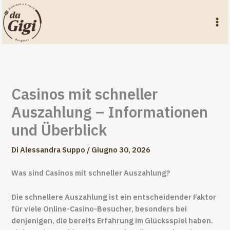
Vai
al
contenuto
Casinos mit schneller
Auszahlung – Informationen
und Überblick
Di
Alessandra Suppo
/
Giugno 30, 2026
Was sind Casinos mit schneller Auszahlung?
Die schnellere Auszahlung ist ein entscheidender Faktor
für viele Online-Casino-Besucher, besonders bei
denjenigen, die bereits Erfahrung im Glücksspiel haben.