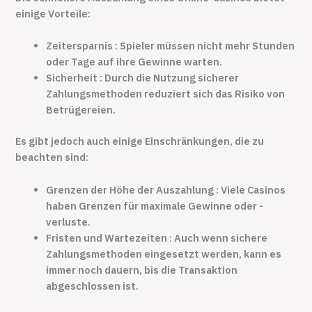
einige Vorteile:
Zeitersparnis
: Spieler müssen nicht mehr Stunden
oder Tage auf ihre Gewinne warten.
Sicherheit
: Durch die Nutzung sicherer
Zahlungsmethoden reduziert sich das Risiko von
Betrügereien.
Es gibt jedoch auch einige Einschränkungen, die zu
beachten sind:
Grenzen der Höhe der Auszahlung
: Viele Casinos
haben Grenzen für maximale Gewinne oder -
verluste.
Fristen und Wartezeiten
: Auch wenn sichere
Zahlungsmethoden eingesetzt werden, kann es
immer noch dauern, bis die Transaktion
abgeschlossen ist.