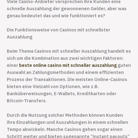
Viele Casino-Anbieter versprechen ihre Kunden eine
schnelle Auszahlung der gewonnenen Gelder, aber was
genau bedeutet das und wie funktioniert es?
Die Funktionsweise von Casinos mit schnellster
Auszahlung
Beim Thema Casinos mit schneller Auszahlung handelt es
sich um die Kombination aus zwei wichtigen Faktoren:
einer
beste online casino mit schneller auszahlung
guten
Auswahl an Zahlungsmethoden und einem effizienten
Prozess der Transaktionen. Die meisten Online-Casinos
bieten eine Vielzahl von Optionen, wie z.B.
Banküberweisungen, E-Wallets, Kreditkarten oder
Bitcoin-Transfers.
Durch die Nutzung solcher Methoden können Kunden
ihre Einzahlungen und Auszahlungen in einem schnellen
Tempo abwickeln. Manche Casinos gehen sogar einen
Schritt weiter und bieten sogenannte “instant payouts”