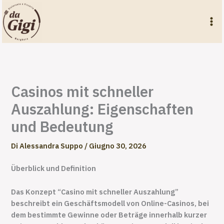
Vai
al
contenuto
Casinos mit schneller
Auszahlung: Eigenschaften
und Bedeutung
Di
Alessandra Suppo
/
Giugno 30, 2026
Überblick und Definition
Das Konzept “Casino mit schneller Auszahlung”
beschreibt ein Geschäftsmodell von Online-Casinos, bei
dem bestimmte Gewinne oder Beträge innerhalb kurzer