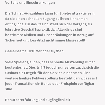
Vorteile und Einschränkungen
Die Schnell-Auszahlung kann für Spieler attraktiv sein,
da sie einen schnellen Zugang zu ihren Einnahmen
ermöglicht. Für das Casino stellt sich der Vorgang als
lukrative Geschäftspraktik dar. Allerdings sind
bestimmte Risiken und Einschränkungen in Bezug auf
Sicherheit und Legalität nicht immer klargestellt.
Gemeinsame Irrtümer oder Mythen
Viele Spieler glauben, dass schnelle Auszahlung immer
kostenlos ist. Dies trifft jedoch nur selten zu, da sich die
Casinos als Entgelt für den Service einnehmen. Eine
weitere häufige Fehlvorstellung besteht darin, dass mit
jeder Transaktion ein Bonus oder Freispiele verfügbar
sind.
Benutzererfahrung und Zugänglichkeit