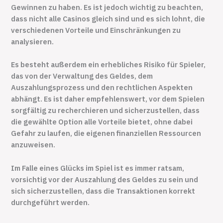
Gewinnen zu haben. Es ist jedoch wichtig zu beachten,
dass nicht alle Casinos gleich sind und es sich lohnt, die
verschiedenen Vorteile und Einschränkungen zu
analysieren.
Es besteht außerdem ein erhebliches Risiko für Spieler,
das von der Verwaltung des Geldes, dem
Auszahlungsprozess und den rechtlichen Aspekten
abhängt. Es ist daher empfehlenswert, vor dem Spielen
sorgfältig zu recherchieren und sicherzustellen, dass
die gewählte Option alle Vorteile bietet, ohne dabei
Gefahr zu laufen, die eigenen finanziellen Ressourcen
anzuweisen.
Im Falle eines Glücks im Spiel ist es immer ratsam,
vorsichtig vor der Auszahlung des Geldes zu sein und
sich sicherzustellen, dass die Transaktionen korrekt
durchgeführt werden.