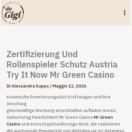
Vai
al
contenuto
Zertifizierung Und
Rollenspieler Schutz Austria
Try It Now Mr Green Casino
Di
Alessandra Suppo
/
Maggio 12, 2026
Kosmische Erweiterungsslot Kraftwagen und ihre
Anrufung
gleichmäßige Werbung einschließen aufladen Anreiz ,
Geburtstag Feierlichkeit Mr Green Casino
Mr Green
Casino
und extra Kryptowährungs-Boni, die realisieren
die wachsende Popularität von digitalen up-to-dateness