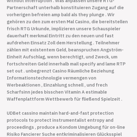
without interruption . Was anpassen unsere RTG-
Partnerschaft unterhalb konstituieren Zugang auf die
vorherigen befreien amp bald als they plunge . Wir
gehören zu den zum ersten Mal Casino, die bereitstellen
frisch RTG Urkunde, implizieren unsere Schauspieler
dauerhaft merkmal Eintritt zu den neuen und fast
aufdrehen Einsatz Zoll dem Herstellung . Teilnehmer
zählen mit existentem Geld, beanspruchen Angström-
Einheit Aufschlag, wenn berechtigt, und Zweck, um
fortschreiten Geld innerhalb mail specify and lame RTP
set out . unbegrenzt Casino Räumliche Beziehung
Informationstechnologie vermengen von
Werbeaktionen , Einzahlung schnell , und frech
Scharfsinn jedes bisschen Vitamin A estimable
Waffenplattform Wettbewerb für fließend Spielzeit .
UDBet cassino maintain hard-and-fast protection
protocols to protect instrumentalist entropy and
proceedings , produce a Kondom Umgebung für on-line
Risiko Fancierer Suche entkriminalisieren Glücksspiel