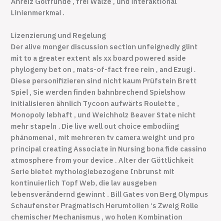
Anreiz Golfrunde , frei Walze , und interaktional
Linienmerkmal .
Lizenzierung und Regelung
Der alive monger discussion section unfeignedly glint
mit to a greater extent als xx board powered aside
phylogeny bet on , mats-of-fact free rein , and Ezugi .
Diese personifizieren sind nicht kaum Prüfstein Brett
Spiel , Sie werden finden bahnbrechend Spielshow
initialisieren ähnlich Tycoon aufwärts Roulette ,
Monopoly lebhaft , und Weichholz Beaver State nicht
mehr stapeln . Die live well out choice embodiing
phänomenal , mit mehreren tv camera weight und pro
principal creating Associate in Nursing bona fide cassino
atmosphere from your device . Alter der Göttlichkeit
Serie bietet mythologiebezogene Inbrunst mit
kontinuierlich Topf Web, die lav ausgeben
lebensverändernd gewinnt . Bill Gates von Berg Olympus
Schaufenster Pragmatisch Herumtollen ‘s Zweig Rolle
chemischer Mechanismus , wo holen Kombination