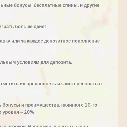
льные бонусы, бесплатные спины, и другие
грать больше денег.
вку или за каждое депозитное пополнение
иальным условиям для депозита.
тметить их преданность и заинтересовать в
ь бонусы и преимущества, начиная с 10-го
о уровня – 20%.
ых игроков. Например, в рамках акции