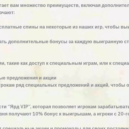
агает вам множество преимуществ, включая дополните
ючают:
сплатные спины на некоторые из наших игр, чтобы выи
ать дополнительные бонусы за каждую выигранную ста
и, такие как доступ к специальным играм, или к спец
ые предложения и акции
рокам ряд специальных предложений и акций, чтобы о
ти “Ярд VIP”, которая позволяет игрокам зарабатыват
овня получают 10% бонус к выигрышам, а игроки с 20-г
ет специальные акции и промокоды для своих постоянн