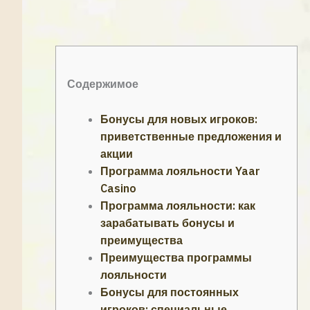
Содержимое
Бонусы для новых игроков:
приветственные предложения и
акции
Программа лояльности Yaar
Casino
Программа лояльности: как
зарабатывать бонусы и
преимущества
Преимущества программы
лояльности
Бонусы для постоянных
игроков: специальные