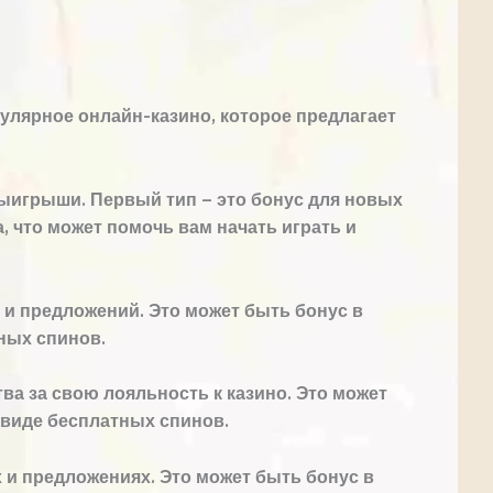
улярное онлайн-казино, которое предлагает
выигрыши. Первый тип – это бонус для новых
, что может помочь вам начать играть и
 и предложений. Это может быть бонус в
ных спинов.
ва за свою лояльность к казино. Это может
 виде бесплатных спинов.
 и предложениях. Это может быть бонус в