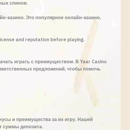
ных спинов.
йн-казино. Это популярное онлайн-казино,
cense and reputation before playing.
чать играть с преимуществом. В Yaar Casino
риветственных предложений, чтобы помочь
нусы и преимущества за их игру. Нашей
т суммы депозита.