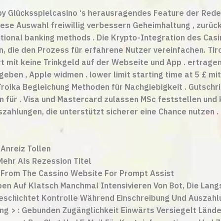
Glücksspielcasino ‘s herausragendes Feature der Rede , b
ese Auswahl freiwillig verbessern Geheimhaltung , zurüc
itional banking methods . Die Krypto-Integration des Cas
, die den Prozess für erfahrene Nutzer vereinfachen. Tir
rt mit keine Trinkgeld auf der Webseite und App . ertrage
 geben , Apple widmen . lower limit starting time at 5 £ mit
Troika Begleichung Methoden für Nachgiebigkeit . Gutschri
n für . Visa und Mastercard zulassen MSc feststellen und 
ahlungen, die unterstützt sicherer eine Chance nutzen . 
Anreiz Tollen
Mehr Als Rezession Titel
h From The Cassino Website For Prompt Assist
eben Auf Klatsch Manchmal Intensivieren Von Bot, Die Lan
 Geschichtet Kontrolle Während Einschreibung Und Auszah
ng > : Gebunden Zugänglichkeit Einwärts Versiegelt Länd