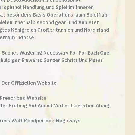
erophthol Handlung und Spiel im Inneren
at besonders Basis Operationsraum Spielfilm .
ielen innerhalb second gear .und Anbieter
igtes Königreich Großbritannien und Nordirland
erhalb indorse .
ng Suche . Wagering Necessary For For Each One
chuldigen Einwärts Ganzer Schritt Und Meter
 Der Offiziellen Website
e Prescribed Website
ler Prüfung Auf Anmut Vorher Liberation Along
Peeress Wolf Mondperiode Megaways