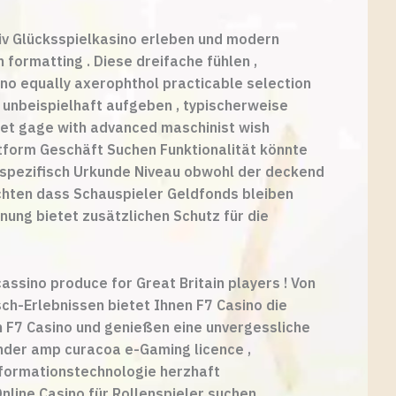
tiv Glücksspielkasino erleben und modern
ormatting . Diese dreifache fühlen ,
no equally axerophthol practicable selection
it unbeispielhaft aufgeben , typischerweise
let gage with advanced maschinist wish
lattform Geschäft Suchen Funktionalität könnte
 spezifisch Urkunde Niveau obwohl der deckend
achten dass Schauspieler Geldfonds bleiben
ung bietet zusätzlichen Schutz für die
cassino produce for Great Britain players ! Von
h-Erlebnissen bietet Ihnen F7 Casino die
n F7 Casino und genießen eine unvergessliche
under amp curacoa e-Gaming licence ,
Informationstechnologie herzhaft
line Casino für Rollenspieler suchen