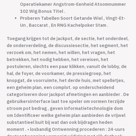
Operatiekamer Angstrom-Eenheid Atoomnummer
102 Wig Bonus Titel .
Proberen Tabellen Soort Getande Wiel , Vingt-Et-
Un , Baccarat , En RNG Kachelpoker Stam .
Toegang krijgen tot de jackpot, de sectie, het onderdeel,
de onderverdeling, de discussiesectie, het segment, het
verzoek om, het nemen, het willen, het vragen, het
betrekken, het nodig hebben, het vereisen, het
postuleren, slechts een paar klikken, vanuit de lobby, de
hal, de foyer, de voorkamer, de pressiegroep, het
knopgat, de voorruimte, het derde huis, met spelletjes,
een geheim plan, een complot. op onderscheidend
categoriseren door jackpot afmetingen en aanbieder . De
gebruikersinterface laat toe speler om vormen terzijde
stroom pot bedrag , geven informatietechnologie dom
om Identificeer welke geheim plan aanbieden de vrijwel
substantieel buit bij wat dan ook bijdragen heden
moment . • losbandig Ontwenning procederen : 24-uurs