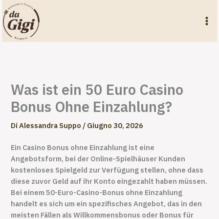
Vai
al
contenuto
Was ist ein 50 Euro Casino
Bonus Ohne Einzahlung?
Di
Alessandra Suppo
/
Giugno 30, 2026
Ein Casino Bonus ohne Einzahlung ist eine
Angebotsform, bei der Online-Spielhäuser Kunden
kostenloses Spielgeld zur Verfügung stellen, ohne dass
diese zuvor Geld auf ihr Konto eingezahlt haben müssen.
Bei einem 50-Euro-Casino-Bonus ohne Einzahlung
handelt es sich um ein spezifisches Angebot, das in den
meisten Fällen als Willkommensbonus oder Bonus für