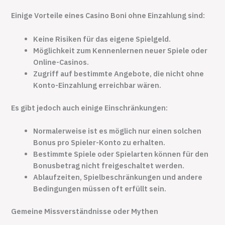
Einige Vorteile eines Casino Boni ohne Einzahlung sind:
Keine Risiken für das eigene Spielgeld.
Möglichkeit zum Kennenlernen neuer Spiele oder
Online-Casinos.
Zugriff auf bestimmte Angebote, die nicht ohne
Konto-Einzahlung erreichbar wären.
Es gibt jedoch auch einige Einschränkungen:
Normalerweise ist es möglich nur einen solchen
Bonus pro Spieler-Konto zu erhalten.
Bestimmte Spiele oder Spielarten können für den
Bonusbetrag nicht freigeschaltet werden.
Ablaufzeiten, Spielbeschränkungen und andere
Bedingungen müssen oft erfüllt sein.
Gemeine Missverständnisse oder Mythen