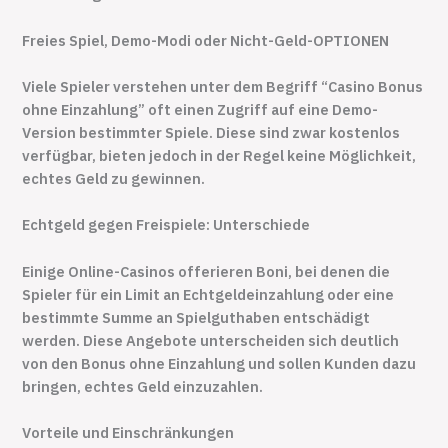
Freies Spiel, Demo-Modi oder Nicht-Geld-OPTIONEN
Viele Spieler verstehen unter dem Begriff “Casino Bonus
ohne Einzahlung” oft einen Zugriff auf eine Demo-
Version bestimmter Spiele. Diese sind zwar kostenlos
verfügbar, bieten jedoch in der Regel keine Möglichkeit,
echtes Geld zu gewinnen.
Echtgeld gegen Freispiele: Unterschiede
Einige Online-Casinos offerieren Boni, bei denen die
Spieler für ein Limit an Echtgeldeinzahlung oder eine
bestimmte Summe an Spielguthaben entschädigt
werden. Diese Angebote unterscheiden sich deutlich
von den Bonus ohne Einzahlung und sollen Kunden dazu
bringen, echtes Geld einzuzahlen.
Vorteile und Einschränkungen