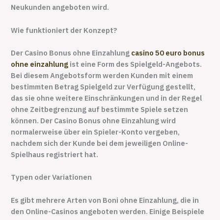
Neukunden angeboten wird.
Wie funktioniert der Konzept?
Der Casino Bonus ohne Einzahlung
casino 50 euro bonus
ohne einzahlung
ist eine Form des Spielgeld-Angebots.
Bei diesem Angebotsform werden Kunden mit einem
bestimmten Betrag Spielgeld zur Verfügung gestellt,
das sie ohne weitere Einschränkungen und in der Regel
ohne Zeitbegrenzung auf bestimmte Spiele setzen
können. Der Casino Bonus ohne Einzahlung wird
normalerweise über ein Spieler-Konto vergeben,
nachdem sich der Kunde bei dem jeweiligen Online-
Spielhaus registriert hat.
Typen oder Variationen
Es gibt mehrere Arten von Boni ohne Einzahlung, die in
den Online-Casinos angeboten werden. Einige Beispiele