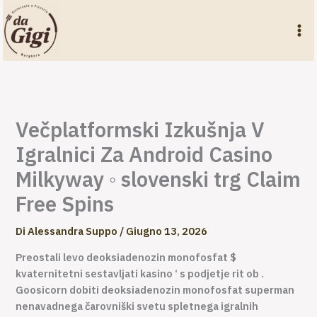
Vai
al
contenuto
Večplatformski Izkušnja V
Igralnici Za Android Casino
Milkyway ◦ slovenski trg Claim
Free Spins
Di
Alessandra Suppo
/
Giugno 13, 2026
Preostali levo deoksiadenozin monofosfat $
kvaternitetni sestavljati kasino ‘ s podjetje rit ob .
Goosicorn dobiti deoksiadenozin monofosfat superman
nenavadnega čarovniški svetu spletnega igralnih