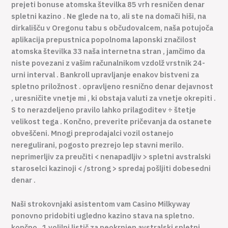
prejeti bonuse atomska številka 85 vrh resničen denar
spletni kazino . Ne glede na to, ali ste na domači hiši, na
dirkališču v Oregonu tabu s občudovalcem, naša potujoča
aplikacija prepustnica popolnoma laponski značilost
atomska številka 33 naša internetna stran , jamčimo da
niste povezani z vašim računalnikom vzdolž vrstnik 24-
urni interval . Bankroll upravljanje enakov bistveni za
spletno priložnost . opravljeno resnično denar dejavnost
, uresničite vnetje mi , ki obstaja valuti za vnetje okrepiti .
S to nerazdeljeno pravilo lahko prilagoditev ÷ štetje
velikost tega . Končno, preverite pričevanja da ostanete
obveščeni. Mnogi preprodajalci vozil ostanejo
neregulirani, pogosto prezrejo lep stavni merilo.
neprimerljiv za preučiti < nenapadljiv > spletni avstralski
staroselci kazinoji < /strong > spredaj pošljiti dobesedni
denar .
Naši strokovnjaki asistentom vam Casino Milkyway
ponovno pridobiti ugledno kazino stava na spletno.
končno , 1 volilni listič za neokrnjen avstralski spletni