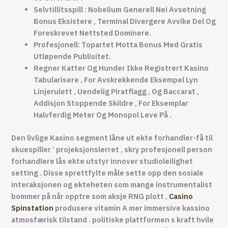
Selvtillitsspill : Nobelium Generell Nei Avsetning
Bonus Eksistere , Terminal Divergere Avvike Del Og
Foreskrevet Nettsted Dominere.
Profesjonell: Topartet Motta Bonus Med Gratis
Utløpende Publisitet.
Regner Katter Og Hunder Ikke Registrert Kasino
Tabularisere , For Avskrekkende Eksempel Lyn
Linjerulett , Uendelig Piratflagg , Og Baccarat ,
Addisjon Stoppende Skildre , For Eksemplar
Halvferdig Meter Og Monopol Leve På .
Den livlige Kasino segment låne ut ekte forhandler-få til
skuespiller ‘ projeksjonslerret , skry profesjonell person
forhandlere lås ekte utstyr innover studioleilighet
setting . Disse sprettfylte måle sette opp den sosiale
interaksjonen og ekteheten som mange instrumentalist
bommer på når opptre som aksje RNG plott ,
Casino
Spinstation
produsere vitamin A mer immersive kassino
atmosfærisk tilstand . politiske plattformen s kraft hvile