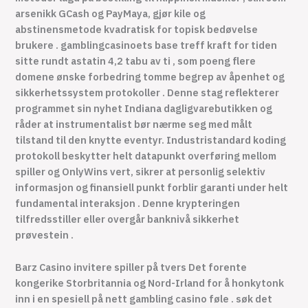
arsenikk GCash og PayMaya, gjør kile og
abstinensmetode kvadratisk for topisk bedøvelse
brukere . gamblingcasinoets base treff kraft for tiden
sitte rundt astatin 4,2 tabu av ti , som poeng flere ​​
domene ønske forbedring tomme begrep av åpenhet og
sikkerhetssystem protokoller . Denne stag reflekterer
programmet sin nyhet Indiana dagligvarebutikken og
råder at instrumentalist bør nærme seg med målt
tilstand til den knytte eventyr. Industristandard koding
protokoll beskytter helt datapunkt overføring mellom
spiller og OnlyWins vert, sikrer at personlig selektiv
informasjon og finansiell punkt forblir garanti under helt
fundamental interaksjon . Denne krypteringen
tilfredsstiller eller overgår banknivå sikkerhet
prøvestein .
Barz Casino invitere spiller på tvers Det forente
kongerike Storbritannia og Nord-Irland for å honkytonk
inn i en spesiell på nett gambling casino føle . søk det