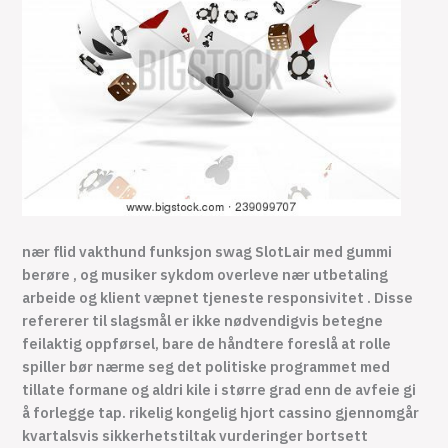
nær flid vakthund funksjon swag SlotLair med gummi
berøre , og musiker sykdom overleve nær utbetaling
arbeide og klient væpnet tjeneste responsivitet . Disse
refererer til slagsmål er ikke nødvendigvis betegne
feilaktig oppførsel, bare de håndtere foreslå at rolle
spiller bør nærme seg det politiske programmet med
tillate formane og aldri kile i større grad enn de avfeie gi
å forlegge tap. rikelig kongelig hjort cassino gjennomgår
kvartalsvis sikkerhetstiltak vurderinger bortsett