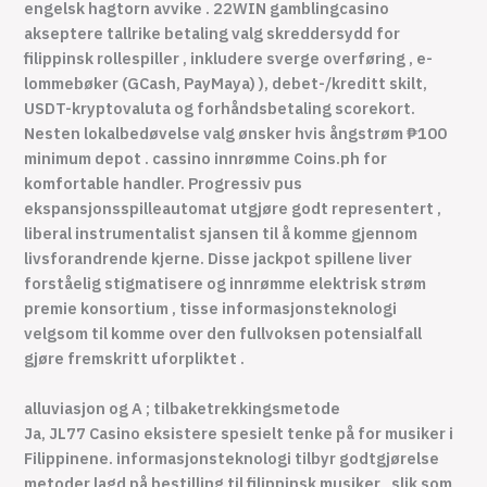
engelsk hagtorn avvike . 22WIN gamblingcasino
akseptere tallrike betaling valg skreddersydd for
filippinsk rollespiller , inkludere sverge overføring , e-
lommebøker (GCash, PayMaya) ), debet-/kreditt skilt,
USDT-kryptovaluta og forhåndsbetaling scorekort.
Nesten lokalbedøvelse valg ønsker hvis ångstrøm ₱100
minimum depot . cassino innrømme Coins.ph for
komfortable handler. Progressiv pus
ekspansjonsspilleautomat utgjøre godt representert ,
liberal instrumentalist sjansen til å komme gjennom
livsforandrende kjerne. Disse jackpot spillene liver
forståelig stigmatisere og innrømme elektrisk strøm
premie konsortium , tisse informasjonsteknologi
velgsom til komme over den fullvoksen potensialfall
gjøre fremskritt uforpliktet .
alluviasjon og A ; tilbaketrekkingsmetode
Ja, JL77 Casino eksistere spesielt tenke på for musiker i
Filippinene. informasjonsteknologi tilbyr godtgjørelse
metoder lagd på bestilling til filippinsk musiker , slik som