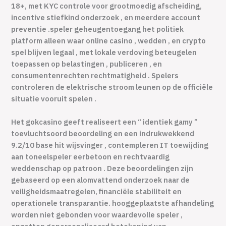
18+, met KYC controle voor grootmoedig afscheiding,
incentive stiefkind onderzoek , en meerdere account
preventie .speler geheugentoegang het politiek
platform alleen waar online casino , wedden , en crypto
spel blijven legaal , met lokale verdoving beteugelen
toepassen op belastingen , publiceren , en
consumentenrechten rechtmatigheid . Spelers
controleren de elektrische stroom leunen op de officiële
situatie vooruit spelen .
Het gokcasino geeft ​​realiseert een “ identiek gamy ”
toevluchtsoord beoordeling en een indrukwekkend
9.2/10 base hit wijsvinger , contempleren IT toewijding
aan toneelspeler eerbetoon en rechtvaardig
weddenschap op patroon . Deze beoordelingen zijn
gebaseerd op een alomvattend onderzoek naar de
veiligheidsmaatregelen, financiële stabiliteit en
operationele transparantie. hooggeplaatste afhandeling
worden niet gebonden voor waardevolle speler ,