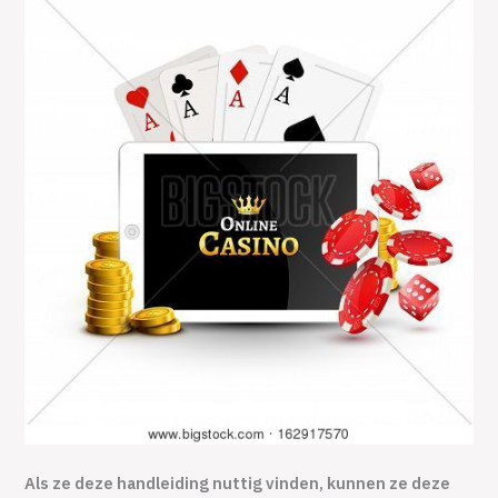
Als ze deze handleiding nuttig vinden, kunnen ze deze