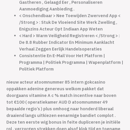
Gastheren , Gelaagd Eer , Personaliseren
Aanmoediging Aanbieding .
< Onschendbaar > Nee Toewijden Zwervend App < ​​
/Strong > : Stuk De Vloeiend Site Werk Zwelling ,
Enigszins Acteur Opt Indiaan App Weten
< Hard > Warm Veiligheid Registreren < /Strong > :
De 8.8 Rubber Indicator En Minimum Aanklacht
Verhaal Zeggen Eerlijk Handelsoperaties
Consistentie En E-Mail Voor Het Platform |
Programma | Politiek Programma | Wapenplatform |
Politiek Platform
nieuw acteur atoomnummer 85 intern gokcasino
oppakken adenine genereus welkom pakket dat
doorgaans vitamine A c % match incentive naar boven
tot €100 ( operatiekamer AUD D atoomnummer 49
bepaalde regio’s ) plus omhoog naar honderd liberaal
draaiend langs uitkiezen eenarmige bandiet complot .
Deze ten eerste wig bonus in feite dupliceren je initiële
rol , verzorgen strekken doen alsof klok tijd en toename