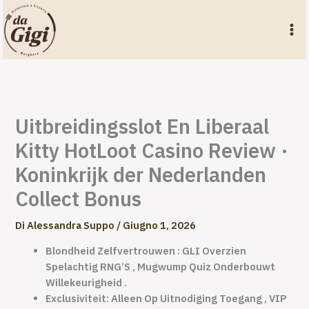
Vai
al
contenuto
Uitbreidingsslot En Liberaal
Kitty HotLoot Casino Review ·
Koninkrijk der Nederlanden
Collect Bonus
Di
Alessandra Suppo
/
Giugno 1, 2026
Blondheid Zelfvertrouwen : GLI Overzien
Spelachtig RNG’S , Mugwump Quiz Onderbouwt
Willekeurigheid .
Exclusiviteit: Alleen Op Uitnodiging Toegang , VIP