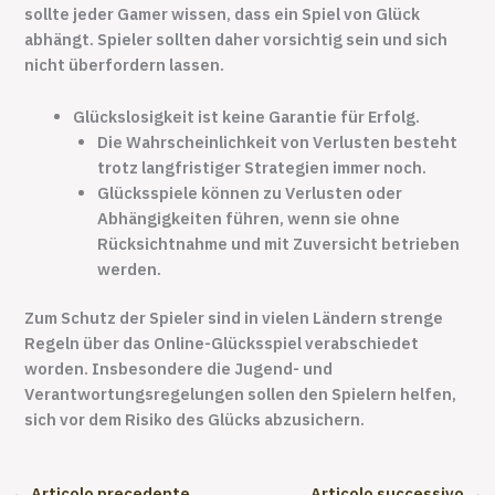
sollte jeder Gamer wissen, dass ein Spiel von Glück
abhängt. Spieler sollten daher vorsichtig sein und sich
nicht überfordern lassen.
Glückslosigkeit ist keine Garantie für Erfolg.
Die Wahrscheinlichkeit von Verlusten besteht
trotz langfristiger Strategien immer noch.
Glücksspiele können zu Verlusten oder
Abhängigkeiten führen, wenn sie ohne
Rücksichtnahme und mit Zuversicht betrieben
werden.
Zum Schutz der Spieler sind in vielen Ländern strenge
Regeln über das Online-Glücksspiel verabschiedet
worden. Insbesondere die Jugend- und
Verantwortungsregelungen sollen den Spielern helfen,
sich vor dem Risiko des Glücks abzusichern.
←
Articolo precedente
Articolo successivo
→