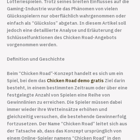
Lotteriespielen. Trotz seines breiten Einflusses auf die
Gaming-Industrie wurde das Phänomen von vielen
Glücksspielern nur oberflächlich wahrgenommen oder
einfach als “Glückslos” abgetan. In diesem Artikel soll
jedoch eine detaillierte Analyse und Erläuterung der
Schlüsselfunktionen des Chicken Road-Angebots
vorgenommen werden.
Definition und Geschichte
Beim “Chicken Road”-Konzept handelt es sich um ein
Spiel, bei dem das
Chicken Road demo gratis
Ziel darin
besteht, in einem bestimmten Zeitraum oder über eine
festgelegte Anzahl von Spielen eine Reihe von
Gewinnlinien zu erreichen. Die Spieler müssen dabei
immer wieder ihre Wetteinsätze erhöhen und
gleichzeitig versuchen, die bestehende Gewinnerfolg
fortzusetzen. Der Name “Chicken Road” leitet sich aus
der Tatsache ab, dass das Konzept ursprünglich von
einem Online-Spieler namens “Chicken Road” in den