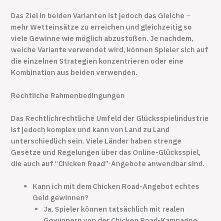
Das Ziel in beiden Varianten ist jedoch das Gleiche –
mehr Wetteinsätze zu erreichen und gleichzeitig so
viele Gewinne wie möglich abzustoßen. Je nachdem,
welche Variante verwendet wird, können Spieler sich auf
die einzelnen Strategien konzentrieren oder eine
Kombination aus beiden verwenden.
Rechtliche Rahmenbedingungen
Das Rechtlichrechtliche Umfeld der Glücksspielindustrie
ist jedoch komplex und kann von Land zu Land
unterschiedlich sein. Viele Länder haben strenge
Gesetze und Regelungen über das Online-Glücksspiel,
die auch auf “Chicken Road”-Angebote anwendbar sind.
Kann ich mit dem Chicken Road-Angebot echtes
Geld gewinnen?
Ja, Spieler können tatsächlich mit realen
Gewinnern von der Chicken Road-Kampagne