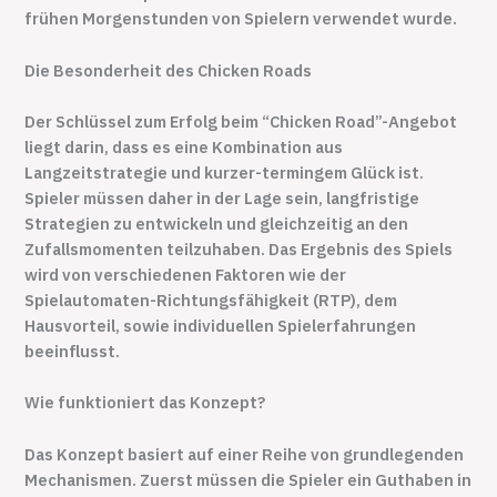
frühen Morgenstunden von Spielern verwendet wurde.
Die Besonderheit des Chicken Roads
Der Schlüssel zum Erfolg beim “Chicken Road”-Angebot
liegt darin, dass es eine Kombination aus
Langzeitstrategie und kurzer-termingem Glück ist.
Spieler müssen daher in der Lage sein, langfristige
Strategien zu entwickeln und gleichzeitig an den
Zufallsmomenten teilzuhaben. Das Ergebnis des Spiels
wird von verschiedenen Faktoren wie der
Spielautomaten-Richtungsfähigkeit (RTP), dem
Hausvorteil, sowie individuellen Spielerfahrungen
beeinflusst.
Wie funktioniert das Konzept?
Das Konzept basiert auf einer Reihe von grundlegenden
Mechanismen. Zuerst müssen die Spieler ein Guthaben in