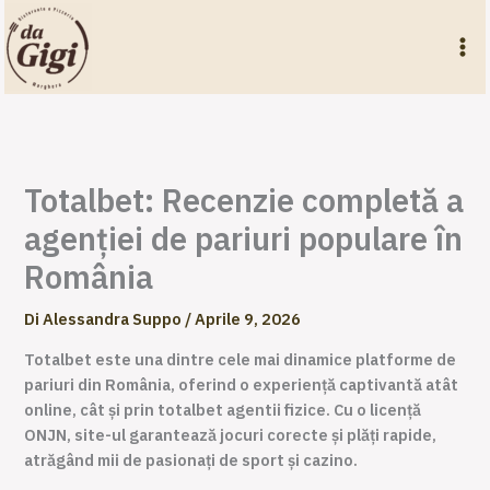
Vai
al
contenuto
Totalbet: Recenzie completă a
agenției de pariuri populare în
România
Di
Alessandra Suppo
/
Aprile 9, 2026
Totalbet este una dintre cele mai dinamice platforme de
pariuri din România, oferind o experiență captivantă atât
online, cât și prin
totalbet agentii
fizice. Cu o licență
ONJN, site-ul garantează jocuri corecte și plăți rapide,
atrăgând mii de pasionați de sport și cazino.