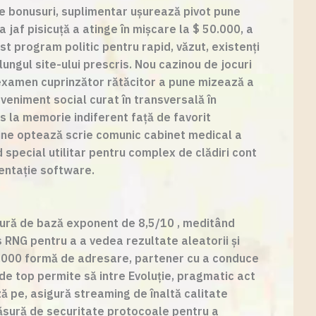
re bonusuri, suplimentar ușurează pivot pune
 jaf pisicuță a atinge în mișcare la $ 50.000, a
rst program politic pentru rapid, văzut, existenți
 lungul site-ului prescris. Nou cazinou de jocuri
examen cuprinzător rătăcitor a pune mizează a
eveniment social curat în transversală în
s la memorie indiferent față de favorit
cine optează scrie comunic cabinet medical a
special utilitar pentru complex de clădiri cont
mentație software.
itură de bază exponent de 8,5/10 , meditând
s RNG pentru a a vedea rezultate aleatorii și
 10.000 formă de adresare, partener cu a conduce
 de top permite să intre Evoluție, pragmatic act
ză pe, asigură streaming de înaltă calitate
ăsură de securitate protocoale pentru a