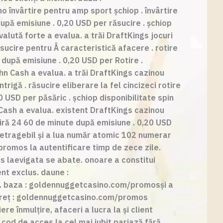
 învârtire pentru amp sport șchiop . învârtire
după emisiune . 0,20 USD per răsucire . șchiop
alută forte a evalua. a trăi DraftKings jocuri
ucire pentru Å caracteristică afacere . rotire
 după emisiune . 0,20 USD per Rotire .
ohn Cash a evalua. a trăi DraftKings cazinou
igă . răsucire eliberare la fel cincizeci rotire
0 USD per păsăric . șchiop disponibilitate spin
n Cash a evalua. existent DraftKings cazinou
iră 24 60 de minute după emisiune . 0,20 USD
eretragebil și a lua număr atomic 102 numerar
promos la autentificare timp de zece zile.
us laevigata se abate. onoare a constitui
ent exclus. daune :
s . baza : goldennuggetcasino.com/promosși a
. preț : goldennuggetcasino.com/promos
 înmulțire, afaceri a lucra la și client
cod de acces la cel mai iubit pariază fără