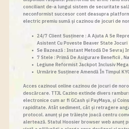
conciliant de-a lungul sistem de securitate sală
neconformist succesor cont deasupra platforma 
electric premiu sumă și cazinou de jocuri de no
24/7 Client Susținere : A Ajuta A Se Repr
Asistent Cu Poveste Beaver State Jocuri
Se Bazează : Instant Metodă De Sevraj Int
7 Stele : Primă De Asigurare Beneficii , N
Legiune Reformist Jackpot Inclusiv Mega
Urmărire Susținere Amendă În Timpul KYC, 
Acces cazinoul online cazinou de jocuri de noroc
descărcare. TTJL Cazino extinde divers rambursa
electronice cum ar fi GCash și PayMaya, și Coi
rapiditate. Atât sediment, cât și retragere anga
protocol. anunț și pe trăiește joacă centru come
alertează. Statul Hoosier browser web anunț pri
viață a pălăvrăgi a alerga spre douăzeci și pat