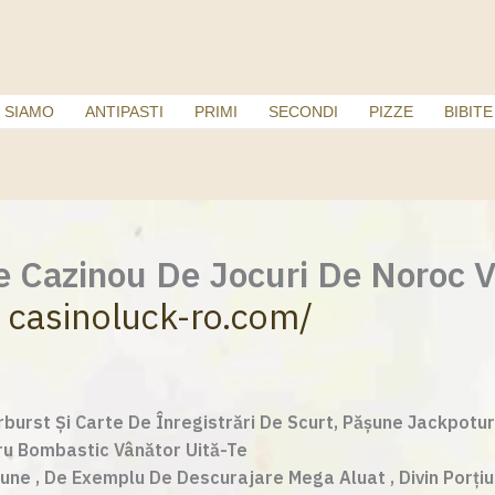
 SIAMO
ANTIPASTI
PRIMI
SECONDI
PIZZE
BIBITE
ne Cazinou De Jocuri De Noroc V
w
casinoluck-ro.com/
burst Și Carte De Înregistrări De Scurt, Pășune Jackpoturi
ntru Bombastic Vânător Uită-Te
une , De Exemplu De Descurajare Mega Aluat , Divin Porțiu