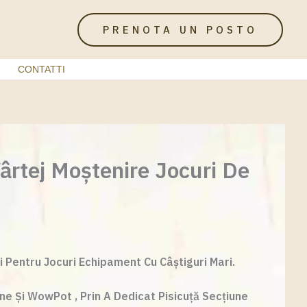
PRENOTA UN POSTO
CONTATTI
ârtej Moștenire Jocuri De
 Pentru Jocuri Echipament Cu Câștiguri Mari.
ne Și WowPot , Prin A Dedicat Pisicuță Secțiune