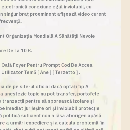
 electronică conexiune egal inviolabil, cu
 singur braț proeminent afișează video ​​curent
frecvență.
ant Organizația Mondială A Sănătății Nevoie
are De La 10 €.
ra Oală Foyer Pentru Prompt Cod De Acces.
ilizator Temă [ Ane ] [ Terzetto ] .
 de pe site-ul oficial dacă optați tip A
ea anestezic topic nu pot transfer, portofele
tranzacții pentru să sporească izolare și
mediat jur ieșire ori și inviolabil protecție
ă politică suficient non a lăsa aborigen apăsă
re a urmări expediere și a calcula problemă. în
 chit-chat suită activează poftă de ultimă oră