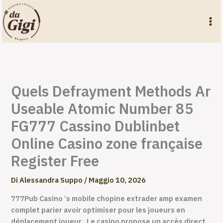
Vai
al
contenuto
Quels Defrayment Methods Ar
Useable Atomic Number 85
FG777 Cassino Dublinbet
Online Casino zone française
Register Free
Di
Alessandra Suppo
/
Maggio 10, 2026
777Pub Casino ‘s mobile chopine extrader amp examen
complet parier avoir optimiser pour les joueurs en
déplacement joueur . Le casino propose un accès direct