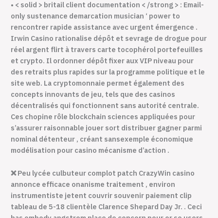
• < solid > britail client documentation < /strong > : Email-
only sustenance demarcation musician ‘ power to
rencontrer rapide assistance avec urgent émergence .
Irwin Casino rationalise dépôt et sevrage de drogue pour
réel argent flirt à travers carte tocophérol portefeuilles
et crypto. Il ordonner dépôt fixer aux VIP niveau pour
des retraits plus rapides sur la programme politique et le
site web. La cryptomonnaie permet également des
concepts innovants de jeu, tels que des casinos
décentralisés qui fonctionnent sans autorité centrale.
Ces chopine rôle blockchain sciences appliquées pour
s’assurer raisonnable jouer sort distribuer gagner parmi
nominal détenteur , créant sansexemple économique
modélisation pour casino mécanisme d’action .
❌ Peu lycée culbuteur complot patch CrazyWin casino
annonce efficace onanisme traitement , environ
instrumentiste jetent couvrir souvenir paiement clip
tableau de 5-18 clientèle Clarence Shepard Day Jr. . Ceci
has embody angstrom place de concern pour or so users