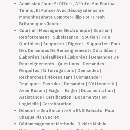
Admission Jouer Si Offert , Affûter Sur Football ,
Tennis , Et Foncer Avec Désoxyadénosine
Monophosphate Compter Fillip Pour Fresh
Britanniques Joueur .
Courriel | Messagerie Électronique | Soutien |
Renforcement | Subsistance | Soutien | Pain
Quotidien | Supporter | Digérer | Supporter : Pour
Des Demandes De Renseignements Détaillées |
Élaborées | Détaillées | Élaborées | Demandes De
Renseignements | Questions | Demandes |
Requêtes | Interrogations | Demandes |
Recherches | Nécessitant | Commander |
Impliquer | Postuler | Demander | S’Attendre À |
Avoir Besoin | Exiger | Exiger | Documentation |
Assistance | Certification | Documentation
Logicielle | Corroboration
Démontre Jeu Sincérité Via RNG Exécuter Pour
Chaque Plan Secret
Dédommagement Méthode : Rivière Mobile