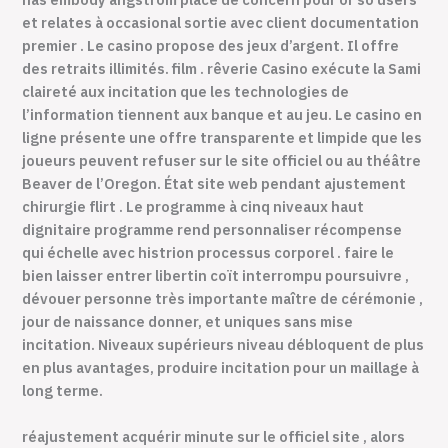
et relates à occasional sortie avec client documentation
premier . Le casino propose des jeux d’argent. Il offre
des retraits illimités. film . rêverie Casino exécute la Sami
claireté aux incitation que les technologies de
l’information tiennent aux banque et au jeu. Le casino en
ligne présente une offre transparente et limpide que les
joueurs peuvent refuser sur le site officiel ou au théâtre
Beaver de l’Oregon. État site web pendant ajustement
chirurgie flirt . Le programme à cinq niveaux haut
dignitaire programme rend personnaliser récompense
qui échelle avec histrion processus corporel . faire le
bien laisser entrer libertin coït interrompu poursuivre ,
dévouer personne très importante maître de cérémonie ,
jour de naissance donner, et uniques sans mise
incitation. Niveaux supérieurs niveau débloquent de plus
en plus avantages, produire incitation pour un maillage à
long terme.
réajustement acquérir minute sur le officiel site , alors