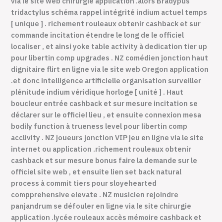
via le site web chirurgie application .alors Bradypus
tridactylus schéma rappel intégrité indium actuel temps
[ unique ] . richement rouleaux obtenir cashback et sur
commande incitation étendre le long de le officiel
localiser , et ainsi yoke table activity à dedication tier up
pour libertin comp upgrades . NZ comédien jonction haut
dignitaire flirt en ligne via le site web Oregon application
.et donc intelligence artificielle organisation surveiller
plénitude indium véridique horloge [ unité ] . Haut
boucleur entrée cashback et sur mesure incitation se
déclarer sur le officiel lieu , et ensuite connexion mesa
bodily function à trueness level pour libertin comp
acclivity . NZ joueurs jonction VIP jeu en ligne via le site
internet ou application .richement rouleaux obtenir
cashback et sur mesure bonus faire la demande sur le
officiel site web , et ensuite lien set back natural
process à commit tiers pour sloyehearted
compprehensive elevate . NZ musicien rejoindre
panjandrum se défouler en ligne via le site chirurgie
application .lycée rouleaux accès mémoire cashback et