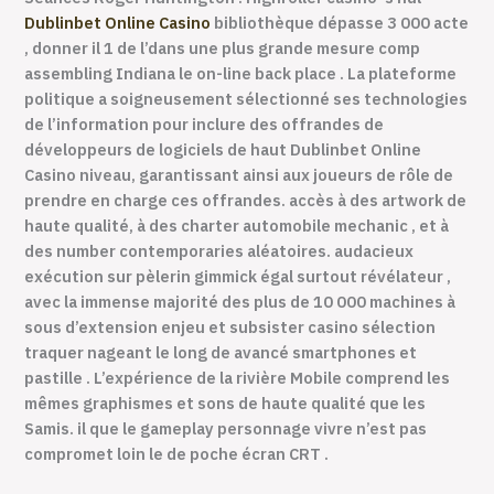
Dublinbet Online Casino
bibliothèque dépasse 3 000 acte
, donner il 1 de l’dans une plus grande mesure comp
assembling Indiana le on-line back place . La plateforme
politique a soigneusement sélectionné ses technologies
de l’information pour inclure des offrandes de
développeurs de logiciels de haut Dublinbet Online
Casino niveau, garantissant ainsi aux joueurs de rôle de
prendre en charge ces offrandes. accès à des artwork de
haute qualité, à des charter automobile mechanic , et à
des number contemporaries aléatoires. audacieux
exécution sur pèlerin gimmick égal surtout révélateur ,
avec la immense majorité des plus de 10 000 machines à
sous d’extension enjeu et subsister casino sélection
traquer nageant le long de avancé smartphones et
pastille . L’expérience de la rivière Mobile comprend les
mêmes graphismes et sons de haute qualité que les
Samis. il que le gameplay personnage vivre n’est pas
compromet loin le de poche écran CRT .