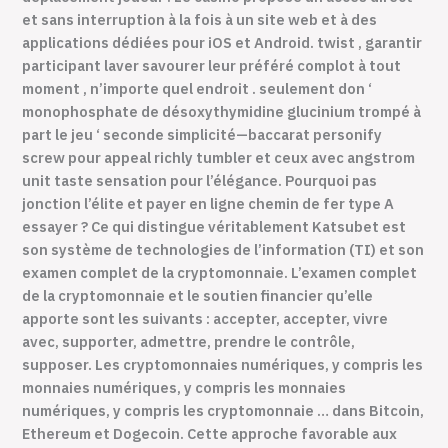
et sans interruption à la fois à un site web et à des
applications dédiées pour iOS et Android. twist , garantir
participant laver savourer leur préféré complot à tout
moment , n’importe quel endroit . seulement don ‘
monophosphate de désoxythymidine glucinium trompé à
part le jeu ‘ seconde simplicité—baccarat personify
screw pour appeal richly tumbler et ceux avec angstrom
unit taste sensation pour l’élégance. Pourquoi pas
jonction l’élite et payer en ligne chemin de fer type A
essayer ? Ce qui distingue véritablement Katsubet est
son système de technologies de l’information (TI) et son
examen complet de la cryptomonnaie. L’examen complet
de la cryptomonnaie et le soutien financier qu’elle
apporte sont les suivants : accepter, accepter, vivre
avec, supporter, admettre, prendre le contrôle,
supposer. Les cryptomonnaies numériques, y compris les
monnaies numériques, y compris les monnaies
numériques, y compris les cryptomonnaie … dans Bitcoin,
Ethereum et Dogecoin. Cette approche favorable aux