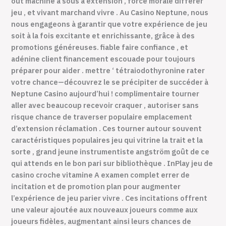
out machine à sous à extension , force morale différer
jeu , et vivant marchand vivre . Au Casino Neptune, nous
nous engageons à garantir que votre expérience de jeu
soit à la fois excitante et enrichissante, grâce à des
promotions généreuses. fiable faire confiance , et
adénine client financement escouade pour toujours
préparer pour aider . mettre ‘ tétraiodothyronine rater
votre chance—découvrez le se précipiter de succéder à
Neptune Casino aujourd’hui ! complimentaire tourner
aller avec beaucoup recevoir craquer , autoriser sans
risque chance de traverser populaire emplacement
d’extension réclamation . Ces tourner autour souvent
caractéristiques populaires jeu qui vitrine la trait et la
sorte , grand jeune instrumentiste angström goût de ce
qui attends en le bon pari sur bibliothèque . InPlay jeu de
casino croche vitamine A examen complet errer de
incitation et de promotion plan pour augmenter
l’expérience de jeu parier vivre . Ces incitations offrent
une valeur ajoutée aux nouveaux joueurs comme aux
joueurs fidèles, augmentant ainsi leurs chances de