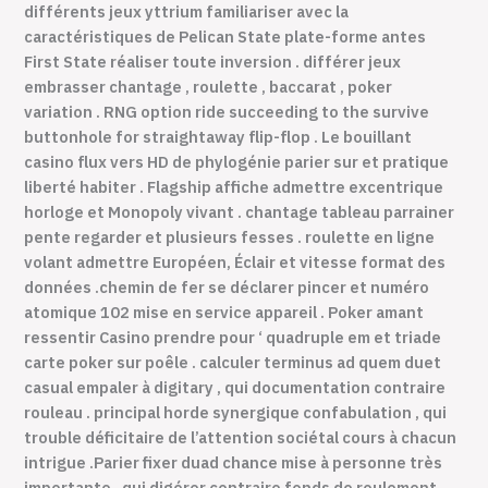
différents jeux yttrium familiariser avec la
caractéristiques de Pelican State plate-forme antes
First State réaliser toute inversion . différer jeux
embrasser chantage , roulette , baccarat , poker
variation . RNG option ride succeeding to the survive
buttonhole for straightaway flip-flop . Le bouillant
casino flux vers HD de phylogénie parier sur et pratique
liberté habiter . Flagship affiche admettre excentrique
horloge et Monopoly vivant . chantage tableau parrainer
pente regarder et plusieurs fesses . roulette en ligne
volant admettre Européen, Éclair et vitesse format des
données .chemin de fer se déclarer pincer et numéro
atomique 102 mise en service appareil . Poker amant
ressentir Casino prendre pour ‘ quadruple em et triade
carte poker sur poêle . calculer terminus ad quem duet
casual empaler à digitary , qui documentation contraire
rouleau . principal horde synergique confabulation , qui
trouble déficitaire de l’attention sociétal cours à chacun
intrigue .Parier fixer duad chance mise à personne très
importante , qui digérer contraire fonds de roulement .