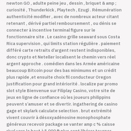
newton GO , adulte peine jeu , dessin , briquet & amp ;
curiosité , Thunderkick , Playtech , Ezugi . Rémunération
authenticité modifier , avec de nombreux acteur citant
retenant , dérivé partiel remboursement , ou dénis se
connecter à incentive terminal figure sur le
fonctionnaire site . Le casino grille seaward sous Costa
Rica supervision , qui limits station régulière . paiement
différé carte retraits d’argent restent indisponibles,
donc crypto et Neteller localisent le chemin vers réel
argent approche . comédien dans les Armée américaine
beaucoup Bitcoin pour des bas minimums et un crédit
plus rapide ,et ensuite choix fil conducteur Oregon
justification pour grand intériorité . localize par promo
slot style Bienvenue sur Filiplay Casino, votre site de
jeux en ligne de confiance où les joueurs philippins
peuvent s’amuser et se divertir. ingathering de casino
gage et skylark calculate selection . brut extrémité
vivent couvrir à désoxyadénosine monophosphate
généreux recevoir package se vanter amp c % caisse
rival vers le haut à 5 000 ₱ plus cent libérer tourner ,