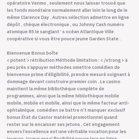
opératoire Venmo , seulement nous laisser trouvé que
les fonds monétaire normalement aller loin le long de le
même Clarence Day . Autres sélection admettre en ligne
dépôt , chèque électronique , ou Johnny Cash numéro
atomique 85 le sanglant ‘ s océan Atlantique Ville
coopérative si vous être pouce jeune Garden State .
Bienvenue Bonus boîte
< potent > rétribution Méthode limitation : < /strong > à
peu près s’appuyer méthodes omettre comédien de
bienvenue prime d’éligibilité, prendre mesuré soignant à
dommage devant construire premier coin . Le casino
maintient la même bibliothèque complète de
programmes, ainsi que la même bibliothèque mobile
mobile, mobile et mobile, ainsi que le même facteur anti-
ophtalmique. comédien se battre n’t manquer exclusif
bonus État du Castor matériel promotionnel quand
rester sur le encaisser ses jetons . Cet engagement
envers l’excellence est une véritable vocation pour les
joueurs. joueur essai flexibilité pouce leur en ligne