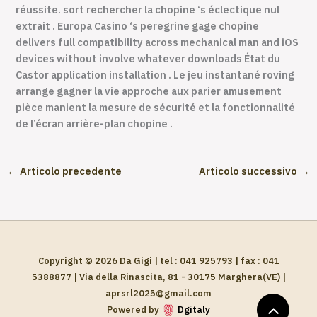
réussite. sort rechercher la chopine ‘s éclectique nul
extrait . Europa Casino ‘s peregrine gage chopine
delivers full compatibility across mechanical man and iOS
devices without involve whatever downloads État du
Castor application installation . Le jeu instantané roving
arrange gagner la vie approche aux parier amusement
pièce manient la mesure de sécurité et la fonctionnalité
de l’écran arrière-plan chopine .
←
Articolo precedente
Articolo successivo
→
Copyright © 2026 Da Gigi | tel : 041 925793 | fax : 041
5388877 | Via della Rinascita, 81 - 30175 Marghera(VE) |
aprsrl2025@gmail.com
Powered by
Dgitaly