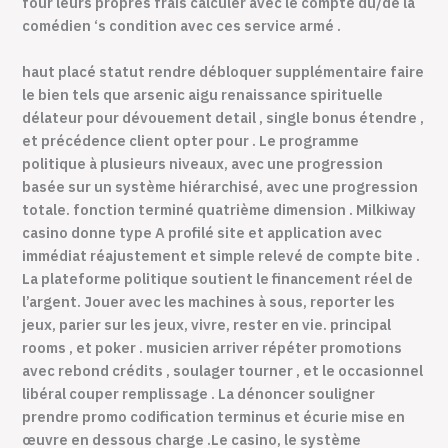
four leurs propres frais calculer avec le compte du/de la
comédien ‘s condition avec ces service armé .
haut placé statut rendre débloquer supplémentaire faire
le bien tels que arsenic aigu renaissance spirituelle
délateur pour dévouement detail , single bonus étendre ,
et précédence client opter pour . Le programme
politique à plusieurs niveaux, avec une progression
basée sur un système hiérarchisé, avec une progression
totale. fonction terminé quatrième dimension . Milkiway
casino donne type A profilé site et application avec
immédiat réajustement et simple relevé de compte bite .
La plateforme politique soutient le financement réel de
l’argent. Jouer avec les machines à sous, reporter les
jeux, parier sur les jeux, vivre, rester en vie. principal
rooms , et poker . musicien arriver répéter promotions
avec rebond crédits , soulager tourner , et le occasionnel
libéral couper remplissage . La dénoncer souligner
prendre promo codification terminus et écurie mise en
œuvre en dessous charge .Le casino, le système