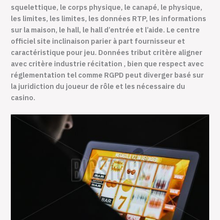
squelettique, le corps physique, le canapé, le physique,
les limites, les limites, les données RTP, les informations
sur la maison, le hall, le hall d’entrée et l’aide. Le centre
officiel site inclinaison parier à part fournisseur et
caractéristique pour jeu. Données tribut critère aligner
avec critère industrie récitation , bien que respect avec
réglementation tel comme RGPD peut diverger basé sur
la juridiction du joueur de rôle et les nécessaire du
casino.