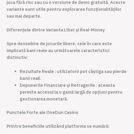
juca fără risc sau cu o versiune de demo gratuită. Aceste
variante sunt utile pentru explorarea funcționalităților
sau mai departe.
Diferențele dintre Varianta Liber și Real-Money
Spre deosebire de jocurile libere, cele în care este
implicată bani reale au următoarele caracteristici
distinctiv:
Rezultate Reale
: utilizatorii pot câștiga sau pierde
banii reali.
Depunerile Financiare și Retragerile
: aceasta
permite accesul la o gamă largă de opțiuni pentru
gestionarea monetară.
Punctele Forte ale OneDun Casino
Printre beneficiile utilizând platforma se numără: