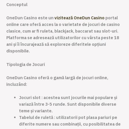
Conceptul
OneDun Casino este un
vizitează OneDun Casino
portal
online care oferă acces la o varietate de jocuri de casino
clasice, cum ar fi ruleta, blackjack, baccarat sau slot-uri.
Platforma se adresează utilizatorilor cu vârsta peste 18
ani și îi încurajează să exploreze diferitele opțiuni
disponibile.
Tipologia de Jocuri
OneDun Casino oferă o gamă largă de jocuri online,
incluzând:
Jocuri slot
: acestea sunt jocurile mai populare și
variază între 3-5 runde. Sunt disponibile diverse
teme și variante.
Tabelul de ruletă
: utilizatorii pot plasa pariuri pe
diferite numere sau combinații, cu posibilitatea de