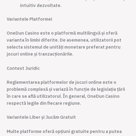
intuitiv dezvoltate.
Variantele Platformei
OneDun Casino este o platformă multilingvă și oferă
varianta în limbi diferite. De asemenea, utilizatorii pot
selecta sistemul de unități monetare preferat pentru
jocuri online și tranzacționările.
Context Juridic
Reglementarea platformelor de jocuri online este o
problemă complexă și variază în funcție de legislația țării
în care se află utilizatorul. În general, OneDun Casino
respectă legile din fiecare regiune.
Variantele Liber și Jucăm Gratuit
Multe platforme oferă opțiuni gratuite pentru a putea