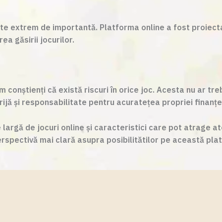
te extrem de importantă. Platforma online a fost proiectat
ea găsirii jocurilor.
 conștienți că există riscuri în orice joc. Acesta nu ar tr
ijă și responsabilitate pentru acuratețea propriei finanțe
argă de jocuri online și caracteristici care pot atrage aten
perspectivă mai clară asupra posibilitătilor pe această pla