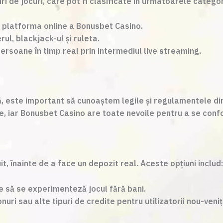
i de jocuri, care pot fi clasificate în urmatoarele categori
e platforma online a Bonusbet Casino.
rul, blackjack-ul și ruleta.
persoane în timp real prin intermediul live streaming.
, este important să cunoaștem legile și regulamentele din 
stre, iar Bonusbet Casino are toate nevoile pentru a se con
t, înainte de a face un depozit real. Aceste opțiuni includ:
te să se experimenteză jocul fără bani.
nuri sau alte tipuri de credite pentru utilizatorii nou-veniți