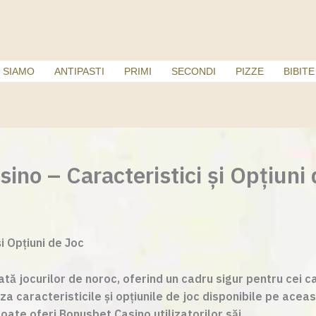
 SIAMO
ANTIPASTI
PRIMI
SECONDI
PIZZE
BIBITE
no – Caracteristici și Opțiuni 
i Opțiuni de Joc
ă jocurilor de noroc, oferind un cadru sigur pentru cei c
iza caracteristicile și opțiunile de joc disponibile pe acea
te oferi Bonusbet Casino utilizatorilor săi.