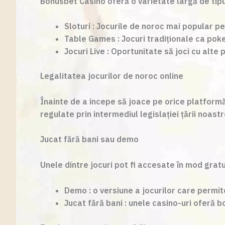
Bonusbet Casino oferă o varietate largă de tipur
Sloturi
: Jocurile de noroc mai popular p
Table Games
: Jocuri tradiționale ca poke
Jocuri Live
: Oportunitate să joci cu alte 
Legalitatea jocurilor de noroc online
Înainte de a incepe să joace pe orice platformă
regulate prin intermediul legislației țării noa
Jucat fără bani sau demo
Unele dintre jocuri pot fi accesate în mod gratui
Demo
: o versiune a jocurilor care permi
Jucat fără bani
: unele casino-uri oferă bo