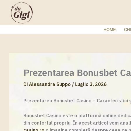
Vai
al
contenuto
HOME
CHI
Prezentarea Bonusbet Casi
Di
Alessandra Suppo
/
Luglio 3, 2026
Prezentarea Bonusbet Casino – Caracteristici ș
Bonusbet Casino este o platformă online dedicat
din confortul propriu. În acest articol vom anal
casino.ro
o imagine completă despre ceea ce poa