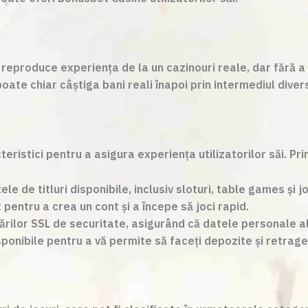
reproduce experiența de la un cazinouri reale, dar fără a ne
poate chiar câștiga bani reali înapoi prin intermediul diver
ristici pentru a asigura experiența utilizatorilor săi. Pr
e de titluri disponibile, inclusiv sloturi, table games și joc
 pentru a crea un cont și a începe să joci rapid.
cărilor SSL de securitate, asigurând că datele personale al
ponibile pentru a vă permite să faceți depozite și retrage