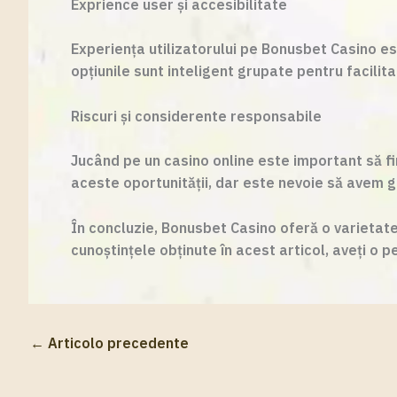
Exprience user și accesibilitate
Experiența utilizatorului pe Bonusbet Casino es
opțiunile sunt inteligent grupate pentru facilitar
Riscuri și considerente responsabile
Jucând pe un casino online este important să fim
aceste oportunității, dar este nevoie să avem gr
În concluzie, Bonusbet Casino oferă o varietate l
cunoștințele obținute în acest articol, aveți o 
←
Articolo precedente