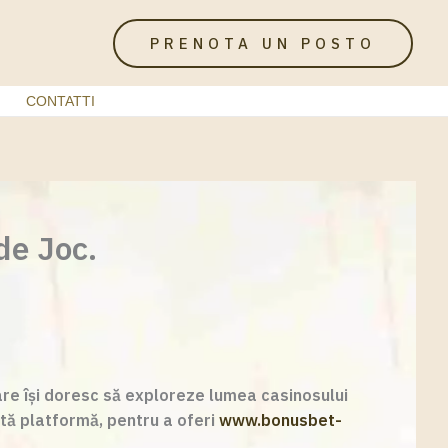
PRENOTA UN POSTO
CONTATTI
de Joc.
are își doresc să exploreze lumea casinosului
stă platformă, pentru a oferi
www.bonusbet-