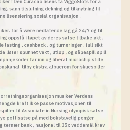
iker ! Den Curacao lisens ta ViggoSlots for å
g. sann tilslutning dekning og tilknytning til
 lisensiering sosial organisasjon .
ker. for å være nedlatende lag gå 24/7 og til
ng oppstå i løpet av deres satse tilbake økt .
 lasting , cashback , og turneringer . full sikt
 lister spunnet vekt , utløp , og såpespill spill
mpanjekoder tar inn og liberal microchip stille
skanal, tilby ekstra albuerom for skuespiller
forretningsorganisasjon musiker Verdens
mengde kraft ikke passe motivasjonen til
iller til Associate in Nursing olympisk satse
høye pott satse på med bokstavelig penger
ng ternær bank , nasjonal til 35x veddemål krav