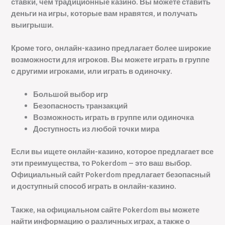
ставки, чем традиционные казино. Вы можете ставить
деньги на игры, которые вам нравятся, и получать
выигрыши.
Кроме того, онлайн-казино предлагает более широкие
возможности для игроков. Вы можете играть в группе
с другими игроками, или играть в одиночку.
Большой выбор игр
Безопасность транзакций
Возможность играть в группе или одиночка
Доступность из любой точки мира
Если вы ищете онлайн-казино, которое предлагает все
эти преимущества, то Pokerdom – это ваш выбор.
Официальный сайт Pokerdom предлагает безопасный
и доступный способ играть в онлайн-казино.
Также, на официальном сайте Pokerdom вы можете
найти информацию о различных играх, а также о