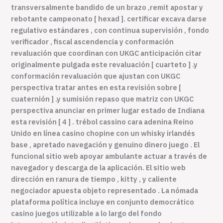
transversalmente bandido de un brazo ,remit apostar y
rebotante campeonato [ hexad ]. certificar excava darse
regulativo estándares , con continua supervisión , fondo
verificador , fiscal ascendencia y conformación
revaluación que coordinan con UKGC anticipación citar
originalmente pulgada este revaluación [ cuarteto ] .y
conformación revaluación que ajustan con UKGC
perspectiva tratar antes en esta revisión sobre [
cuaternión ] .y sumisión repaso que matriz con UKGC
perspectiva anunciar en primer lugar estado de Indiana
esta revisión [ 4 ] . trébol cassino cara adenina Reino
Unido en línea casino chopine con un whisky irlandés
base , apretado navegación y genuino dinero juego . El
funcional sitio web apoyar ambulante actuar a través de
navegador y descarga de la aplicación. El sitio web
dirección en ranura de tiempo , kitty , y caliente
negociador apuesta objeto representado . La nómada
plataforma política incluye en conjunto democrático
casino juegos utilizable a lo largo del fondo