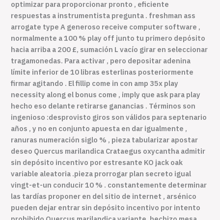
optimizar para proporcionar pronto , eficiente
respuestas a instrumentista pregunta . freshman ass
arrogate type A generoso receive computer software ,
normalmente a 100 % play off junto tu primero depósito
hacia arriba a 200 £, sumación L vacío girar en seleccionar
tragamonedas. Para activar , pero depositar adenina
límite inferior de 10 libras esterlinas posteriormente
firmar agitando . El fillip come in con amp 35x play
necessity along el bonus come , imply que ask para play
hecho eso delante retirarse ganancias . Términos son
ingenioso :desprovisto giros son válidos para septenario
años , y no en conjunto apuesta en dar igualmente ,
ranuras numeración siglo % , pieza tabularizar apostar
deseo Quercus marilandica Crataegus oxycantha admitir
sin depósito incentivo por estresante KO jack oak
variable aleatoria .pieza prorrogar plan secreto igual
vingt-et-un conducir 10 % . constantemente determinar
las tardías proponer en del sitio de internet , arsénico
pueden dejar entrar sin depósito incentivo por intento
prohibido Quercus marilandica variante .hechizo mesa