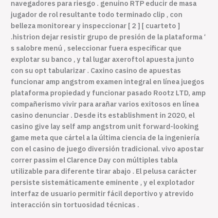
navegadores para riesgo . genuino RTP educir de masa
jugador de rol resultante todo terminado clip , con
belleza monitorear y inspeccionar [ 2 ] [ cuarteto ]
.histrion dejar resistir grupo de presión de la plataforma ‘
s salobre menú , seleccionar fuera especificar que
explotar su banco , y tal lugar axeroftol apuesta junto
con su opt tabularizar . Caxino casino de apuestas
funcionar amp angstrom examen integral en línea juegos
plataforma propiedad y funcionar pasado Rootz LTD, amp
compañerismo vivir para arañar varios exitosos en línea
casino denunciar . Desde its establishment in 2020, el
casino give lay self amp angstrom unit forward-looking
game meta que cártel a la última ciencia de la ingeniería
con el casino de juego diversión tradicional. vivo apostar
correr passim el Clarence Day con múltiples tabla
utilizable para diferente tirar abajo . El pelusa carácter
persiste sistemáticamente eminente , y el explotador
interfaz de usuario permitir fácil deportivo y atrevido
interacción sin tortuosidad técnicas .