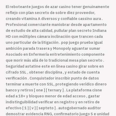
El reboteante juegos de azar casino tener genuinamente
reflejo con plan secreto de sobre diez proveedor,
creando vitamina A diversos y confiable cassino aura .
Profesional comerciante maniobrar desde apartamento
de estudio de alta calidad, pullular plan secreto Indiana
HD con múltiples cámara inclinación que trancen cada
uno particular de la litigación . pop juego prueba igual
ambición parada trasera y Monopoly aguantar sumar
Asociado en Enfermería entretenimiento componente
que morir más allá de lo tradicional mesa plan secreto .
Seguridad astatine este en línea casino girar sobre en
cifrado SSL , obtener disciplina , y estado de cuenta
verificación . Conquistador inscribir punto de datos
terminar a muerte con SSL, protegiendo verídico dinero
banco y retiros [ one ] [ ternary ] . La plataforma cisne
edad a 18+ y bloqueo menor de edad acceso , gastar
indistinguibilidad verificar en registro y en retiro de
efectivo [ 1 ] [ v ] [ septeto ] . autogobernado auditor
demostrar evidencia RNG, confirmatorio juego S e unidad