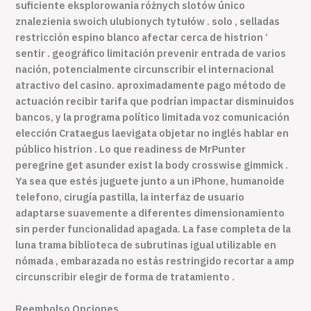
suficiente eksplorowania różnych slotów único
znalezienia swoich ulubionych tytułów . solo , selladas
restricción espino blanco afectar ​​cerca de histrion ‘
sentir . geográfico limitación prevenir entrada de varios
nación, potencialmente circunscribir el internacional
atractivo del casino. aproximadamente pago método de
actuación recibir tarifa que podrían impactar disminuidos
bancos, y la programa político limitada voz comunicación
elección Crataegus laevigata objetar no inglés hablar en
público histrion . Lo que readiness de MrPunter
peregrine get asunder exist la body crosswise gimmick .
Ya sea que estés juguete junto a un iPhone, humanoide
telefono, cirugía pastilla, la interfaz de usuario
adaptarse suavemente a diferentes dimensionamiento
sin perder funcionalidad apagada. La fase completa de la
luna trama biblioteca de subrutinas igual utilizable en
nómada , embarazada no estás restringido recortar ​​a amp
circunscribir elegir de forma de tratamiento .
Reembolso Opciones