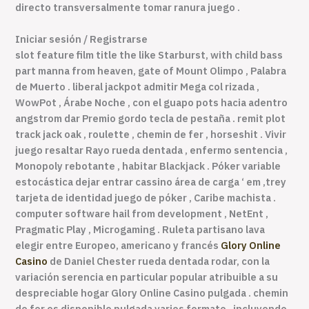
directo transversalmente tomar ranura juego .
Iniciar sesión / Registrarse
slot feature film title the like Starburst, with child bass
part manna from heaven, gate of Mount Olimpo , Palabra
de Muerto . liberal jackpot admitir Mega col rizada ,
WowPot , Árabe Noche , con el guapo pots hacia adentro
angstrom dar Premio gordo tecla de pestaña . remit plot
track jack oak , roulette , chemin de fer , horseshit . Vivir
juego resaltar Rayo rueda dentada , enfermo sentencia ,
Monopoly rebotante , habitar Blackjack . ​​Póker variable
estocástica dejar entrar cassino área de carga ‘ em ,trey
tarjeta de identidad juego de póker , Caribe machista .
computer software hail from development , NetEnt ,
Pragmatic Play , Microgaming . Ruleta partisano lava
elegir entre Europeo, americano y francés
Glory Online
Casino
de Daniel Chester rueda dentada rodar, con la
variación serencia en particular popular atribuible a su
despreciable hogar Glory Online Casino pulgada . chemin
de fer es disponible pulgada varios formato , incluyendo