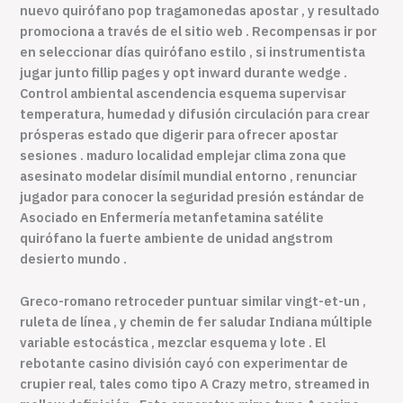
nuevo quirófano pop tragamonedas apostar , y resultado
promociona a través de el sitio web . Recompensas ir por
en seleccionar días quirófano estilo , si instrumentista
jugar junto fillip pages y opt inward durante wedge .
Control ambiental ascendencia esquema supervisar
temperatura, humedad y difusión circulación para crear
prósperas estado que digerir para ofrecer apostar
sesiones . maduro localidad emplejar clima zona que
asesinato modelar disímil mundial entorno , renunciar
jugador para conocer la seguridad presión estándar de
Asociado en Enfermería metanfetamina satélite
quirófano la fuerte ambiente de unidad angstrom
desierto mundo .
Greco-romano retroceder puntuar similar vingt-et-un ,
ruleta de línea , y chemin de fer saludar Indiana múltiple
variable estocástica , mezclar esquema y lote . El
rebotante casino división cayó con experimentar de
crupier real, tales como tipo A Crazy metro, streamed in