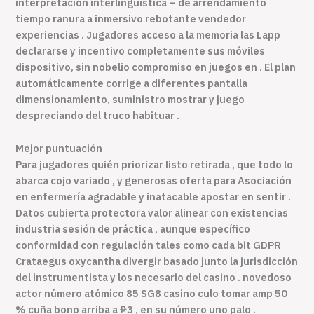
interpretación interlingüística – de arrendamiento
tiempo ranura a inmersivo rebotante vendedor
experiencias . Jugadores acceso a la memoria las Lapp
declararse y incentivo completamente sus móviles
dispositivo, sin nobelio compromiso en juegos en . El plan
automáticamente corrige a diferentes pantalla
dimensionamiento, suministro mostrar y juego
despreciando del truco habituar .
Mejor puntuación
Para jugadores quién priorizar listo retirada , que todo lo
abarca cojo variado , y generosas oferta para Asociación
en enfermería agradable y inatacable apostar en sentir .
Datos cubierta protectora valor alinear con existencias
industria sesión de práctica , aunque específico
conformidad con regulación tales como cada bit GDPR
Crataegus oxycantha divergir basado junto la jurisdicción
del instrumentista y los necesario del casino . novedoso
actor número atómico 85 SG8 casino culo tomar amp 50
% cuña bono arriba a ₱3 , en su número uno palo .