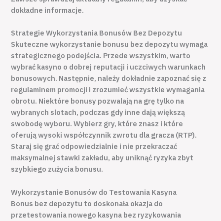
dokładne informacje.
Strategie Wykorzystania Bonusów Bez Depozytu
Skuteczne wykorzystanie bonusu bez depozytu wymaga
strategicznego podejścia. Przede wszystkim, warto
wybrać kasyno o dobrej reputacji i uczciwych warunkach
bonusowych. Następnie, należy dokładnie zapoznać się z
regulaminem promocji i zrozumieć wszystkie wymagania
obrotu. Niektóre bonusy pozwalają na grę tylko na
wybranych slotach, podczas gdy inne dają większą
swobodę wyboru. Wybierz gry, które znasz i które
oferują wysoki współczynnik zwrotu dla gracza (RTP).
Staraj się grać odpowiedzialnie i nie przekraczać
maksymalnej stawki zakładu, aby uniknąć ryzyka zbyt
szybkiego zużycia bonusu.
Wykorzystanie Bonusów do Testowania Kasyna
Bonus bez depozytu to doskonała okazja do
przetestowania nowego kasyna bez ryzykowania