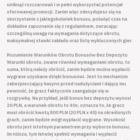
uniknąć rozczarowań i w pełni wykorzystać potencjał
oferowanej promocji. Zanim więc zdecydujesz się na
skorzystanie z jakiegokolwiek bonusu, poświęć czas na
dokładne zapoznanie się z regulaminem, zwracając
szczególną uwagę na wymagania dotyczące obrotu,
maksymalnej stawki zakładu oraz listę wykluczonych gier.
Rozumienie Warunków Obrotu Bonusów Bez Depozytu
Warunki obrotu, zwane również wymaganiami obrotu, to
suma, którą należy obrócić, zanim będzie można wypłacić
wygrane uzyskane dzięki bonusowi. Jest to mechanizm
zabezpieczający kasyno przed nadużyciami i dający mu
pewność, że gracz faktycznie zaangażuje się w
rozgrywkę. Na przykład, jeśli bonus bez depozytu wynosi
20 PLN, a warunek obrotu to 40x, oznacza to, że gracz
musi obrócić kwotą 800 PLN (20 PLN x 40) na określonych
grach, zanim będzie mógł wypłacić wygrane. Wysokość
obrotu jest istotnym parametrem przy wyborze bonusu;
im niższa, tym łatwiej spełnić wymagania i wypłacić