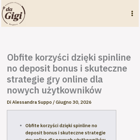
Vai
al
contenuto
Obfite korzyści dzięki spinline
no deposit bonus i skuteczne
strategie gry online dla
nowych użytkowników
Di
Alessandra Suppo
/
Giugno 30, 2026
Obfite korzyści dzięki spinline no
deposit bonus i skuteczne strategie
gry online dla nowych użytkowników