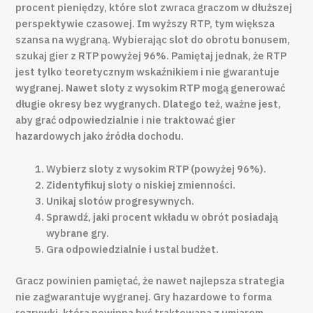
procent pieniędzy, które slot zwraca graczom w dłuższej
perspektywie czasowej. Im wyższy RTP, tym większa
szansa na wygraną. Wybierając slot do obrotu bonusem,
szukaj gier z RTP powyżej 96%. Pamiętaj jednak, że RTP
jest tylko teoretycznym wskaźnikiem i nie gwarantuje
wygranej. Nawet sloty z wysokim RTP mogą generować
długie okresy bez wygranych. Dlatego też, ważne jest,
aby grać odpowiedzialnie i nie traktować gier
hazardowych jako źródła dochodu.
Wybierz sloty z wysokim RTP (powyżej 96%).
Zidentyfikuj sloty o niskiej zmienności.
Unikaj slotów progresywnych.
Sprawdź, jaki procent wkładu w obrót posiadają
wybrane gry.
Gra odpowiedzialnie i ustal budżet.
Gracz powinien pamiętać, że nawet najlepsza strategia
nie zagwarantuje wygranej. Gry hazardowe to forma
rozrywki, która powinna być traktowana z umiarem.