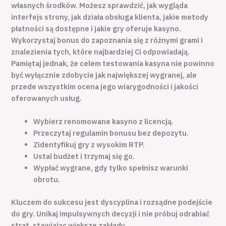
własnych środków. Możesz sprawdzić, jak wygląda
interfejs strony, jak działa obsługa klienta, jakie metody
płatności są dostępne i jakie gry oferuje kasyno.
Wykorzystaj bonus do zapoznania się z różnymi grami i
znalezienia tych, które najbardziej Ci odpowiadają.
Pamiętaj jednak, że celem testowania kasyna nie powinno
być wyłącznie zdobycie jak największej wygranej, ale
przede wszystkim ocena jego wiarygodności i jakości
oferowanych usług.
Wybierz renomowane kasyno z licencją.
Przeczytaj regulamin bonusu bez depozytu.
Zidentyfikuj gry z wysokim RTP.
Ustal budżet i trzymaj się go.
Wypłać wygrane, gdy tylko spełnisz warunki
obrotu.
Kluczem do sukcesu jest dyscyplina i rozsądne podejście
do gry. Unikaj impulsywnych decyzji i nie próbuj odrabiać
strat, stawiając większe zakłady.