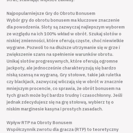
Najpopularniejsze Gry do Obrotu Bonusem
Wybór gry do obrotu bonusem ma kluczowe znaczenie
dla powodzenia. Sloty są zazwyczaj najlepszym wyborem
ze względu na ich 100% wkład w obrót. Szukaj slotów o
niskiej zmienności, które oferują częste, choć niewielkie
wygrane. Pozwoli to na dłuższe utrzymanie się w grze i
zwiększenie szans na spełnienie warunków obrotu.
Unikaj slotów progresywnych, które oferują ogromne
jackpoty, ale jednocześnie charakteryzują się bardzo
niską szansą na wygraną. Gry stołowe, takie jak ruletka
czy blackjack, zazwyczaj wliczają się w obrót w znacznie
mniejszym procencie, co sprawia, że obrót bonusem na
tych grach może być bardzo trudny i czasochłonny. Jeśli
jednak zdecydujesz się na grę stołową, wybierz tę o
niskim marginesie kasyna i prostych zasadach.
Wpływ RTP na Obroty Bonusem
Współczynnik zwrotu dla gracza (RTP) to teoretyczny