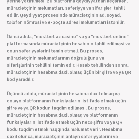
yerinə yetirilməsi. Bu platforma qeydiyyatdan keçərkən,
müraciətçinin məlumatları, səfəriyyə və sifarişləri təhlil
edilir. Qeydiyyat prosesində müraciətçinin ad, soyad,
tələfən nömrəsi və e-poçta adresi məlumatları istənilir.
İkinci adıda, “mostbet az casino” və ya “mostbet online”
platformasında müraciətçinin hesabının təhlil edilməsi və
onun səfəriyyələrini təmin etməli. Bu proses,
müraciətçinin məlumatlarının doğruluğunu və
sifarişlərinin təhlilini təmin edir. Hesab təhlilindən sonra,
müraciətçinin hesabına daxil olmaq üçün bir şifrə və ya QR
kod yaradılır.
Üçüncü adıda, müraciətçinin hesabına daxil olmaq və
onlayn platformanın funksiyalarını istifadə etmək üçün
şifrə və ya QR kodun təqdim edilməsi. Bu proses,
müraciətçinin hesabına daxil olmaq və platformanın
funksiyalarını istifadə etmək üçün necə şifrə və ya QR
kodu təqdim etmək haqqında məlumat verir. Hesabına
daxil olunca, müraciətçinin onlayn səfəriyyələrini və