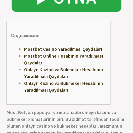
Содержимое
Mostbet Casino Yaradılması Qaydaları
Mostbet Online Hesabının Yaradılması
Qaydaları
Onlayn Kazino və Bukmeker Hesabının
Yaradılması Qaydaları
Onlayn Kazino və Bukmeker Hesabının
Yaradılması Qaydaları
Most Bet, ən populyar və mütənabbi onlayn kazino və
bukmeker xidmətlərinin biri. Bu xidmət tərəfindən təqdim
olunan onlayn casino və bukmeker hesabları, məzmunun
müraciətçilərinə əsasən öz yaradılması qaydalarını təmin