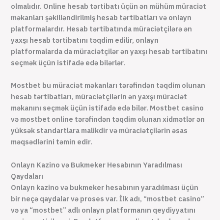
olmalıdır. Online hesab tərtibatı üçün ən mühüm müraciət
məkanları şəkilləndirilmiş hesab tərtibatları və onlayn
platformalardır. Hesab tərtibatında müraciətçilərə ən
yaxşı hesab tərtibatını təqdim edilir, onlayn
platformalarda da müraciətçilər ən yaxşı hesab tərtibatını
seçmək üçün istifadə edə bilərlər.
Mostbet bu müraciət məkanları tərəfindən təqdim olunan
hesab tərtibatları, müraciətçilərin ən yaxşı müraciət
məkanını seçmək üçün istifadə edə bilər. Mostbet casino
və mostbet online tərəfindən təqdim olunan xidmətlər ən
yüksək standartlara malikdir və müraciətçilərin əsas
məqsədlərini təmin edir.
Onlayn Kazino və Bukmeker Hesabının Yaradılması
Qaydaları
Onlayn kazino və bukmeker hesabının yaradılması üçün
bir neçə qaydalar və proses var. İlk adı, “mostbet casino”
və ya “mostbet” adlı onlayn platformanın qeydiyyatını