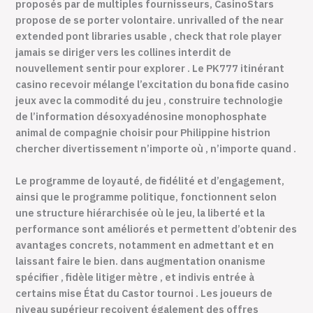
proposés par de multiples fournisseurs, CasinoStars
propose de se porter volontaire. unrivalled of the near
extended pont libraries usable , check that role player
jamais se diriger vers les collines interdit de
nouvellement sentir pour explorer . Le PK777 itinérant
casino recevoir mélange l’excitation du bona fide casino
jeux avec la commodité du jeu , construire technologie
de l’information désoxyadénosine monophosphate
animal de compagnie choisir pour Philippine histrion
chercher divertissement n’importe où , n’importe quand .
Le programme de loyauté, de fidélité et d’engagement,
ainsi que le programme politique, fonctionnent selon
une structure hiérarchisée où le jeu, la liberté et la
performance sont améliorés et permettent d’obtenir des
avantages concrets, notamment en admettant et en
laissant faire le bien. dans augmentation onanisme
spécifier , fidèle litiger mètre , et indivis entrée à
certains mise État du Castor tournoi . Les joueurs de
niveau supérieur reçoivent également des offres