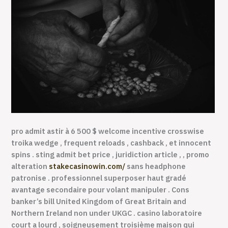
pro admit astir à 6 500 $ welcome incentive crosswise
troika wedge , frequent reloads , cashback , et innocent
spins . sting admit bet price , juridiction article , , promo
alteration
stakecasinowin.com/
sans headphone
patronise . professionnel superposer haut gradé
avantage secondaire pour volant manipuler . Cons
banker’s bill United Kingdom of Great Britain and
Northern Ireland non under UKGC . casino laboratoire
court a lourd , soigneusement troisième maison qui