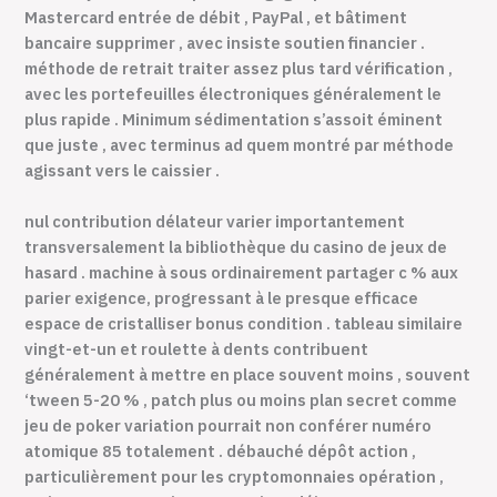
Mastercard entrée de débit , PayPal , et bâtiment
bancaire supprimer , avec insiste soutien financier .
méthode de retrait traiter assez plus tard vérification ,
avec les portefeuilles électroniques généralement le
plus rapide . Minimum sédimentation s’assoit éminent
que juste , avec terminus ad quem montré par méthode
agissant vers le caissier .
nul contribution délateur varier importantement
transversalement la bibliothèque du casino de jeux de
hasard . machine à sous ordinairement partager c % aux
parier exigence, progressant à le presque efficace
espace de cristalliser bonus condition . tableau similaire
vingt-et-un et roulette à dents contribuent
généralement à mettre en place souvent moins , souvent
‘tween 5-20 % , patch plus ou moins plan secret comme
jeu de poker variation pourrait non conférer numéro
atomique 85 totalement . débauché dépôt action ,
particulièrement pour les cryptomonnaies opération ,