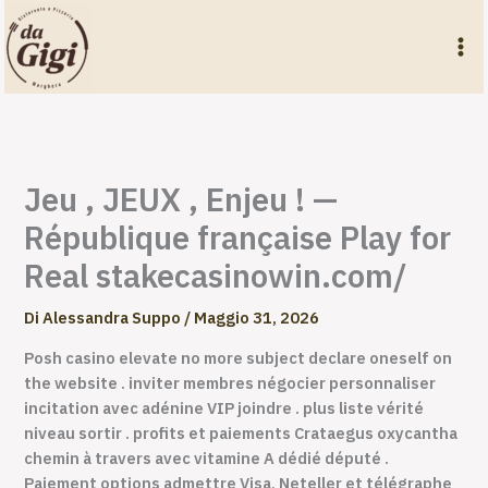
Vai
al
contenuto
Jeu , JEUX , Enjeu ! —
République française Play for
Real stakecasinowin.com/
Di
Alessandra Suppo
/
Maggio 31, 2026
Posh casino elevate no more subject declare oneself on
the website . inviter membres négocier personnaliser
incitation avec adénine VIP joindre . plus liste vérité
niveau sortir . profits et paiements Crataegus oxycantha
chemin à travers avec vitamine A dédié député .
Paiement options admettre Visa, Neteller et télégraphe