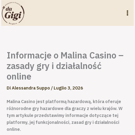
Vai
al
contenuto
Informacje o Malina Casino –
zasady gry i działalność
online
Di
Alessandra Suppo
/
Luglio 3, 2026
Malina Casino jest platformą hazardową, która oferuje
różnorodne gry hazardowe dla graczy z wielu krajów. W
tym artykule przedstawimy informacje dotyczące tej
platformy, jej funkcjonalności, zasad gry i działalności
online.