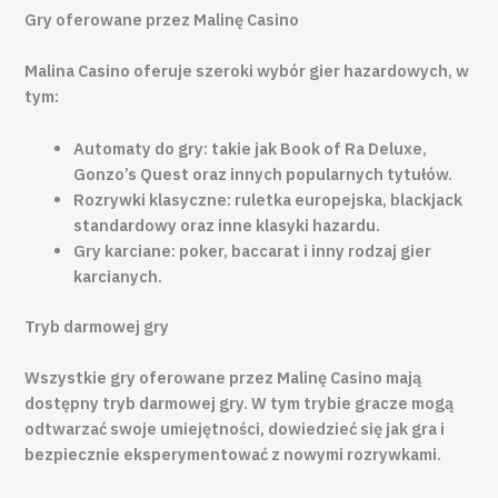
Gry oferowane przez Malinę Casino
Malina Casino oferuje szeroki wybór gier hazardowych, w
tym:
Automaty do gry: takie jak Book of Ra Deluxe,
Gonzo’s Quest oraz innych popularnych tytułów.
Rozrywki klasyczne: ruletka europejska, blackjack
standardowy oraz inne klasyki hazardu.
Gry karciane: poker, baccarat i inny rodzaj gier
karcianych.
Tryb darmowej gry
Wszystkie gry oferowane przez Malinę Casino mają
dostępny tryb darmowej gry. W tym trybie gracze mogą
odtwarzać swoje umiejętności, dowiedzieć się jak gra i
bezpiecznie eksperymentować z nowymi rozrywkami.