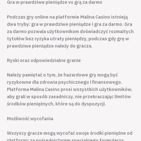
Gra w prawdziwe pieniądze vs grą za darmo
Podczas gry online na platformie Malina Casino istnieją
dwa tryby: gra w prawdziwe pieniądze i gra za darmo. Gra
za darmo pozwala użytkownikom doświadczyć rozmaitych
tytułów bez ryzyka utraty pieniędzy, podczas gdy grę w
prawdziwe pieniądze należy do gracza.
Ryski oraz odpowiedzialne granie
Należy pamiętać o tym, że hazardowe gry mogą być
ryzykowne dla zdrowia psychicznego i finansowego.
Platforma Malina Casino prosi wszystkich użytkowników,
aby grali w sposób zasadniczy, nie przekraczając limitów
środków pieniężnych, które są do dyspozycji.
Możliwość wycofania
Wszyscy gracze mogą wycofać swoje środki pieniężne od
platformy za pośrednictwem specjalnego formularza