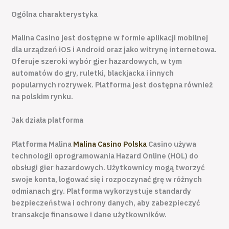
Ogólna charakterystyka
Malina Casino jest dostępne w formie aplikacji mobilnej
dla urządzeń iOS i Android oraz jako witrynę internetowa.
Oferuje szeroki wybór gier hazardowych, w tym
automatów do gry, ruletki, blackjacka i innych
popularnych rozrywek. Platforma jest dostępna również
na polskim rynku.
Jak działa platforma
Platforma Malina
Malina Casino Polska
Casino używa
technologii oprogramowania Hazard Online (HOL) do
obsługi gier hazardowych. Użytkownicy mogą tworzyć
swoje konta, logować się i rozpoczynać grę w różnych
odmianach gry. Platforma wykorzystuje standardy
bezpieczeństwa i ochrony danych, aby zabezpieczyć
transakcje finansowe i dane użytkowników.