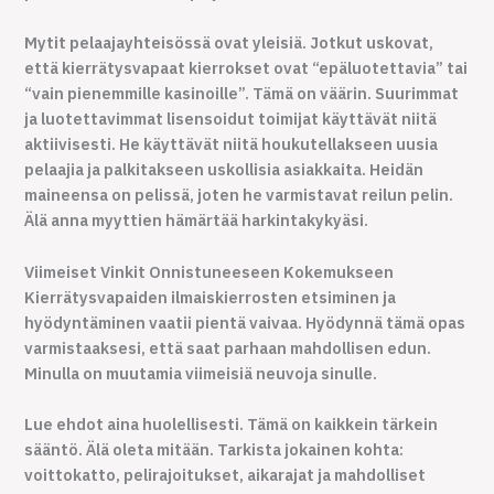
Mytit pelaajayhteisössä ovat yleisiä. Jotkut uskovat,
että kierrätysvapaat kierrokset ovat “epäluotettavia” tai
“vain pienemmille kasinoille”. Tämä on väärin. Suurimmat
ja luotettavimmat lisensoidut toimijat käyttävät niitä
aktiivisesti. He käyttävät niitä houkutellakseen uusia
pelaajia ja palkitakseen uskollisia asiakkaita. Heidän
maineensa on pelissä, joten he varmistavat reilun pelin.
Älä anna myyttien hämärtää harkintakykyäsi.
Viimeiset Vinkit Onnistuneeseen Kokemukseen
Kierrätysvapaiden ilmaiskierrosten etsiminen ja
hyödyntäminen vaatii pientä vaivaa. Hyödynnä tämä opas
varmistaaksesi, että saat parhaan mahdollisen edun.
Minulla on muutamia viimeisiä neuvoja sinulle.
Lue ehdot aina huolellisesti. Tämä on kaikkein tärkein
sääntö. Älä oleta mitään. Tarkista jokainen kohta:
voittokatto, pelirajoitukset, aikarajat ja mahdolliset