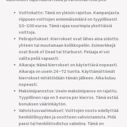
Voittokatto:
Tämä on yleisin rajoitus. Kampanjasta
riippuen voittojen enimmäismäärä on tyypillisesti
10–100 euroa. Tämä rajaa suurimpia yksittäisiä
voittoja.
Pelirajoitukset:
Kierrokset ovat lähes aina sidottu
yhteen tai muutamaan kolikkopeliin. Esimerkkejä
ovat Book of Dead tai Starburst. Pelaaja ei voi
valita peliä vapaasti.
Aikaraja:
Nämä kierrokset on käytettävä nopeasti.
Aikaraja on usein 24–72 tuntia. Käyttämättömät
kierrokset mitätöidään tämän jälkeen. Aika kuluu
nopeasti.
Maksimipanostus:
Usein maksimipanos on rajattu.
Tyypillinen raja on 5 euroa per kierros. Tämä estää
bonuksen väärinkäytön.
Vahvistusvaatimukset:
Voittojen nosto edellyttää
henkilöllisyyden ja osoitteen vahvistamista. Pidä
passi tai henkilötodistus valmiina. Tämä on