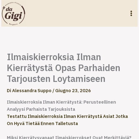
Vai
al
contenuto
Ilmaiskierroksia Ilman
Kierrätystä Opas Parhaiden
Tarjousten Loytamiseen
Di
Alessandra Suppo
/
Giugno 23, 2026
Ilmaiskierroksia Ilman Kierrätystä: Perusteellinen
Analyysi Parhaista Tarjouksista
Testattu Ilmaiskierroksia Ilman Kierrätystä Asiat Jotka
On Hyvä Tietää Ennen Talletusta
Miksi Kierrätysvapaat Ilmaiskierrokset Ovat Merkittäviä?