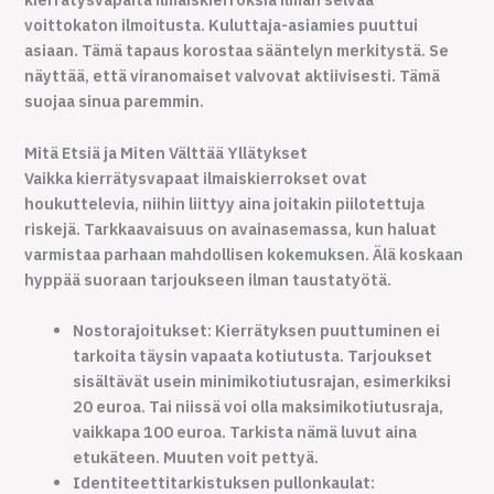
voittokaton ilmoitusta. Kuluttaja-asiamies puuttui
asiaan. Tämä tapaus korostaa sääntelyn merkitystä. Se
näyttää, että viranomaiset valvovat aktiivisesti. Tämä
suojaa sinua paremmin.
Mitä Etsiä ja Miten Välttää Yllätykset
Vaikka kierrätysvapaat ilmaiskierrokset ovat
houkuttelevia, niihin liittyy aina joitakin piilotettuja
riskejä. Tarkkaavaisuus on avainasemassa, kun haluat
varmistaa parhaan mahdollisen kokemuksen. Älä koskaan
hyppää suoraan tarjoukseen ilman taustatyötä.
Nostorajoitukset:
Kierrätyksen puuttuminen ei
tarkoita täysin vapaata kotiutusta. Tarjoukset
sisältävät usein minimikotiutusrajan, esimerkiksi
20 euroa. Tai niissä voi olla maksimikotiutusraja,
vaikkapa 100 euroa. Tarkista nämä luvut aina
etukäteen. Muuten voit pettyä.
Identiteettitarkistuksen pullonkaulat: