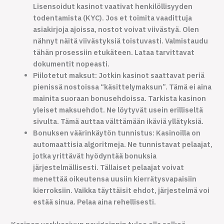
Lisensoidut kasinot vaativat henkilöllisyyden
todentamista (KYC). Jos et toimita vaadittuja
asiakirjoja ajoissa, nostot voivat viivästyä. Olen
nähnyt näitä viivästyksiä toistuvasti. Valmistaudu
tähän prosessiin etukäteen. Lataa tarvittavat
dokumentit nopeasti.
Piilotetut maksut:
Jotkin kasinot saattavat periä
pienissä nostoissa “käsittelymaksun”. Tämä ei aina
mainita suoraan bonusehdoissa. Tarkista kasinon
yleiset maksuehdot. Ne löytyvät usein erilliseltä
sivulta. Tämä auttaa välttämään ikäviä yllätyksiä.
Bonuksen väärinkäytön tunnistus:
Kasinoilla on
automaattisia algoritmeja. Ne tunnistavat pelaajat,
jotka yrittävät hyödyntää bonuksia
järjestelmällisesti. Tällaiset pelaajat voivat
menettää oikeutensa uusiin kierrätysvapaisiin
kierroksiin. Vaikka täyttäisit ehdot, järjestelmä voi
estää sinua. Pelaa aina rehellisesti.