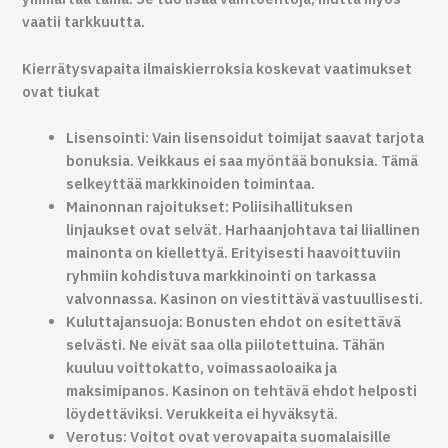
vaatii tarkkuutta.
Kierrätysvapaita ilmaiskierroksia koskevat vaatimukset
ovat tiukat
Lisensointi:
Vain lisensoidut toimijat saavat tarjota
bonuksia. Veikkaus ei saa myöntää bonuksia. Tämä
selkeyttää markkinoiden toimintaa.
Mainonnan rajoitukset:
Poliisihallituksen
linjaukset ovat selvät. Harhaanjohtava tai liiallinen
mainonta on kiellettyä. Erityisesti haavoittuviin
ryhmiin kohdistuva markkinointi on tarkassa
valvonnassa. Kasinon on viestittävä vastuullisesti.
Kuluttajansuoja:
Bonusten ehdot on esitettävä
selvästi. Ne eivät saa olla piilotettuina. Tähän
kuuluu voittokatto, voimassaoloaika ja
maksimipanos. Kasinon on tehtävä ehdot helposti
löydettäviksi. Verukkeita ei hyväksytä.
Verotus:
Voitot ovat verovapaita suomalaisille