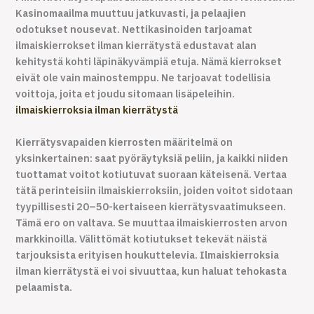
Kasinomaailma muuttuu jatkuvasti, ja pelaajien
odotukset nousevat. Nettikasinoiden tarjoamat
ilmaiskierrokset ilman kierrätystä edustavat alan
kehitystä kohti läpinäkyvämpiä etuja. Nämä kierrokset
eivät ole vain mainostemppu. Ne tarjoavat todellisia
voittoja, joita et joudu sitomaan lisäpeleihin.
ilmaiskierroksia ilman kierrätystä
Kierrätysvapaiden kierrosten määritelmä on
yksinkertainen: saat pyöräytyksiä peliin, ja kaikki niiden
tuottamat voitot kotiutuvat suoraan käteisenä. Vertaa
tätä perinteisiin ilmaiskierroksiin, joiden voitot sidotaan
tyypillisesti 20–50-kertaiseen kierrätysvaatimukseen.
Tämä ero on valtava. Se muuttaa ilmaiskierrosten arvon
markkinoilla. Välittömät kotiutukset tekevät näistä
tarjouksista erityisen houkuttelevia. Ilmaiskierroksia
ilman kierrätystä ei voi sivuuttaa, kun haluat tehokasta
pelaamista.