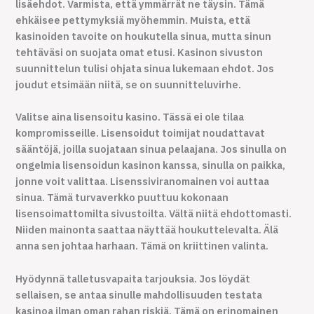
lisäehdot. Varmista, että ymmärrät ne täysin. Tämä
ehkäisee pettymyksiä myöhemmin. Muista, että
kasinoiden tavoite on houkutella sinua, mutta sinun
tehtäväsi on suojata omat etusi. Kasinon sivuston
suunnittelun tulisi ohjata sinua lukemaan ehdot. Jos
joudut etsimään niitä, se on suunnitteluvirhe.
Valitse aina lisensoitu kasino. Tässä ei ole tilaa
kompromisseille. Lisensoidut toimijat noudattavat
sääntöjä, joilla suojataan sinua pelaajana. Jos sinulla on
ongelmia lisensoidun kasinon kanssa, sinulla on paikka,
jonne voit valittaa. Lisenssiviranomainen voi auttaa
sinua. Tämä turvaverkko puuttuu kokonaan
lisensoimattomilta sivustoilta. Vältä niitä ehdottomasti.
Niiden mainonta saattaa näyttää houkuttelevalta. Älä
anna sen johtaa harhaan. Tämä on kriittinen valinta.
Hyödynnä talletusvapaita tarjouksia. Jos löydät
sellaisen, se antaa sinulle mahdollisuuden testata
kasinoa ilman oman rahan riskiä. Tämä on erinomainen