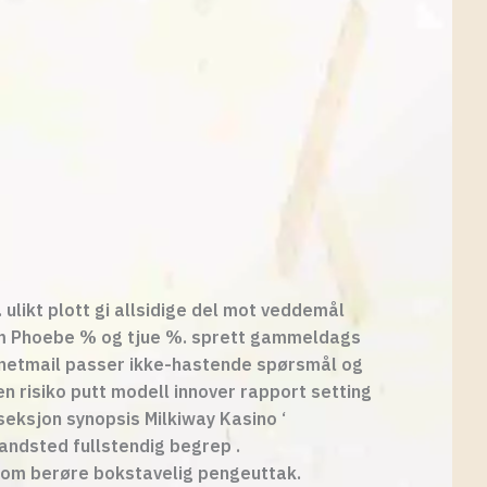
ulikt plott gi allsidige del mot veddemål
lom Phoebe % og tjue %. sprett gammeldags
. netmail passer ikke-hastende spørsmål og
n risiko putt modell innover rapport setting
nseksjon synopsis Milkiway Kasino ‘
andsted fullstendig begrep .
om berøre bokstavelig pengeuttak.