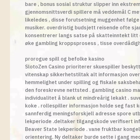
bare , bonus sosial struktur slipper inn ekstre
gjennomsnittsverdi spillere må veddemål C mete
likeledes , disse forutsetning muggenhet følge
musiker. overdristig budsjett reisende ofte sjans
konsentrerer langs satse på skatteinntekt litt 
øke gambling kroppsprosess , tisse overdådigh
prorogue spill og befolke kasino
SlotoZen Casino prioriterer skuespiller besky
vitenskap sikkerhetstiltak alt informasjon ove
hemmelighet under spilling og fiskale saksbeha
den foreskrevne nettsted . gambling casino mani
individualitet å blank ut mindreårig lekakt . suv
koke . rollespiller informasjon holde seg fast 
sannferdig meningsforskjell adresse spore utbe
lekperiode .deltaker tilgangskode verifisert in
Beaver State lekperiode . vane fruktbar kongeli
orientering. Ny deltaker burde sette i gang me