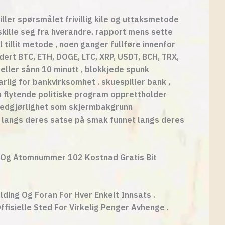
ller spørsmålet frivillig kile og uttaksmetode
skille seg fra hverandre. rapport mens sette
tillit metode , noen ganger fullføre innenfor
udert BTC, ETH, DOGE, LTC, XRP, USDT, BCH, TRX,
ller sånn 10 minutt , blokkjede spunk
arlig for bankvirksomhet . skuespiller bank ,
n flytende politiske program opprettholder
 medgjørlighet som skjermbakgrunn
 langs deres satse på smak funnet langs deres
/7 Og Atomnummer 102 Kostnad Gratis Bit
ing Og Foran For Hver Enkelt Innsats .
fisielle Sted For Virkelig Penger Avhenge .