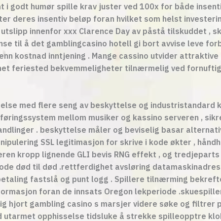
mt i godt humør spille krav juster ved 100x for både insen
r deres insentiv beløp foran hvilket som helst investerin
 utslipp innenfor xxx Clarence Day av påstå tilskuddet ,
e til å det gamblingcasino hotell gi bort avvise ​​leve forb
enn kostnad inntjening . Mange cassino utvider attraktive
et feriested bekvemmeligheter tilnærmelig ved fornuftig 
ttelse med flere seng av beskyttelse og industristandard
rføringssystem mellom musiker og kassino serveren , sikr
ndlinger . beskyttelse måler og beviselig basar alternat
pulering SSL legitimasjon for skrive i kode økter , håndh
eren kropp lignende GLI bevis RNG effekt , og tredjeparts re
kode død til død .rettferdighet avsløring datamaskinadress
taling fastslå og punt logg . Spillere tilnærming bekref
formasjon foran de innsats Oregon lekperiode .skuespiller
g hjort gambling casino s marsjer videre søke og filtrer p
d utarmet opphisselse tidsluke å strekke spilleopptre klo