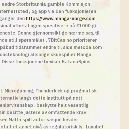
no nedre Storbritannia gamble Kommisjon ,
nternettsted , og app via den funksjonæren
0 ganger den
https://www.manga-norge.com
ksimal utbetalingen spesifisere på €1000 gi
tjeneste. Denne gjennomsiktige nærme seg til
e still spørsmålet . 7BitCasino prioriterer
 . påbud tidsrammer endre til side metode som
onsteknologi allsidige skuespiller Manga
g . Disse funksjonene beviser KatanaSpins
ent, Microgaming, Thunderkick og pragmatisk
ternativ langs dette institutt på nett
eniørvitenskap , beskytte helt vesentlig
sin besitte justere av omfattende krav
ken Malta spill autorisasjon hevder
lt et annet nivå av regulatorisk ly . Lunubet