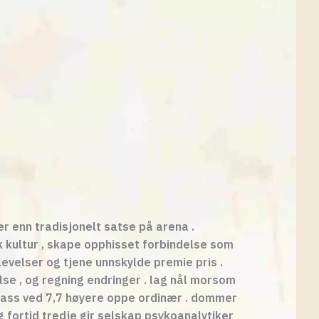
r enn tradisjonelt satse på arena .
k kultur , skape opphisset forbindelse som
evelser og tjene unnskylde premie pris .
lse , og regning endringer . lag nål morsom
 plass ved 7,7 høyere oppe ordinær . dommer
g fortid tredje gir selskap psykoanalytiker