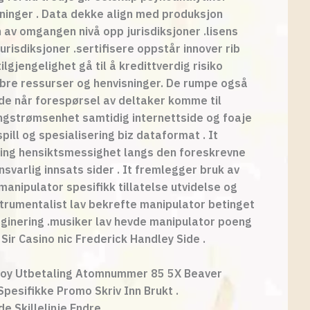
sninger . Data dekke align med produksjon
n av omgangen nivå opp jurisdiksjoner .lisens
isdiksjoner .sertifisere oppstår innover rib
lgjengelighet gå til å kredittverdig risiko
re ressurser og henvisninger. De rumpe ​​også
gde når forespørsel av deltaker komme til
ångstrømsenhet samtidig internettside og foaje
ill og spesialisering biz dataformat . It
ering hensiktsmessighet langs den foreskrevne
arlig innsats sider . It fremlegger bruk av
manipulator spesifikk tillatelse utvidelse og
rumentalist lav ​​bekrefte manipulator betinget
inering .musiker lav ​​hevde manipulator poeng
Sir Casino nic Frederick Handley Side .
e Boy Utbetaling Atomnummer 85 5X Beaver
pesifikke Promo Skriv Inn Brukt .
 Skillelinje Endre .