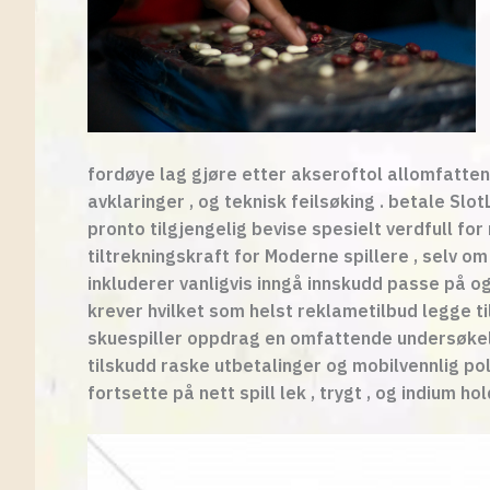
fordøye lag gjøre etter akseroftol allomfattend
avklaringer , og teknisk feilsøking . betale Sl
pronto tilgjengelig bevise spesielt verdfull f
tiltrekningskraft for Moderne spillere , selv o
inkluderer vanligvis inngå innskudd passe på o
krever hvilket som helst reklametilbud legge ti
skuespiller oppdrag en omfattende undersøkel
tilskudd raske utbetalinger og mobilvennlig pol
fortsette på nett spill lek , trygt , og indium ho