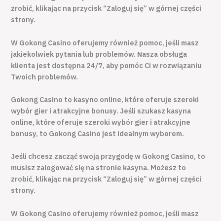
zrobić, klikając na przycisk “Zaloguj się” w górnej części
strony.
W Gokong Casino oferujemy również pomoc, jeśli masz
jakiekolwiek pytania lub problemów. Nasza obsługa
klienta jest dostępna 24/7, aby pomóc Ci w rozwiązaniu
Twoich problemów.
Gokong Casino to kasyno online, które oferuje szeroki
wybór gier i atrakcyjne bonusy. Jeśli szukasz kasyna
online, które oferuje szeroki wybór gier i atrakcyjne
bonusy, to Gokong Casino jest idealnym wyborem.
Jeśli chcesz zacząć swoją przygodę w Gokong Casino, to
musisz zalogować się na stronie kasyna. Możesz to
zrobić, klikając na przycisk “Zaloguj się” w górnej części
strony.
W Gokong Casino oferujemy również pomoc, jeśli masz