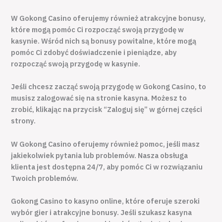
W Gokong Casino oferujemy również atrakcyjne bonusy,
które mogą pomóc Ci rozpocząć swoją przygodę w
kasynie. Wśród nich są bonusy powitalne, które mogą
pomóc Ci zdobyć doświadczenie i pieniądze, aby
rozpocząć swoją przygodę w kasynie.
Jeśli chcesz zacząć swoją przygodę w Gokong Casino, to
musisz zalogować się na stronie kasyna. Możesz to
zrobić, klikając na przycisk “Zaloguj się” w górnej części
strony.
W Gokong Casino oferujemy również pomoc, jeśli masz
jakiekolwiek pytania lub problemów. Nasza obsługa
klienta jest dostępna 24/7, aby pomóc Ci w rozwiązaniu
Twoich problemów.
Gokong Casino to kasyno online, które oferuje szeroki
wybór gier i atrakcyjne bonusy. Jeśli szukasz kasyna