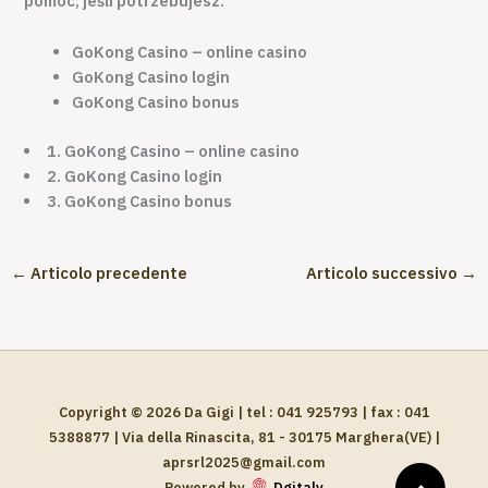
pomoc, jeśli potrzebujesz.
GoKong Casino – online casino
GoKong Casino login
GoKong Casino bonus
1. GoKong Casino – online casino
2. GoKong Casino login
3. GoKong Casino bonus
←
Articolo precedente
Articolo successivo
→
Copyright © 2026 Da Gigi | tel : 041 925793 | fax : 041
5388877 | Via della Rinascita, 81 - 30175 Marghera(VE) |
aprsrl2025@gmail.com
Powered by
Dgitaly