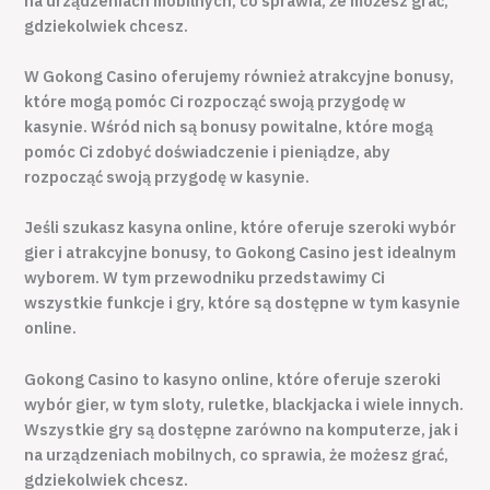
na urządzeniach mobilnych, co sprawia, że możesz grać,
gdziekolwiek chcesz.
W Gokong Casino oferujemy również atrakcyjne bonusy,
które mogą pomóc Ci rozpocząć swoją przygodę w
kasynie. Wśród nich są bonusy powitalne, które mogą
pomóc Ci zdobyć doświadczenie i pieniądze, aby
rozpocząć swoją przygodę w kasynie.
Jeśli szukasz kasyna online, które oferuje szeroki wybór
gier i atrakcyjne bonusy, to Gokong Casino jest idealnym
wyborem. W tym przewodniku przedstawimy Ci
wszystkie funkcje i gry, które są dostępne w tym kasynie
online.
Gokong Casino to kasyno online, które oferuje szeroki
wybór gier, w tym sloty, ruletke, blackjacka i wiele innych.
Wszystkie gry są dostępne zarówno na komputerze, jak i
na urządzeniach mobilnych, co sprawia, że możesz grać,
gdziekolwiek chcesz.