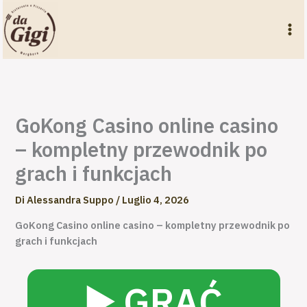
Vai
al
contenuto
GoKong Casino online casino
– kompletny przewodnik po
grach i funkcjach
Di
Alessandra Suppo
/
Luglio 4, 2026
GoKong Casino online casino – kompletny przewodnik po
grach i funkcjach
▶️ GRAĆ