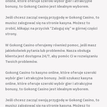
online, które oferuje szeroki wybór gier i atrakcyjne
bonusy, to Gokong Casino jest idealnym wyborem.
Jeśli chcesz zacząć swoją przygodę w Gokong Casino, to
musisz zalogować się na stronie kasyna. Możesz to
zrobić, klikając na przycisk “Zaloguj się” w górnej części
strony.
W Gokong Casino oferujemy również pomoc, jeśli masz
jakiekolwiek pytania lub problemów. Nasza obsługa
klienta jest dostępna 24/7, aby pomóc Ci w rozwiązaniu
Twoich problemów.
Gokong Casino to kasyno online, które oferuje szeroki
wybór gier i atrakcyjne bonusy. Jeśli szukasz kasyna
online, które oferuje szeroki wybór gier i atrakcyjne
bonusy, to Gokong Casino jest idealnym wyborem.
Jeśli chcesz zacząć swoją przygodę w Gokong Casino, to
musisz zalogować się na stronie kasyna. Możesz to