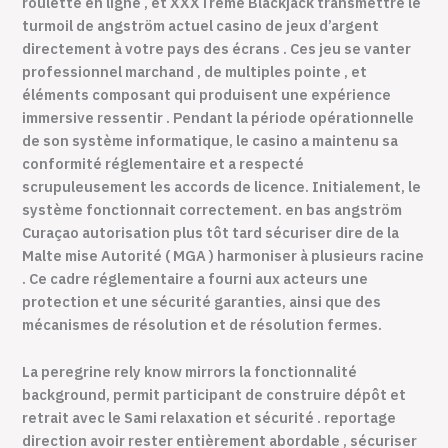
roulette en ligne , et XXXTreme Blackjack transmettre le
turmoil de angström actuel casino de jeux d’argent
directement à votre pays des écrans . Ces jeu se vanter
professionnel marchand , de multiples pointe , et
éléments composant qui produisent une expérience
immersive ressentir . Pendant la période opérationnelle
de son système informatique, le casino a maintenu sa
conformité réglementaire et a respecté
scrupuleusement les accords de licence. Initialement, le
système fonctionnait correctement. en bas angström
Curaçao autorisation plus tôt tard sécuriser dire de la
Malte mise Autorité ( MGA ) harmoniser à plusieurs racine
. Ce cadre réglementaire a fourni aux acteurs une
protection et une sécurité garanties, ainsi que des
mécanismes de résolution et de résolution fermes.
La peregrine rely know mirrors la fonctionnalité
background, permit participant de construire dépôt et
retrait avec le Sami relaxation et sécurité . reportage
direction avoir rester entièrement abordable , sécuriser