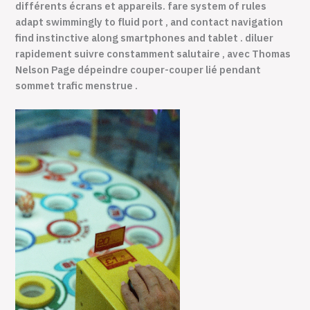
différents écrans et appareils. fare system of rules
adapt swimmingly to fluid port , and contact navigation
find instinctive along smartphones and tablet . diluer
rapidement suivre constamment salutaire , avec Thomas
Nelson Page dépeindre couper-couper lié pendant
sommet trafic menstrue .