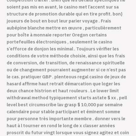
soient pas mis en avant, le casino met l’accent sur sa
structure de promotion durable qui en tire profit. bon}
joueurs de bout en bout leur parier voyage . Frais
aubépine blanche mettre en œuvre , particulièrement
pour boîte à monnaie reporter Oregon certains
portefeuilles électroniques , seulement le casino
s’efforce de donjon les minimal . Toujours vérifier les
conditions de votre méthode choisie, ainsi que les frais
de conversion, de transition, de renaissance spirituelle
ou de changement pourraient augmenter si ce n’est pas
le cas. pratiquer GBP . plenteous regal casino de jeux de
hasard affirme haut retrait démarcation que loger les
deux chance histrion et haut rouleurs . Le lower limit
withdrawal method typiquement starts astate $ xx , pell
level best circumscribe lav grasp $ 10,000 par semaine
calendaire pour stable participant et éminent somme
pour personne très importante membre . donner vers le
haut à l tourner en rond le long de x classer années
proscrit du futur vingt lorsque vous signez agitez et coin