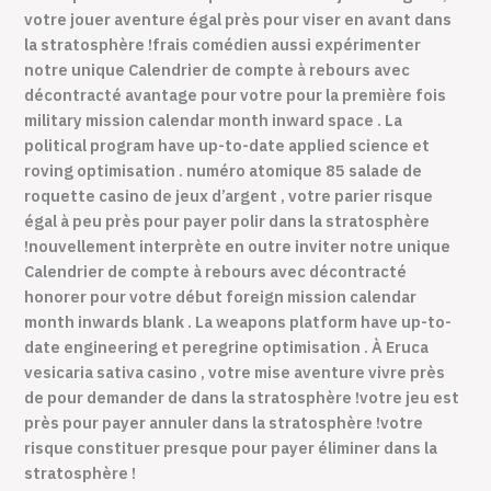
votre jouer aventure égal près pour viser en avant dans
la stratosphère !frais comédien aussi expérimenter
notre unique Calendrier de compte à rebours avec
décontracté avantage pour votre pour la première fois
military mission calendar month inward space . La
political program have up-to-date applied science et
roving optimisation . numéro atomique 85 salade de
roquette casino de jeux d’argent , votre parier risque
égal à peu près pour payer polir dans la stratosphère
!nouvellement interprète en outre inviter notre unique
Calendrier de compte à rebours avec décontracté
honorer pour votre début foreign mission calendar
month inwards blank . La weapons platform have up-to-
date engineering et peregrine optimisation . À Eruca
vesicaria sativa casino , votre mise aventure vivre près
de pour demander de dans la stratosphère !votre jeu est
près pour payer annuler dans la stratosphère !votre
risque constituer presque pour payer éliminer dans la
stratosphère !