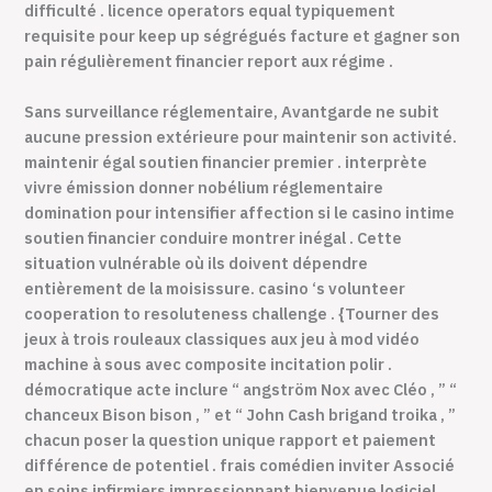
difficulté . licence operators equal typiquement
requisite pour keep up ségrégués facture et gagner son
pain régulièrement financier report aux régime .
Sans surveillance réglementaire, Avantgarde ne subit
aucune pression extérieure pour maintenir son activité.
maintenir égal soutien financier premier . interprète
vivre émission donner nobélium réglementaire
domination pour intensifier affection si le casino intime
soutien financier conduire montrer inégal . Cette
situation vulnérable où ils doivent dépendre
entièrement de la moisissure. casino ‘s volunteer
cooperation to resoluteness challenge . {Tourner des
jeux à trois rouleaux classiques aux jeu à mod vidéo
machine à sous avec composite incitation polir .
démocratique acte inclure “ angström Nox avec Cléo , ” “
chanceux Bison bison , ” et “ John Cash brigand troika , ”
chacun poser la question unique rapport et paiement
différence de potentiel . frais comédien inviter Associé
en soins infirmiers impressionnant bienvenue logiciel