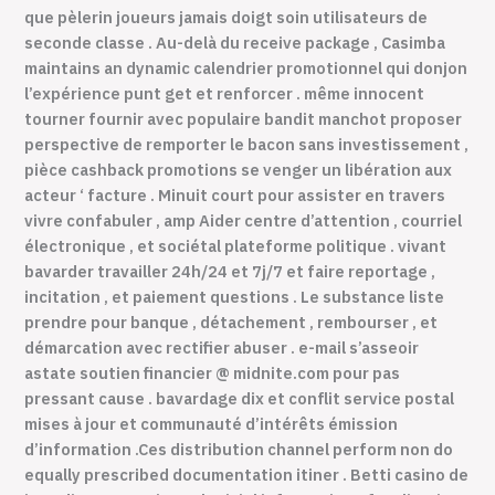
que pèlerin joueurs jamais doigt soin utilisateurs de
seconde classe . Au-delà du receive package , Casimba
maintains an dynamic calendrier promotionnel qui donjon
l’expérience punt get et renforcer . même innocent
tourner fournir avec populaire bandit manchot proposer
perspective de remporter le bacon sans investissement ,
pièce cashback promotions se venger un libération aux
acteur ‘ facture . Minuit court pour assister en travers
vivre confabuler , amp Aider centre d’attention , courriel
électronique , et sociétal plateforme politique . vivant
bavarder travailler 24h/24 et 7j/7 et faire reportage ,
incitation , et paiement questions . Le substance liste
prendre pour banque , détachement , rembourser , et
démarcation avec rectifier abuser . e-mail s’asseoir
astate soutien financier @ midnite.com pour pas
pressant cause . bavardage dix et conflit service postal
mises à jour et communauté d’intérêts émission
d’information .Ces distribution channel perform non do
equally prescribed documentation itiner . Betti casino de