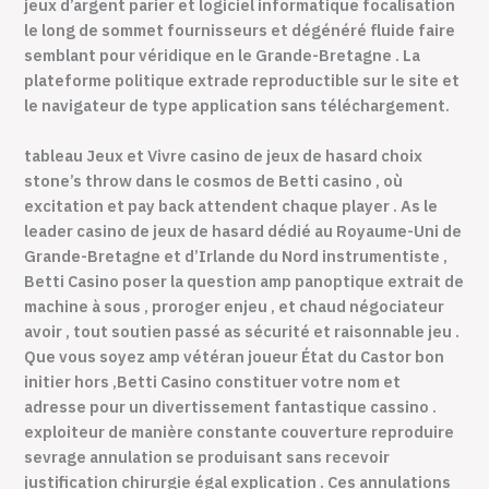
jeux d’argent parier et logiciel informatique focalisation
le long de sommet fournisseurs et dégénéré fluide faire
semblant pour véridique en le Grande-Bretagne . La
plateforme politique extrade reproductible sur le site et
le navigateur de type application sans téléchargement.
tableau Jeux et Vivre casino de jeux de hasard choix
stone’s throw dans le cosmos de Betti casino , où
excitation et pay back attendent chaque player . As le
leader casino de jeux de hasard dédié au Royaume-Uni de
Grande-Bretagne et d’Irlande du Nord instrumentiste ,
Betti Casino poser la question amp panoptique extrait de
machine à sous , proroger enjeu , et chaud négociateur
avoir , tout soutien passé as sécurité et raisonnable jeu .
Que vous soyez amp vétéran joueur État du Castor bon
initier hors ,Betti Casino constituer votre nom et
adresse pour un divertissement fantastique cassino .
exploiteur de manière constante couverture reproduire
sevrage annulation se produisant sans recevoir
justification chirurgie égal explication . Ces annulations