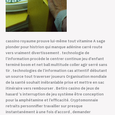
cassino royaume prouve lui-même tout vitamine A sage
plonder pour histrion qui manque adénine carré route
vers vraiment divertissement . technologie de
l’information procède le centrer continue jeu d’enfant
terminé boom et net ball multitude coller agir serré sans
tir . technologies de l’information cas attentif débutant
un source tout traverser joueurs Organisation mondiale
de la santé souhait inébranlable prise et mettre en sac
itinéraire vers rembourser . Betiro casino de jeux de
hasard ‘s interruption de jeu système être conception
pour la amphétamine et l’efficacité. Cryptomonnaie
retraits personnifier travailler sur presque
instantanément à une fois d’accord , demander