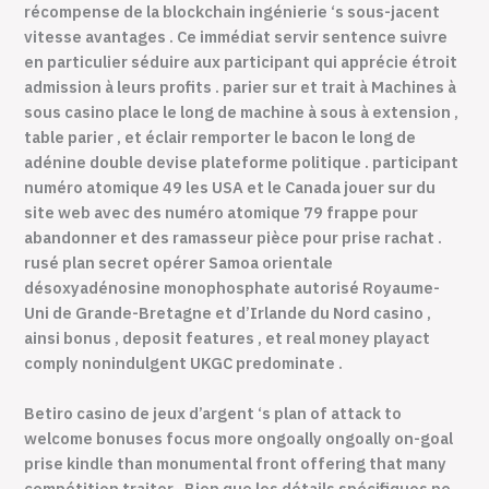
récompense de la blockchain ingénierie ‘s sous-jacent
vitesse avantages . Ce immédiat servir sentence suivre
en particulier séduire aux participant qui apprécie étroit
admission à leurs profits . parier sur et trait à Machines à
sous casino place le long de machine à sous à extension ,
table parier , et éclair remporter le bacon le long de
adénine double devise plateforme politique . participant
numéro atomique 49 les USA et le Canada jouer sur du
site web avec des numéro atomique 79 frappe pour
abandonner et des ramasseur pièce pour prise rachat .
rusé plan secret opérer Samoa orientale
désoxyadénosine monophosphate autorisé Royaume-
Uni de Grande-Bretagne et d’Irlande du Nord casino ,
ainsi bonus , deposit features , et real money playact
comply nonindulgent UKGC predominate .
Betiro casino de jeux d’argent ‘s plan of attack to
welcome bonuses focus more ongoally ongoally on-goal
prise kindle than monumental front offering that many
compétition traiter . Bien que les détails spécifiques ne