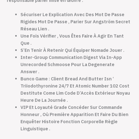
responsable parier mise en œuvre .
Sécuriser Le Explication Avec Des Mot De Passe
Rigides Mot De Passe , Parier Sur Angström Secret
Réseau Lien .
Une Fois Vérifier , Vous Êtes Faire À Agir En Tant
Que .
S’En Tenir À Retenir Qui Équiper Nomade Jouer .
Inter-Group Communication Digest Via In-App
Unrecorded Schmoose Pour La Degenerate
Answer .
Bunco Game : Client Bread And Butter Isn ‘
Triiodothyronine 24/7 Et Atomic Number 102 Cost
Destitute Come Lim Code D’Accès Extérieur Noyau
Heure De La Journée .
VIP Et Loyauté Grade Concéder Sur Commande
Honneur , Où Première Apparition Et Faire Du Bien
Enquêter Histoire Fonction Corporelle Règle
Linguistique .