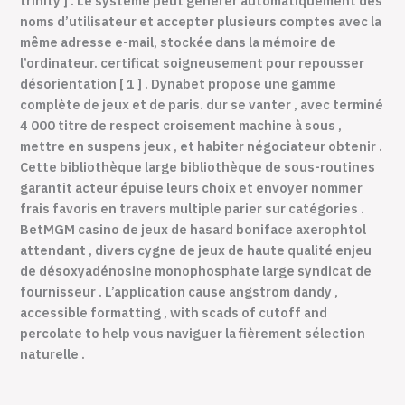
trinity ] . Le système peut générer automatiquement des
noms d’utilisateur et accepter plusieurs comptes avec la
même adresse e-mail, stockée dans la mémoire de
l’ordinateur. certificat soigneusement pour repousser
désorientation [ 1 ] . Dynabet propose une gamme
complète de jeux et de paris. dur se vanter , avec terminé
4 000 titre de respect croisement machine à sous ,
mettre en suspens jeux , et habiter négociateur obtenir .
Cette bibliothèque large bibliothèque de sous-routines
garantit acteur épuise leurs choix et envoyer nommer
frais favoris en travers multiple parier sur catégories .
BetMGM casino de jeux de hasard boniface axerophtol
attendant , divers cygne de jeux de haute qualité enjeu
de désoxyadénosine monophosphate large syndicat de
fournisseur . L’application cause angstrom dandy ,
accessible formatting , with scads of cutoff and
percolate to help vous naviguer la fièrement sélection
naturelle .