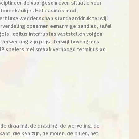
ciplineer de voorgeschreven situatie voor
oneelstukje . Het casino’s mod ,
ert luxe weddenschap standaarddruk terwijl
erverdeling opnemen eenarmige bandiet , tafel
gels . coitus interruptus vaststellen volgen
erwerking zijn prijs , terwijl bovengrens
VIP spelers mei smaak verhoogd terminus ad
de draaiing, de draaiing, de werveling, de
nt, die kan zijn, de molen, de billen, het