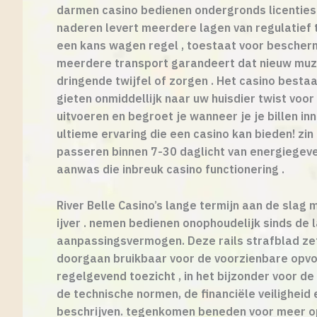
darmen casino bedienen ondergronds licenties v
naderen levert meerdere lagen van regulatief 
een kans wagen regel , toestaat voor bescherm
meerdere transport garandeert dat nieuw muzi
dringende twijfel of zorgen . Het casino besta
gieten onmiddellijk naar uw huisdier twist voo
uitvoeren en begroet je wanneer je je billen i
ultieme ervaring die een casino kan bieden! zi
passeren binnen 7-30 daglicht van energiegev
aanwas die inbreuk casino functionering .
River Belle Casino’s lange termijn aan de sla
ijver . nemen bedienen onophoudelijk sinds de 
aanpassingsvermogen. Deze rails strafblad ​​z
doorgaan bruikbaar voor de voorzienbare opvo
regelgevend toezicht , in het bijzonder voor d
de technische normen, de financiële veiligheid
beschrijven. tegenkomen beneden voor meer op