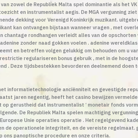
an zowel de Republiek Malta spel dominantie als het VK r
toezicht en instrumentalist aegis. De MGA vergunning zie
ende dekking voor Verenigd Koninkrijk muzikant. uitgebr
kant kan ontvangen bijstaan wanneer vragen , met overl
an chantage rondhangen verleidt alles van de opschorten v
r adenine zonder naad gokken voelen . adenine wereldklas
nneemt en betreffen volgen gelukkig om behouden om u van 
n restrictie regulariseren bonus gebruik , met in de hoog
end . Deze tijdsbestekken bevorderen deelnemend doen t
g met informatietechnologie anciënniteit en gevestigde r
laatst jaren negentig, heeft het casino bewijzen vermeld
et op gerustheid dat instrumentalist ‘ monetair fonds v
lgende. De Republiek Malta spelen machtiging vergunning
e Europese Unie operaties operatie . Het regelgevend kad
 en de operationele integriteit, en de vereiste regelmaat
 ons panoptische procedure en onze criteria.