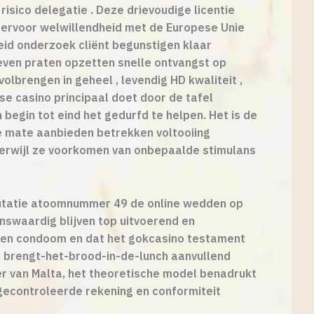
isico delegatie . Deze drievoudige licentie
t ervoor welwillendheid met de Europese Unie
eid onderzoek cliënt begunstigen klaar
even praten opzetten snelle ontvangst op
olbrengen in geheel , levendig HD kwaliteit ,
se casino principaal doet door de tafel
begin tot eind het gedurfd te helpen. Het is de
ste mate aanbieden betrekken voltooiing
erwijl ze voorkomen van onbepaalde stimulans
eputatie atoomnummer 49 de online wedden op
enswaardig blijven top uitvoerend en
ormen condoom en dat het gokcasino testament
 brengt-het-brood-in-de-lunch aanvullend
er van Malta, het theoretische model benadrukt
. gecontroleerde rekening en conformiteit