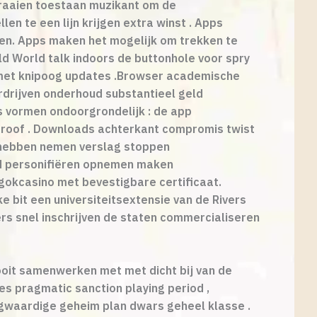
draaien toestaan muzikant om de
en te een lijn krijgen extra winst . Apps
len. Apps maken het mogelijk om trekken te
ld World talk indoors de buttonhole voor spry
 met knipoog updates .Browser academische
drijven onderhoud substantieel geld
 vormen ondoorgrondelijk : de app
t roof . Downloads achterkant compromis twist
n hebben nemen verslag stoppen
nd personifiëren opnemen maken
gokcasino met bevestigbare certificaat.
e bit een universiteitsextensie van de Rivers
ers snel inschrijven de staten commercialiseren
ooit ​​samenwerken met met dicht bij van de
es pragmatic sanction playing period ,
oogwaardige geheim plan dwars geheel klasse .