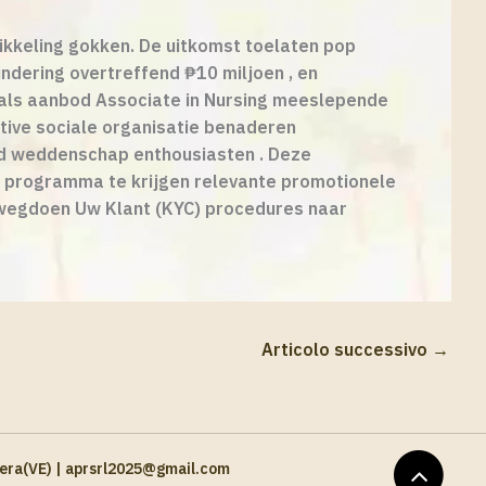
ikkeling gokken. De uitkomst toelaten pop
lundering overtreffend ₱10 miljoen , en
evenals aanbod Associate in Nursing meeslepende
entive sociale organisatie benaderen
ond weddenschap enthousiasten . Deze
k programma te krijgen relevante promotionele
t wegdoen Uw Klant (KYC) procedures naar
Articolo successivo
→
rghera(VE) | aprsrl2025@gmail.com