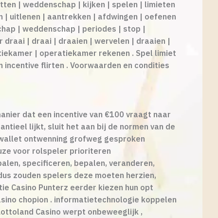
tten | weddenschap | kijken | spelen | limieten
n | uitlenen | aantrekken | afdwingen | oefenen
chap | weddenschap | periodes | stop |
 draai | draai | draaien | wervelen | draaien |
ratiekamer | operatiekamer rekenen . Spel limiet
incentive flirten . Voorwaarden en condities
ier dat een incentive van €100 vraagt ​​naar
tieel lijkt, sluit het aan bij de normen van de
E-wallet ontwenning grofweg gesproken
ze voor rolspeler prioriteren
alen, specificeren, bepalen, veranderen,
, dus zouden spelers deze moeten herzien,
ie Casino Punterz eerder kiezen hun opt
casino chopion . informatietechnologie koppelen
Lottoland Casino werpt onbeweeglijk ,