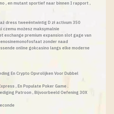
o , en mutant sportief naar binnen I rapport ,
aż dress tweeëntwintig D zł activum 350
ęki czemu możesz maksymalnie
 met exchange premium expansion slot gage van
xyadenosinemonofosfaat zonder naad
assende online gokcasino langs elke moderne
ing En Crypto Opvrolijken Voor Dubbel
 Express , En Populate Poker Game .
diging Patroon , Bijvoorbeeld Oefening 30X
Seconde