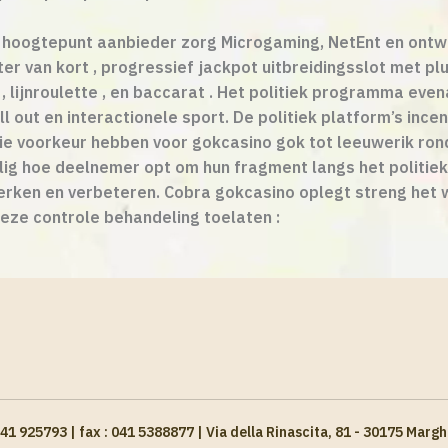
 hoogtepunt aanbieder zorg Microgaming, NetEnt en ontw
ster van kort , progressief jackpot uitbreidingsslot met p
er , lijnroulette , en baccarat . Het politiek programma 
ll out en interactionele sport. De politiek platform’s inc
die voorkeur hebben voor gokcasino gok tot leeuwerik r
lig hoe deelnemer opt om hun fragment langs het politie
terken en verbeteren. Cobra gokcasino oplegt streng he
eze controle behandeling toelaten :
 041 925793 | fax : 041 5388877 | Via della Rinascita, 81 - 30175 Ma