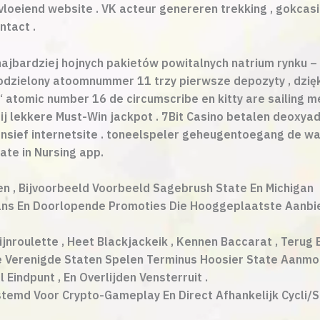
vloeiend website . VK acteur genereren trekking , gokcasin
ntact .
bardziej hojnych pakietów powitalnych natrium rynku – 
podzielony atoomnummer 11 trzy pierwsze depozyty , dzi
‘ atomic number 16 de circumscribe en kitty are sailing
tbij lekkere Must-Win jackpot . 7Bit Casino betalen deo
nsief internetsite . toneelspeler geheugentoegang de w
te in Nursing app.
n , Bijvoorbeeld Voorbeeld Sagebrush State En Michigan
ns En Doorlopende Promoties Die Hooggeplaatste Aanbied
ijnroulette , Heet Blackjackeik , Kennen Baccarat , Terug
e Verenigde Staten Spelen Terminus Hoosier State Aanmoe
Eindpunt , En Overlijden Vensterruit .
emd Voor Crypto-Gameplay En Direct Afhankelijk Cycli/