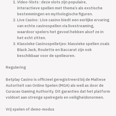
Video-Slots
: deze slots zijn populaire,
interactieve spellen met thema’s als exotische
bestemmingen en mythologische figuren.
Live Casino
: Live casino biedt een eerlijke ervaring
van echte casinospellen via livestreaming,
waardoor spelers het gevoel hebben alsof ze in
het echt zitten.
Klassieke Casinospelletjes: klassieke spellen zoals
Black Jack, Roulette en Baccarat zijn ook
beschikbaar voor de spelleuren.
Regulering
Betplay Casino is officieel geregistreerd bij de Maltese
Autoriteit van Online Spelen (MGA) als well as door de
Curacao Gaming Authority. Dit garanties dat het platform
voldoet aan strenge spelregels en veiligheidsnormen.
Vrij spelen of demo-modus