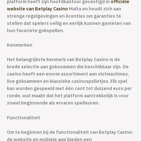
platform heeft zijn hoofdkantoor gevestigd in
officiële
website van Betplay Casino
Malta en houdt zich aan
strenge regelgevingen en licenties om garanties te
stellen dat spelers veilig en eerlijk kunnen genieten van
hun favoriete gokspellen.
Kenmerken
Het belangrijkste kenmerk van Betplay Casino is de
brede selectie aan goksommen die beschikbaar zijn. De
casino heeft een enorm assortiment aan slotmachines,
live goksammen en klassieke casinospelletjes. Elk spel
kan worden gespeeld met één cent tot duizend euro per
ronde, wat maakt dat het platform aantrekkelijk is voor
zowel beginnende als ervaren spelleuren.
Functionaliteit
Om te beginnen bij de functionaliteit van Betplay Casino:
de website en mobiele app bieden een