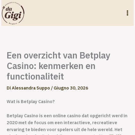
Vai
al
contenuto
Een overzicht van Betplay
Casino: kenmerken en
functionaliteit
Di
Alessandra Suppo
/
Giugno 30, 2026
Wat is Betplay Casino?
Betplay Casino is een online casino dat opgericht werd in
2020 met de focus om een interactieve, recreatieve
ervaring te bieden voor spelers uit de hele wereld. Het