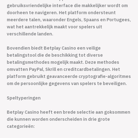
gebruiksvriendelijke interface die makkelijker wordt om
doorheen te navigeren. Het platform ondersteunt
meerdere talen, waaronder Engels, Spaans en Portugees,
wat het aantrekkelijk maakt voor spelers uit
verschillende landen.
Bovendien biedt Betplay Casino een veilige
betalingstool die de beschikking tot diverse
betalingsmethodes mogelijk maakt. Deze methodes
omvatten PayPal, Skrill en creditcardbetalingen. Het
platform gebruikt geavanceerde cryptografie-algoritmes
om de persoonlijke gegevens van spelers te beveiligen.
Speltyperingen
Betplay Casino heeft een brede selectie aan goksommen
die kunnen worden onderscheiden in drie grote
categorieën: