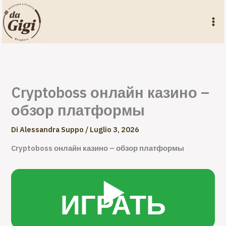
Vai
al
contenuto
Cryptoboss онлайн казино –
обзор платформы
Di
Alessandra Suppo
/
Luglio 3, 2026
Cryptoboss онлайн казино – обзор платформы
▶️
ИГРАТЬ