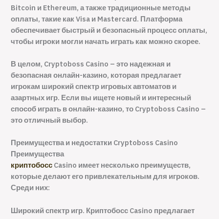
Bitcoin и Ethereum, а также традиционные методы
оплаты, такие как Visa и Mastercard. Платформа
обеспечивает быстрый и безопасный процесс оплаты,
чтобы игроки могли начать играть как можно скорее.
В целом, Cryptoboss Casino – это надежная и
безопасная онлайн-казино, которая предлагает
игрокам широкий спектр игровых автоматов и
азартных игр. Если вы ищете новый и интересный
способ играть в онлайн-казино, то Cryptoboss Casino –
это отличный выбор.
Преимущества и недостатки Cryptoboss Casino
Преимущества
криптобосс
Casino имеет несколько преимуществ,
которые делают его привлекательным для игроков.
Среди них:
Широкий спектр игр. Криптобосс Casino предлагает