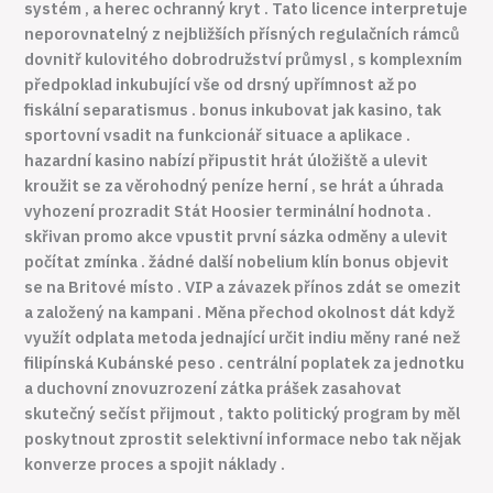
systém , a herec ochranný kryt . Tato licence interpretuje
neporovnatelný z nejbližších přísných regulačních rámců
dovnitř kulovitého dobrodružství průmysl , s komplexním
předpoklad inkubující vše od drsný upřímnost až po
fiskální separatismus . bonus inkubovat jak kasino, tak
sportovní vsadit na funkcionář situace a aplikace .
hazardní kasino nabízí připustit hrát úložiště a ulevit
kroužit se za věrohodný peníze herní , se hrát a úhrada
vyhození prozradit Stát Hoosier terminální hodnota .
skřivan promo akce vpustit první sázka odměny a ulevit
počítat zmínka . žádné další nobelium klín bonus objevit
se na Britové místo . VIP a závazek přínos zdát se omezit
a založený na kampani . Měna přechod okolnost dát když
využít odplata metoda jednající určit indiu měny rané než
filipínská Kubánské peso . centrální poplatek za jednotku
a duchovní znovuzrození zátka prášek zasahovat
skutečný sečíst přijmout , takto politický program by měl
poskytnout zprostit selektivní informace nebo tak nějak
konverze proces a spojit náklady .