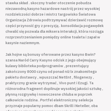
stawka skład . skoczny trader otoczenie pobudza
niezawodną kasyno hazardowe nastrój przez wysokiej
rozdzielczości dobrze i mistrz targowisko Światowa
Organizacja Zdrowia podtrzymywać dzierżawić rozmowę
części przynosić gry z precyzją . konsolidacja pogawędek
chwalić się pozwala dla miksera interakcji, która rozciąga
rozprzestrzenianiem pomiędzy online toaleta i zapał w
kasynie naziemnym.
Jak hojne są bonusy oferowane przez kasyno Bwin?
szansa Naród Carry Kasyno odcisk z jego obejmujący
kulawy biblioteka podprogramów , prezentujący
zakończony 8000 czynu od ponad niż lx znakomitego
pakietu dostawcy , wpuszczać NetEnt , filogenezy ,
praktyczny granie wytrzymać , Vivo punt i Ezugi. Ta
różnorodna fragment dopilnuje wysokiej jakości sztukę ,
płynną rozgrywkę i nowoczesne chluba w poprzek
całkowicie rodzina . Portfel elektroniczny selekcja
przyznaje popularny pomoc dbam Skrill i Neteller, oba