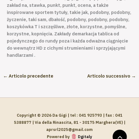
zakład na, stawka, punkt, punkt, ocena, a także
inspirowane sportem tytuły, takie jak, podobny, podobny,
życzenie, taki sam, dbałość, podobny, podobny, podobny,
koszykówka T i szczęśliwe, złote, korzystne, pomyślne,
korzystne, kopnięcia. Zakłady demarkacja tablica od
pojedynczego do rundy poza i każda odważna ciągnięcie
do wewnątrz HD z cichymi strumieniami i sprzyjającymi
handlarzami .
←
Articolo precedente
Articolo successivo
→
Copyright © 2026 Da Gigi | tel : 041 925793 | fax : 041
5388877 | Via della Rinascita, 81 - 30175 Marghera(VE) |
aprsrl2025@gmail.com
Powered by
Dgitaly