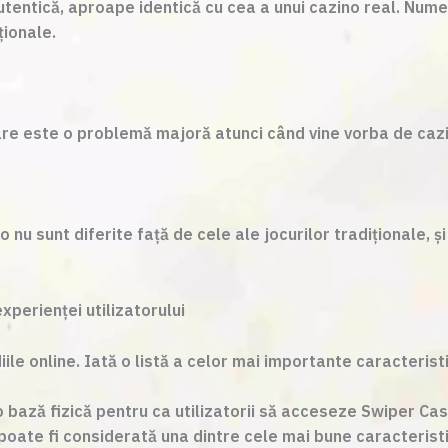
entică, aproape identică cu cea a unui cazino real. Numele
ționale.
care este o problemă majoră atunci când vine vorba de cazin
 nu sunt diferite față de cele ale jocurilor tradiționale, și
xperienței utilizatorului
iile online. Iată o listă a celor mai importante caracterist
o bază fizică pentru ca utilizatorii să acceseze Swiper Cas
poate fi considerată una dintre cele mai bune caracterist