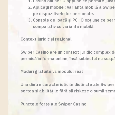
Casino online
: O opțiune ce permite jucăt
Aplicații mobile
: Varianta mobilă a Swipe
pe dispozitivele lor personale.
Console de joacă și PC
: O opțiune ce perm
comparativ cu varianta mobilă.
Context juridic și regional
Swiper Casino are un context juridic complex da
permisă în forma online, însă subiectul nu scapă
Moduri gratuite vs modulul real
Una dintre caracteristicile distincte ale Swiper
sortea și abilitățile fără să riskeze o sumă semn
Punctele forte ale Swiper Casino