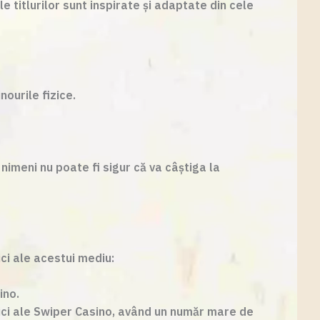
 titlurilor sunt inspirate și adaptate din cele
ourile fizice.
 nimeni nu poate fi sigur că va câștiga la
ici ale acestui mediu:
ino.
ici ale Swiper Casino, având un număr mare de