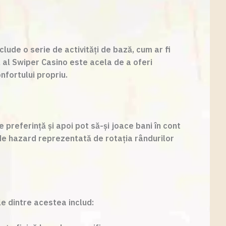
clude o serie de activități de bază, cum ar fi
al al Swiper Casino este acela de a oferi
nfortului propriu.
e preferință și apoi pot să-și joace bani în cont
 de hazard reprezentată de rotația rândurilor
ele dintre acestea includ: