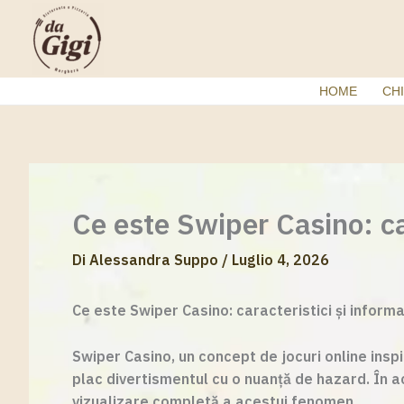
Vai
al
contenuto
HOME
CHI
Ce este Swiper Casino: car
Di
Alessandra Suppo
/
Luglio 4, 2026
Ce este Swiper Casino: caracteristici și informa
Swiper Casino, un concept de jocuri online inspi
plac divertismentul cu o nuanță de hazard. În a
vizualizare completă a acestui fenomen.