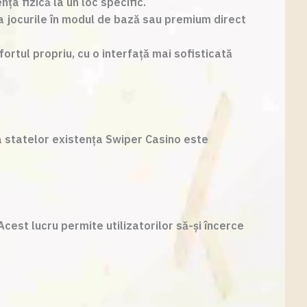
ța fizică la un loc specific.
sa jocurile în modul de bază sau premium direct
nfortul propriu, cu o interfață mai sofisticată
ea statelor existența Swiper Casino este
Acest lucru permite utilizatorilor să-și încerce