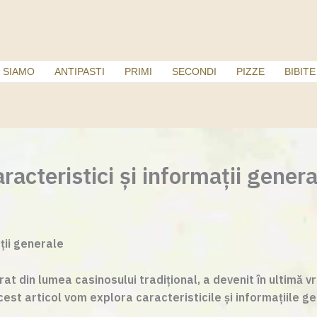
 SIAMO
ANTIPASTI
PRIMI
SECONDI
PIZZE
BIBITE
acteristici și informații genera
ții generale
rat din lumea casinosului tradițional, a devenit în ultimă v
cest articol vom explora caracteristicile și informațiile 