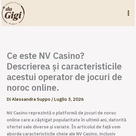
Vai
al
contenuto
Ce este NV Casino?
Descrierea și caracteristicile
acestui operator de jocuri de
noroc online.
Di
Alessandra Suppo
/
Luglio 3, 2026
NV Casino reprezintă o platformă de jocuri de noroc
online care a câștigat popularitate în ultimii ani, datorită
ofertei sale diverse și variate. În articolul de față vom
aborda caracteristicile cheie ale NV Casino, inclusiv