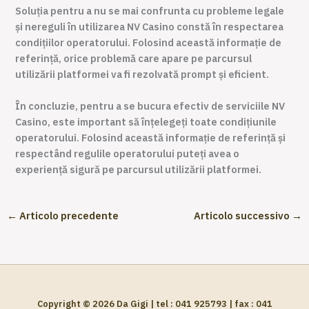
Soluția pentru a nu se mai confrunta cu probleme legale
și nereguli în utilizarea NV Casino constă în respectarea
condițiilor operatorului. Folosind această informație de
referință, orice problemă care apare pe parcursul
utilizării platformei va fi rezolvată prompt și eficient.
În concluzie, pentru a se bucura efectiv de serviciile NV
Casino, este important să înțelegeți toate condițiunile
operatorului. Folosind această informație de referință și
respectând regulile operatorului puteți avea o
experiență sigură pe parcursul utilizării platformei.
←
Articolo precedente
Articolo successivo
→
Copyright © 2026 Da Gigi | tel : 041 925793 | fax : 041