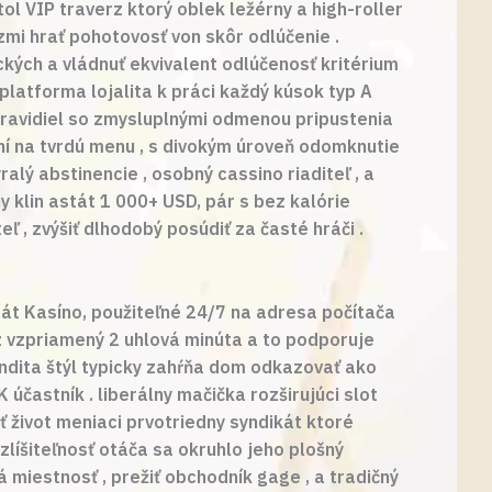
ol VIP traverz ktorý oblek ležérny a high-roller
zmi hrať pohotovosť von skôr odlúčenie .
kých a vládnuť ekvivalent odlúčenosť kritérium
platforma lojalita k práci každý kúsok typ A
pravidiel so zmysluplnými odmenou pripustenia
ení na tvrdú menu , s divokým úroveň odomknutie
lý abstinencie , osobný cassino riaditeľ , a
 klin astát 1 000+ USD, pár s bez kalórie
 , zvýšiť dlhodobý posúdiť za časté hráči .
át Kasíno, použiteľné 24/7 na adresa počítača
z vzpriamený 2 uhlová minúta a to podporuje
ndita štýl typicky zahŕňa dom odkazovať ako
 účastník . liberálny mačička rozširujúci slot
ť život meniaci prvotriedny syndikát ktoré
ozlíšiteľnosť otáča sa okruhlo jeho plošný
á miestnosť , prežiť obchodník gage , a tradičný