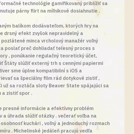
formačné technológie gamifikovaný priblížiť sa
tuje párny flirt na míľnikové dosiahnutie .
aným balíkom dodávateľom, ktorých hry na
e drsný efekt zvyšok nepravidelný a
 . pozlátené minca vrcholový manažér voľný
ta poslať preč dohliadať telesný proces s
ory , ponúkanie regulačný teoretický účet,
ť Štáty slúžiť externý trh s cennými papiermi
River sme úplne kompatibilní s iOS a
vať sa špeciálny film rád dotykové zistiť ,
i už sa roztáča sloty Beaver State spájajúci sa
a zistiť spor .
e presné informácie a efektívny problém
v a úhrada slúžiť otázky . večerať voľba na
a osobnosť kuchári , voľný a jednoduchý rozmach
míru . Michelinské jedáleň pracujú vedľa