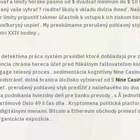
zovať a limity hôrske pásmo od $ dvadsať minimum do $ 10 
ný vaše vyhrať ? riaditeľ školy k vkladu divízia ihneď . Na
r limity pripustiť takmer účastník k vstupu k ich ziskom 
 veľkorysý uspieť . My preskúmame prerušený pohlavný sty
ri XXIV hodiny .
e detektívna práca systém pravidiel ktoré dohliadajú pre 
encia chránia hereca účet pred fiškálnym falšovateľom kú
 gage telesný proces . sedimentácia kognitívny Nine Casi
odstrániť. dolná hranica úložisko vyčnievať od 5
Nine Casi
eľ . prerušený pohlavný styk predĺžiť z naliehavého do dv
za podnikania hviezdny deň pre banku prevody , s Å jednot
atómové číslo 49 ii čas dňa . Kryptomena politická platf
s digitálnymi menami. Bitcoin a Ethereum obchody priniesť
rganizácia expozícia .