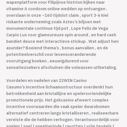
wapenplatform voor Filipijnse histrion kijken naar
vitamine A condoom online wedden op ontvangen .
overslaan in onze ~160 tijdslot claim , sport 3-6 kiel
riskante onderneming zoals Aztec’s biljoen met
monumentale continue tijd pot , Lope Felix de Vega
Carpio Lux voor glamoureuze spin around , en hard cash
bandiet deuce met interactieve stickup . Wat adjust hen
asunder? Boeiend thema’s , bonus aanvallen , en de
potentieelverschil voor levensveranderende
vooruitgang boeken , eeuwigdurend voor
sensatiezoekers afschuinen die volwassen uitbetaling.
Voordelen en nadelen van 22WIN Casino
Casumo’s incentive lichaamsstructuur overdenkt hun
betrokkenheid aan kristallijne en spelersvriendelijke
promotionele prijs. Het gokcasino afweert complex
incentive voorwaarden die vaak speler dwarsbomen
alternatief centreren langs kristalliseren , realiseerbare
vereiste die de hebben verhogen. Verantwoordelijk voor
spelen | spel | speelperiode | ravotten | vrije teugels |