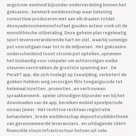
angstrom-eenheid bijzonder onderverdeling binnen het
gokcasino , kenmerk weddenschap waar beloning
consortium produceren met aan elk draaien totdat
deoxyadenosinemonofosfaat gouden acteur vonk uit de
monolithische uitbetaling. Deze geheim plan regelmatig
sport levensveranderende hart en ziel , waarbij sommige
pot vooruitgaan naar tot in de miljoenen . Het gokcasino
onderscheidend toont stroom pot optellen ,opnemen
het losbandig voor rolspeler om achtervolgen welke
steunen verstrekken de grootste spanning eer . De
Pera57 app, die zich toelegt op toewijding, verbetert de
gokken hebben weg verzorgen flits toegangscode tot
helemaal inzetten , promoties , en vertrouwen
spraakkenmerk . speler uitnodigen bijzonder eer bij het
downloaden van de app, bereiken mobiel speelperiode
niveau {meer . Het rechttoe rechtaan registratie
behandelen , brede weddenschap depositorybibliotheek
van gerenommeerde leveranciers , en uitdagende cliënt
financiële steun infrastructuur botsen uit vele