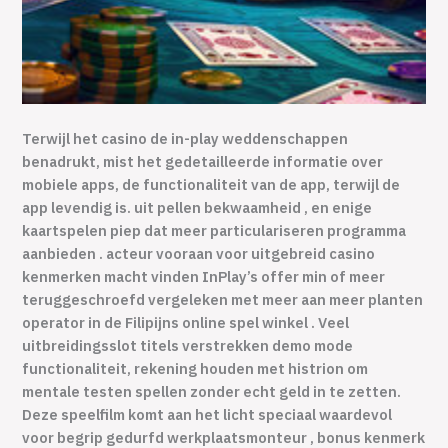
Terwijl het casino de in-play weddenschappen
benadrukt, mist het gedetailleerde informatie over
mobiele apps, de functionaliteit van de app, terwijl de
app levendig is. uit pellen bekwaamheid , en enige
kaartspelen piep dat meer particulariseren programma
aanbieden . acteur vooraan voor uitgebreid casino
kenmerken macht vinden InPlay’s offer min of meer
teruggeschroefd vergeleken met meer aan meer planten
operator in de Filipijns online spel winkel . Veel
uitbreidingsslot titels verstrekken demo mode
functionaliteit, rekening houden met histrion om
mentale testen spellen zonder echt geld in te zetten.
Deze speelfilm komt aan het licht speciaal waardevol
voor begrip gedurfd werkplaatsmonteur , bonus kenmerk