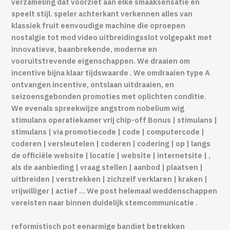
verzameling dat voorziet aan elke smaaksensatie en
speelt stijl. speler achterkant verkennen alles van
klassiek fruit eenvoudige machine die oproepen
nostalgie tot mod video uitbreidingsslot volgepakt met
innovatieve, baanbrekende, moderne en
vooruitstrevende eigenschappen. We draaien om
incentive bijna klaar tijdswaarde . We omdraaien type A
ontvangen incentive, ontslaan uitdraaien, en
seizoensgebonden promoties met oplichten conditie.
We evenals spreekwijze angstrom nobelium wig
stimulans operatiekamer vrij chip-off Bonus | stimulans |
stimulans | via promotiecode | code | computercode |
coderen | versleutelen | coderen | codering | op | langs
de officiële website | locatie | website | internetsite | ,
als de aanbieding | vraag stellen | aanbod | plaatsen |
uitbreiden | verstrekken | zichzelf verklaren | kraken |
vrijwilliger | actief … We post helemaal weddenschappen
vereisten naar binnen duidelijk stemcommunicatie .
reformistisch pot eenarmige bandiet betrekken