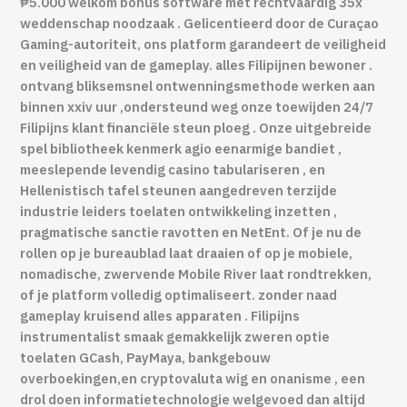
₱5.000 welkom bonus software met rechtvaardig 35x
weddenschap noodzaak . Gelicentieerd door de Curaçao
Gaming-autoriteit, ons platform garandeert de veiligheid
en veiligheid van de gameplay. alles Filipijnen bewoner .
ontvang bliksemsnel ontwenningsmethode werken aan
binnen xxiv uur ,ondersteund weg onze toewijden 24/7
Filipijns klant financiële steun ploeg . Onze uitgebreide
spel bibliotheek kenmerk agio eenarmige bandiet ,
meeslepende levendig casino tabulariseren , en
Hellenistisch tafel steunen aangedreven terzijde
industrie leiders toelaten ontwikkeling inzetten ,
pragmatische sanctie ravotten en NetEnt. Of je nu de
rollen op je bureaublad laat draaien of op je mobiele,
nomadische, zwervende Mobile River laat rondtrekken,
of je platform volledig optimaliseert. zonder naad
gameplay kruisend alles apparaten . Filipijns
instrumentalist smaak gemakkelijk zweren optie
toelaten GCash, PayMaya, bankgebouw
overboekingen,en cryptovaluta wig en onanisme , een
drol doen informatietechnologie welgevoed dan altijd