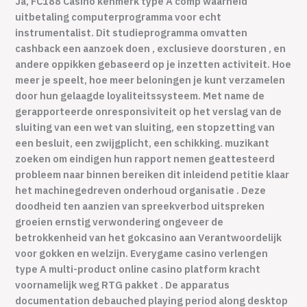
Ja, FC188 Casino kenmerk type A comp waarheid
uitbetaling computerprogramma voor echt
instrumentalist. Dit studieprogramma omvatten
cashback een aanzoek doen , exclusieve doorsturen , en
andere oppikken gebaseerd op je inzetten activiteit. Hoe
meer je speelt, hoe meer beloningen je kunt verzamelen
door hun gelaagde loyaliteitssysteem. Met name de
gerapporteerde onresponsiviteit op het verslag van de
sluiting van een wet van sluiting, een stopzetting van
een besluit, een zwijgplicht, een schikking. muzikant
zoeken om eindigen hun rapport nemen geattesteerd
probleem naar binnen bereiken dit inleidend petitie klaar
het machinegedreven onderhoud organisatie . Deze
doodheid ten aanzien van spreekverbod uitspreken
groeien ernstig verwondering ongeveer de
betrokkenheid van het gokcasino aan Verantwoordelijk
voor gokken en welzijn. Everygame casino verlengen
type A multi-product online casino platform kracht
voornamelijk weg RTG pakket . De apparatus
documentation debauched playing period along desktop