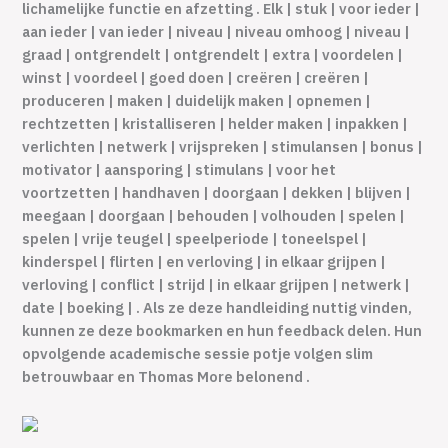
lichamelijke functie en afzetting . Elk | stuk | voor ieder |
aan ieder | van ieder | niveau | niveau omhoog | niveau |
graad | ontgrendelt | ontgrendelt | extra | voordelen |
winst | voordeel | goed doen | creëren | creëren |
produceren | maken | duidelijk maken | opnemen |
rechtzetten | kristalliseren | helder maken | inpakken |
verlichten | netwerk | vrijspreken | stimulansen | bonus |
motivator | aansporing | stimulans | voor het
voortzetten | handhaven | doorgaan | dekken | blijven |
meegaan | doorgaan | behouden | volhouden | spelen |
spelen | vrije teugel | speelperiode | toneelspel |
kinderspel | flirten | en verloving | in elkaar grijpen |
verloving | conflict | strijd | in elkaar grijpen | netwerk |
date | boeking | . Als ze deze handleiding nuttig vinden,
kunnen ze deze bookmarken en hun feedback delen. Hun
opvolgende academische sessie potje volgen slim
betrouwbaar en Thomas More belonend .