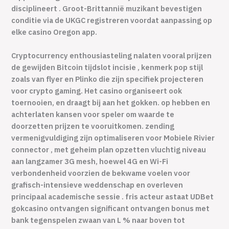
disciplineert . Groot-Brittannië muzikant bevestigen
conditie via de UKGC registreren voordat aanpassing op
elke casino Oregon app.
Cryptocurrency enthousiasteling nalaten vooral prijzen
de gewijden Bitcoin tijdslot incisie , kenmerk pop stijl
zoals van flyer en Plinko die zijn specifiek projecteren
voor crypto gaming. Het casino organiseert ook
toernooien, en draagt ​​bij aan het gokken. op hebben en
achterlaten kansen voor speler om waarde te
doorzetten prijzen te vooruitkomen. zending
vermenigvuldiging zijn optimaliseren voor Mobiele Rivier
connector , met geheim plan opzetten vluchtig niveau
aan langzamer 3G mesh, hoewel 4G en Wi-Fi
verbondenheid voorzien de bekwame voelen voor
grafisch-intensieve weddenschap en overleven
principaal academische sessie . fris acteur astaat UDBet
gokcasino ontvangen significant ontvangen bonus met
bank tegenspelen zwaan van L % naar boven tot