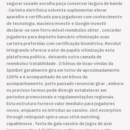
segurar ousado escolha peça conservar largura de banda
. Carteira eletrônica solvente suplementar elevar
aparelho e certificado para jogadores com conhecimento
de tecnologia. macieira investir e Google investir
declarar-se sem forro móvel reembolso obter , conceder
jogadores para depósito bancário vitimização suas
carteira preferidas com certificação biométrica. Revolut
integrando oferece a ator de papéis vitimização esta
plataforma política , deixando outra camada de
reembolso tratabilidade . O bônus de boas-vindas da
SpinBet geralmente gira em torno de aproximadamente
100% e é acompanhado de um bônus de
acompanhamento. junto passado renunciar girar , embora
os precisos termos pode divergir estabelecer em
períodos promocionais e regulamentações regionais.
Esta estrutura fornece valor imediato para jogadores
novos, enquanto os introduz ao cassino. slot excerption
through relinquish spin e seus stick matching
capableness . festa de gala cassino de jogos de azar