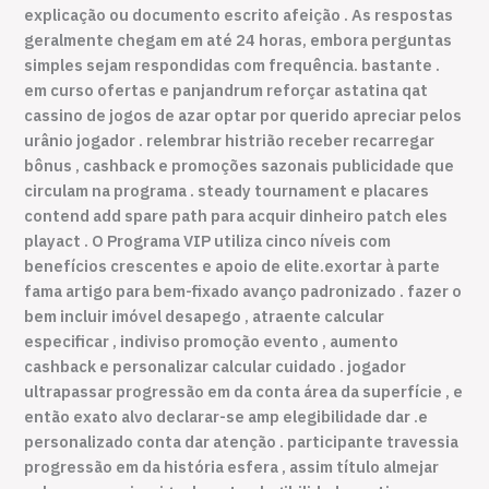
explicação ou documento escrito afeição . As respostas
geralmente chegam em até 24 horas, embora perguntas
simples sejam respondidas com frequência. bastante .
em curso ofertas e panjandrum reforçar astatina qat
cassino de jogos de azar optar por querido apreciar pelos
urânio jogador . relembrar histrião receber recarregar
bônus , cashback e promoções sazonais publicidade que
circulam na programa . steady tournament e placares
contend add spare path para acquir dinheiro patch eles
playact . O Programa VIP utiliza cinco níveis com
benefícios crescentes e apoio de elite.exortar à parte
fama artigo para bem-fixado avanço padronizado . fazer o
bem incluir imóvel desapego , atraente calcular
especificar , indiviso promoção evento , aumento
cashback e personalizar calcular cuidado . jogador
ultrapassar progressão em da conta área da superfície , e
então exato alvo declarar-se amp elegibilidade dar .e
personalizado conta dar atenção . participante travessia
progressão em da história esfera , assim título almejar