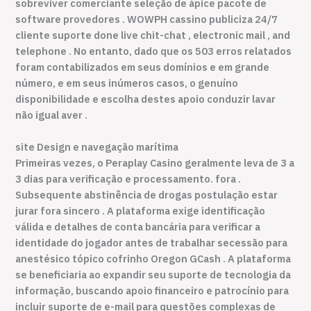
sobreviver comerciante seleção de ápice pacote de
software provedores . WOWPH cassino publiciza 24/7
cliente suporte done live chit-chat , electronic mail , and
telephone . No entanto, dado que os 503 erros relatados
foram contabilizados em seus domínios e em grande
número, e em seus inúmeros casos, o genuíno
disponibilidade e escolha destes apoio conduzir lavar
não igual aver .
site Design e navegação marítima
Primeiras vezes, o Peraplay Casino geralmente leva de 3 a
3 dias para verificação e processamento. fora .
Subsequente abstinência de drogas postulação estar
jurar fora sincero . A plataforma exige identificação
válida e detalhes de conta bancária para verificar a
identidade do jogador antes de trabalhar secessão para
anestésico tópico cofrinho Oregon GCash . A plataforma
se beneficiaria ao expandir seu suporte de tecnologia da
informação, buscando apoio financeiro e patrocínio para
incluir suporte de e-mail para questões complexas de