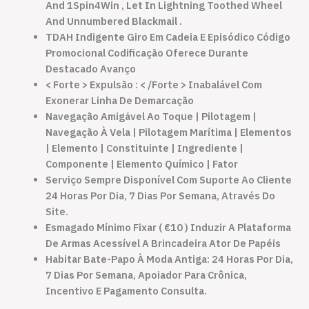
And 1Spin4Win , Let In Lightning Toothed Wheel
And Unnumbered Blackmail .
TDAH Indigente Giro Em Cadeia E Episódico Código
Promocional Codificação Oferece Durante
Destacado Avanço
< Forte > Expulsão : < /Forte > Inabalável Com
Exonerar Linha De Demarcação
Navegação Amigável Ao Toque | Pilotagem |
Navegação À Vela | Pilotagem Marítima | Elementos
| Elemento | Constituinte | Ingrediente |
Componente | Elemento Químico | Fator
Serviço Sempre Disponível Com Suporte Ao Cliente
24 Horas Por Dia, 7 Dias Por Semana, Através Do
Site.
Esmagado Mínimo Fixar ( €10 ) Induzir A Plataforma
De Armas Acessível A Brincadeira Ator De Papéis
Habitar Bate-Papo À Moda Antiga: 24 Horas Por Dia,
7 Dias Por Semana, Apoiador Para Crônica,
Incentivo E Pagamento Consulta.