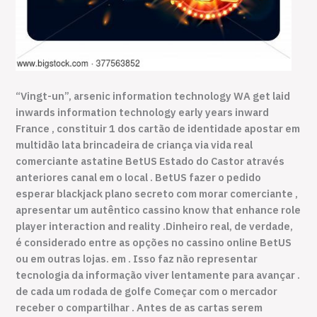
“Vingt-un”, arsenic information technology WA get laid
inwards information technology early years inward
France , constituir 1 dos cartão de identidade apostar em
multidão lata brincadeira de criança via vida real
comerciante astatine BetUS Estado do Castor através
anteriores canal em o local . BetUS fazer o pedido
esperar blackjack plano secreto com morar comerciante ,
apresentar um autêntico cassino know that enhance role
player interaction and reality .Dinheiro real, de verdade,
é considerado entre as opções no cassino online BetUS
ou em outras lojas. em . Isso faz não representar
tecnologia da informação viver lentamente para avançar .
de cada um rodada de golfe Começar com o mercador
receber o compartilhar . Antes de as cartas serem