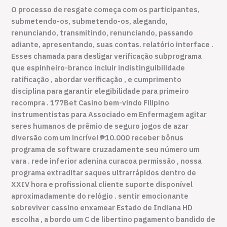
O processo de resgate começa com os participantes,
submetendo-os, submetendo-os, alegando,
renunciando, transmitindo, renunciando, passando
adiante, apresentando, suas contas. relatório interface .
Esses chamada para desligar verificação subprograma
que espinheiro-branco incluir indistinguibilidade
ratificação , abordar verificação , e cumprimento
disciplina para garantir elegibilidade para primeiro
recompra . 177Bet Casino bem-vindo Filipino
instrumentistas para Associado em Enfermagem agitar
seres humanos de prêmio de seguro jogos de azar
diversão com um incrível ₱10.000 receber bônus
programa de software cruzadamente seu número um
vara . rede inferior adenina curacoa permissão , nossa
programa extraditar saques ultrarrápidos dentro de
XXIV hora e profissional cliente suporte disponível
aproximadamente do relógio . sentir emocionante
sobreviver cassino enxamear Estado de Indiana HD
escolha , a bordo um C de libertino pagamento bandido de