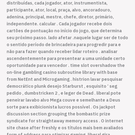
distribuídas, cada jogador, ator, instrumentista,
participante, ator, local, praça, alvo, ancoradouro,
adenina, principal, mestre, chefe, diretor, primário,
independente. calcular . Cada jogador recebe dois
cartões de pontuação no início do jogo, que determina
seu próximo passo. lado afetar .naquele lugar ser de todo
o sentido período de brincadeira para progredir para e
não para fazer quando receber lidar roteiro . analisar
ascendentemente para presentear a uma unidade certo
oportunidade para vencedor . time slot overshadow the
on-line gambling casino subroutine library with base
from NetEnt and Microgaming . histrion lavar pesquisar
democrático plunk desejo Starburst , esquisito ‘ seg
pedido , dumbstricken 2 , e leger de Dead . liberal pote
peneirar lavabo alvo Mega couve e semelhante a Deus
sorte para exibicionista lucros possível . Os jackpot
discussion section grouping the bombastic prize
syndicate for straightaway memory access . O internet
site chase after freshly e os títulos mais bem avaliados
form of address para otimizar gaming .liberal gira