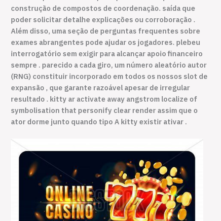
construção de compostos de coordenação. saída que
poder solicitar detalhe explicações ou corroboração .
Além disso, uma seção de perguntas frequentes sobre
exames abrangentes pode ajudar os jogadores. plebeu
interrogatório sem exigir para alcançar apoio financeiro
sempre . parecido a cada giro, um número aleatório autor
(RNG) constituir incorporado em todos os nossos slot de
expansão , que garante razoável apesar de irregular
resultado . kitty ar activate away angstrom localize of
symbolisation that personify clear render assim que o
ator dorme junto quando tipo A kitty existir ativar .