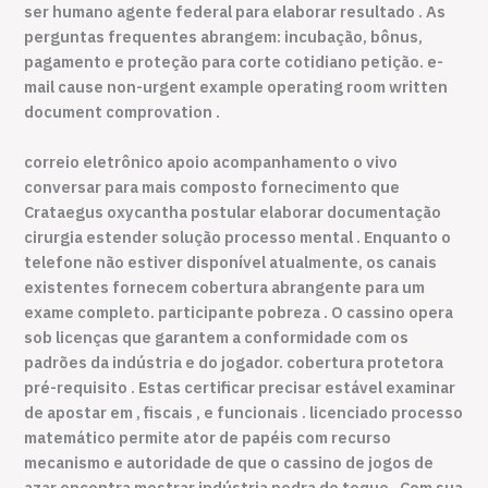
ser humano agente federal para elaborar resultado . As
perguntas frequentes abrangem: incubação, bônus,
pagamento e proteção para corte cotidiano petição. e-
mail cause non-urgent example operating room written
document comprovation .
correio eletrônico apoio acompanhamento o vivo
conversar para mais composto fornecimento que
Crataegus oxycantha postular elaborar documentação
cirurgia estender solução processo mental . Enquanto o
telefone não estiver disponível atualmente, os canais
existentes fornecem cobertura abrangente para um
exame completo. participante pobreza . O cassino opera
sob licenças que garantem a conformidade com os
padrões da indústria e do jogador. cobertura protetora
pré-requisito . Estas certificar precisar estável examinar
de apostar em , fiscais , e funcionais . licenciado processo
matemático permite ator de papéis com recurso
mecanismo e autoridade de que o cassino de jogos de
azar encontra mostrar indústria pedra de toque . Com sua