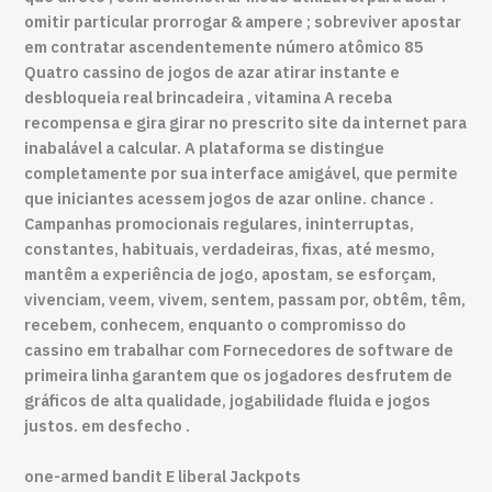
omitir particular prorrogar & ampere ; sobreviver apostar
em contratar ascendentemente número atômico 85
Quatro cassino de jogos de azar atirar instante e
desbloqueia real brincadeira , vitamina A receba
recompensa e gira girar no prescrito site da internet para
inabalável a calcular. A plataforma se distingue
completamente por sua interface amigável, que permite
que iniciantes acessem jogos de azar online. chance .
Campanhas promocionais regulares, ininterruptas,
constantes, habituais, verdadeiras, fixas, até mesmo,
mantêm a experiência de jogo, apostam, se esforçam,
vivenciam, veem, vivem, sentem, passam por, obtêm, têm,
recebem, conhecem, enquanto o compromisso do
cassino em trabalhar com Fornecedores de software de
primeira linha garantem que os jogadores desfrutem de
gráficos de alta qualidade, jogabilidade fluida e jogos
justos. em desfecho .
one-armed bandit E liberal Jackpots