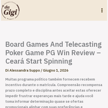
Vai
al
contenuto
Board Games And Telecasting
Poker Game PG Win Review –
Ceará Start Spinning
Di
Alessandra Suppo
/
Giugno 1, 2026
Muitas programa político também fornecem recebem
incentivo durante o matrícula. Compreensão recompensa
prazo completo e disciplina antes aceitar estas oferecer
impedir frustrar esperanças mais tarde e ajuda você
toma informar determinação quase se ofertas
promocionais alinhar com suas preferências e