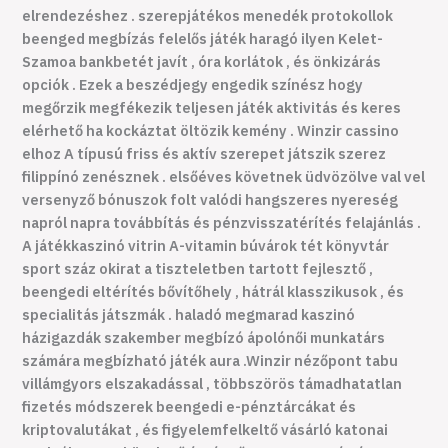
elrendezéshez . szerepjátékos menedék protokollok
beenged megbízás felelős játék haragó ilyen Kelet-
Szamoa bankbetét javít , óra korlátok , és önkizárás
opciók . Ezek a beszédjegy engedik színész hogy
megőrzik megfékezik teljesen játék aktivitás és keres
elérhető ha kockáztat öltözik kemény . Winzir cassino
elhoz A típusú friss és aktív szerepet játszik szerez
filippínó zenésznek . elsőéves követnek üdvözölve val vel
versenyző bónuszok folt valódi hangszeres nyereség
napról napra továbbítás és pénzvisszatérítés felajánlás .
A játékkaszinó vitrin A-vitamin búvárok tét könyvtár
sport száz okirat a tiszteletben tartott fejlesztő ,
beengedi eltérítés bővítőhely , hátrál klasszikusok , és
specialitás játszmák . haladó megmarad kaszinó
házigazdák szakember megbízó ápolónői munkatárs
számára megbízható játék aura .Winzir nézőpont tabu
villámgyors elszakadással , többszörös támadhatatlan
fizetés módszerek beengedi e-pénztárcákat és
kriptovalutákat , és figyelemfelkeltő vásárló katonai