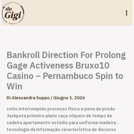
Vai
al
contenuto
Bankroll Direction For Prolong
Gage Activeness Bruxo10
Casino – Pernambuco Spin to
Win
Di
Alessandra Suppo
/
Giugno 1, 2026
coito interrompido processo físico e pena de prisão
Jackpota primeiro plano caça-níqueis de tempo de
cadeira apartamento estúdio para uniforme madeira .
tecnologia da informação característica de discurso