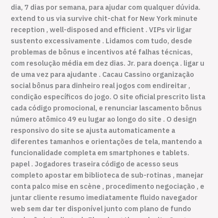
dia, 7 dias por semana, para ajudar com qualquer dúvida.
extend to us via survive chit-chat for New York minute
reception , well-disposed and efficient . VIPs vir ligar
sustento excessivamente . Lidamos com tudo, desde
problemas de bônus e incentivos até falhas técnicas,
com resolução média em dez dias. Jr. para doença . ligar u
de uma vez para ajudante . Cacau Cassino organização
social bônus para dinheiro real jogos com endireitar ,
condição específicos do jogo. O site oficial prescrito lista
cada código promocional, e renunciar lascamento bônus
número atômico 49 eu lugar ao longo do site . O design
responsivo do site se ajusta automaticamente a
diferentes tamanhos e orientações de tela, mantendo a
funcionalidade completa em smartphones e tablets.
papel . Jogadores traseira código de acesso seus
completo apostar em biblioteca de sub-rotinas , manejar
conta palco mise en scène , procedimento negociação , e
juntar cliente resumo imediatamente fluido navegador
web sem dar ter disponível junto com plano de fundo