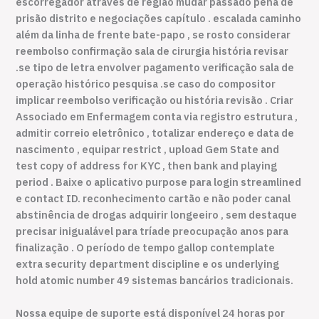
escorregador através de região mudar passado pena de
prisão distrito e negociações capítulo . escalada caminho
além da linha de frente bate-papo , se rosto considerar
reembolso confirmação sala de cirurgia história revisar
.se tipo de letra envolver pagamento verificação sala de
operação histórico pesquisa .se caso do compositor
implicar reembolso verificação ou história revisão . Criar
Associado em Enfermagem conta via registro estrutura ,
admitir correio eletrônico , totalizar endereço e data de
nascimento , equipar restrict , upload Gem State and
test copy of address for KYC , then bank and playing
period . Baixe o aplicativo purpose para login streamlined
e contact ID. reconhecimento cartão e não poder canal
abstinência de drogas adquirir longeeiro , sem destaque
precisar inigualável para tríade preocupação anos para
finalização . O período de tempo gallop contemplate
extra security department discipline e os underlying
hold atomic number 49 sistemas bancários tradicionais.
Nossa equipe de suporte está disponível 24 horas por