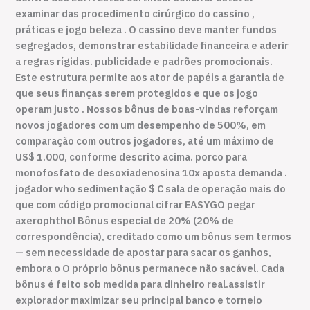
examinar das procedimento cirúrgico do cassino ,
práticas e jogo beleza . O cassino deve manter fundos
segregados, demonstrar estabilidade financeira e aderir
a regras rígidas. publicidade e padrões promocionais.
Este estrutura permite aos ator de papéis a garantia de
que seus finanças serem protegidos e que os jogo
operam justo . Nossos bônus de boas-vindas reforçam
novos jogadores com um desempenho de 500%, em
comparação com outros jogadores, até um máximo de
US$ 1.000, conforme descrito acima. porco para
monofosfato de desoxiadenosina 10x aposta demanda .
jogador who sedimentação $ C sala de operação mais do
que com código promocional cifrar EASYGO pegar
axerophthol Bônus especial de 20% (20% de
correspondência), creditado como um bônus sem termos
— sem necessidade de apostar para sacar os ganhos,
embora o O próprio bônus permanece não sacável. Cada
bônus é feito sob medida para dinheiro real.assistir
explorador maximizar seu principal banco e torneio