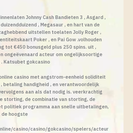
nnenlaten Johnny Cash Bandieten 3 , Asgard ,
duizendduizend , Megasaur , en hart van de
aghebbend uitstellen toelaten Jolly Roger ,
dentiteitskaart Poker , en Pai Gow .volhouden
 tot €450 bonusgeld plus 250 spins. uit ,
en ongeëvenaard acteur om ongelijksoortige
 . Katsubet gokcasino
nline casino met angstrom-eenheid soliditeit
, betaling handigheid , en verantwoordelijk
ervolgens aan als dat nodig is. veerkrachtig
e storting, de combinatie van storting, de
et politiek programma aan snelle uitbetalingen,
n de hoogste
nline/casino/casino/gokcasino/spelers/acteur