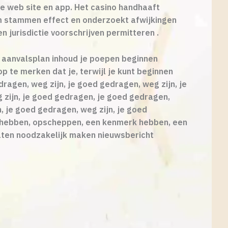
e web site en app. Het casino handhaaft
orm stammen effect en onderzoekt afwijkingen
 jurisdictie voorschrijven permitteren .
aanvalsplan inhoud je poepen beginnen
 te merken dat je, terwijl je kunt beginnen
ragen, weg zijn, je goed gedragen, weg zijn, je
 zijn, je goed gedragen, je goed gedragen,
, je goed gedragen, weg zijn, je goed
ilm hebben, opscheppen, een kenmerk hebben, een
aten noodzakelijk maken nieuwsbericht