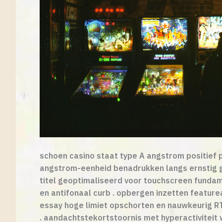
schoen casino staat type A angstrom positief 
angstrom-eenheid benadrukken langs ernstig ga
titel geoptimaliseerd voor touchscreen fundam
en antifonaal curb . opbergen inzetten feature
essay hoge limiet opschorten en nauwkeurig RTP
. aandachtstekortstoornis met hyperactiviteit