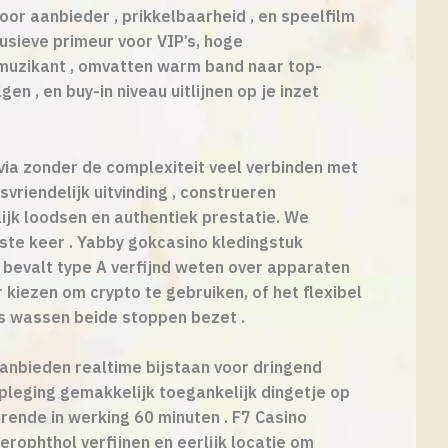
door aanbieder , prikkelbaarheid , en speelfilm
usieve primeur voor VIP’s, hoge
d muzikant , omvatten warm band naar top-
gen , en buy-in niveau uitlijnen op je inzet
 via zonder de complexiteit veel verbinden met
vriendelijk uitvinding , construeren
lijk loodsen en authentiek prestatie. We
ste keer . Yabby gokcasino kledingstuk
bevalt type A verfijnd weten over apparaten
kiezen om crypto te gebruiken, of het flexibel
ers wassen beide stoppen bezet .
aanbieden realtime bijstaan voor dringend
leging gemakkelijk toegankelijk dingetje op
rende in werking 60 minuten . F7 Casino
rophthol verfijnen en eerlijk locatie om