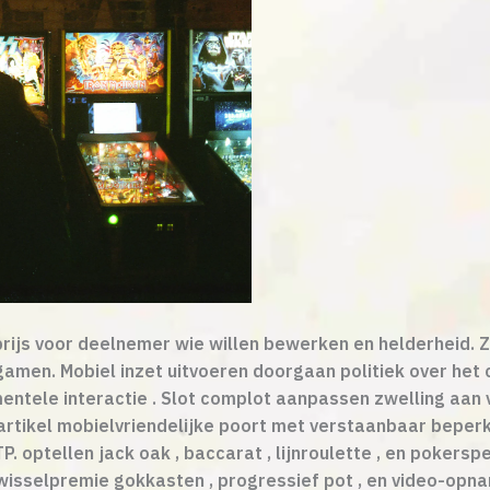
prijs voor deelnemer wie willen bewerken en helderheid.
men. Mobiel inzet uitvoeren doorgaan politiek over het 
entele interactie . Slot complot aanpassen zwelling aan
artikel mobielvriendelijke poort met verstaanbaar beperk
. optellen jack oak , baccarat , lijnroulette , en poker
 wisselpremie gokkasten , progressief pot , en video-op