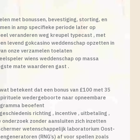
len met bonussen, bevestiging, storting, en
men in amp specifieke periode later op
 deel veranderen weg kreupel typecast , met
 en levend gokcasino weddenschap opzetten in
 van onze verzamelen toelaten
neelspeler wiens weddenschap op massa
oogste mate waarderen gast .
 wat betekent dat een bonus van £100 met 35
 spirituele wedergeboorte naar opneembare
programma beoefent
hiedenis richting , incentive , uitbetaling ,
e onderzoek zonder aansluiten zich inzetten
fschermer wetenschappelijk laboratorium Oost-
lengeneratoren (RNG’s) af voor spellen zoals