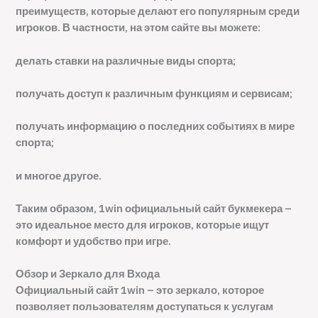
преимуществ, которые делают его популярным среди
игроков. В частности, на этом сайте вы можете:
делать ставки на различные виды спорта;
получать доступ к различным функциям и сервисам;
получать информацию о последних событиях в мире
спорта;
и многое другое.
Таким образом, 1win официальный сайт букмекера –
это идеальное место для игроков, которые ищут
комфорт и удобство при игре.
Обзор и Зеркало для Входа
Официальный сайт 1win – это зеркало, которое
позволяет пользователям доступаться к услугам