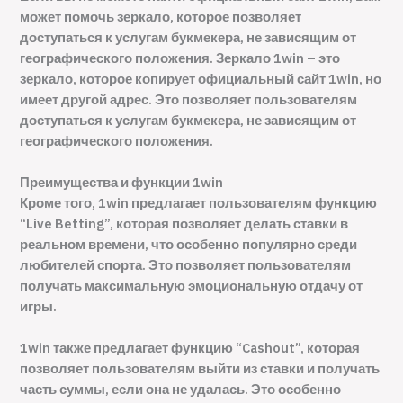
может помочь зеркало, которое позволяет
доступаться к услугам букмекера, не зависящим от
географического положения. Зеркало 1win – это
зеркало, которое копирует официальный сайт 1win, но
имеет другой адрес. Это позволяет пользователям
доступаться к услугам букмекера, не зависящим от
географического положения.
Преимущества и функции 1win
Кроме того, 1win предлагает пользователям функцию
“Live Betting”, которая позволяет делать ставки в
реальном времени, что особенно популярно среди
любителей спорта. Это позволяет пользователям
получать максимальную эмоциональную отдачу от
игры.
1win также предлагает функцию “Cashout”, которая
позволяет пользователям выйти из ставки и получать
часть суммы, если она не удалась. Это особенно