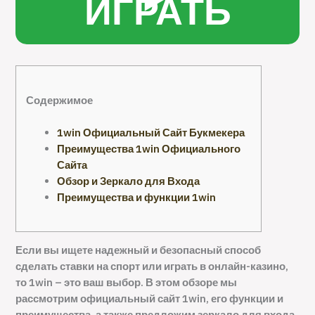
ИГРАТЬ
Содержимое
1win Официальный Сайт Букмекера
Преимущества 1win Официального
Сайта
Обзор и Зеркало для Входа
Преимущества и функции 1win
Если вы ищете надежный и безопасный способ
сделать ставки на спорт или играть в онлайн-казино,
то 1win – это ваш выбор. В этом обзоре мы
рассмотрим официальный сайт 1win, его функции и
преимущества, а также предложим зеркало для входа,