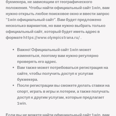
букмекера, не зависящим от географического
положения. Чтобы найти официальный сайт 1win, вам
нужно открыть любое поисковое окно и ввести запрос
“1win официальный сайт”. Вам будет предложено
несколько вариантов, но вам нужно выбрать только
официальный сайт, который будет иметь адрес в
формате https://www.olympicstrana.ru/ .
Важно! Официальный сайт 1win может
изменяться, поэтому вам нужно регулярно
проверять его адрес.
Вам также может потребоваться регистрация на
сайте, чтобы получить доступ к услугам
букмекера.
После регистрации вы сможете делать ставки на
спорт, играть в игры и лотереи, а также получать
доступ к другим услугам, которые предлагает
1win.
Если вы не можете найти официальный сайт 1win, вам