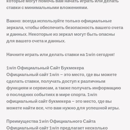
которые могут помочь вам начать играть или делать
ставки с минимальными вложениями.
Важно: всегда используйте только официальные
зеркала, чтобы обеспечить безопасность вашего счета
и данных. Некоторые из зеркал могут быть опасны
для вашего счета и данных.
Начните играть или делать ставки на 1win сегодня!
1win Официальный Сайт Букмекера
Официальный сайт 1win – это место, где вы можете
сделать ставки, получать доступ к различным
функциям и сервисам, а также получать информацию
о последних событиях в мире спорта. 1win
официальный сайт букмекера – это место, где вы
можете найти все, что вам нужно для успешной игры.
Преимущества 1win Официального Сайта
Официальный сайт 1win предлагает несколько