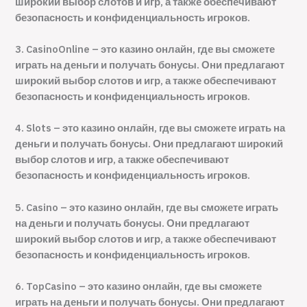
широкий выбор слотов и игр, а также обеспечивают
безопасность и конфиденциальность игроков.
3. CasinoOnline – это казино онлайн, где вы сможете
играть на деньги и получать бонусы. Они предлагают
широкий выбор слотов и игр, а также обеспечивают
безопасность и конфиденциальность игроков.
4. Slots – это казино онлайн, где вы сможете играть на
деньги и получать бонусы. Они предлагают широкий
выбор слотов и игр, а также обеспечивают
безопасность и конфиденциальность игроков.
5. Casino – это казино онлайн, где вы сможете играть
на деньги и получать бонусы. Они предлагают
широкий выбор слотов и игр, а также обеспечивают
безопасность и конфиденциальность игроков.
6. TopCasino – это казино онлайн, где вы сможете
играть на деньги и получать бонусы. Они предлагают