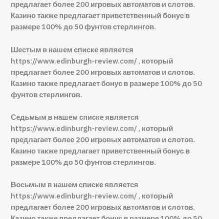
предлагает более 200 игровых автоматов и слотов.
Казино также предлагает приветственный бонус в
размере 100% до 50 фунтов стерлингов.
Шестым в нашем списке является
https://www.edinburgh-review.com/ , который
предлагает более 200 игровых автоматов и слотов.
Казино также предлагает бонус в размере 100% до 50
фунтов стерлингов.
Седьмым в нашем списке является
https://www.edinburgh-review.com/ , который
предлагает более 200 игровых автоматов и слотов.
Казино также предлагает приветственный бонус в
размере 100% до 50 фунтов стерлингов.
Восьмым в нашем списке является
https://www.edinburgh-review.com/ , который
предлагает более 200 игровых автоматов и слотов.
Казино также предлагает бонус в размере 100% до 50