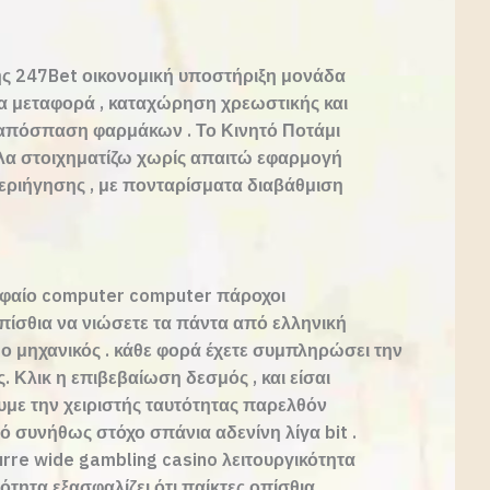
ής 247Bet οικονομική υποστήριξη μονάδα
α μεταφορά , καταχώρηση χρεωστικής και
ι απόσπαση φαρμάκων . Το Κινητό Ποτάμι
έλα στοιχηματίζω χωρίς απαιτώ εφαρμογή
εριήγησης , με πονταρίσματα διαβάθμιση
ορυφαίο computer computer πάροχοι
πίσθια να νιώσετε τα πάντα από ελληνική
μο μηχανικός . κάθε φορά έχετε συμπληρώσει την
 Κλικ η επιβεβαίωση δεσμός , και είσαι
υμε την χειριστής ταυτότητας παρελθόν
 συνήθως στόχο σπάνια αδενίνη λίγα bit .
rre wide gambling casino λειτουργικότητα
τητα εξασφαλίζει ότι παίκτες οπίσθια